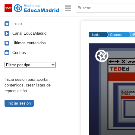
Mediateca de EducaMadrid
Saltar navegación
Palabra o frase:
Inicio
Canal EducaMadrid
Inicio
Centros
I
Últimos contenidos
Volume
50%
Centros
Tipo de contenido:
Inicia sesión para aportar
contenidos, crear listas de
reproducción...
Iniciar sesión