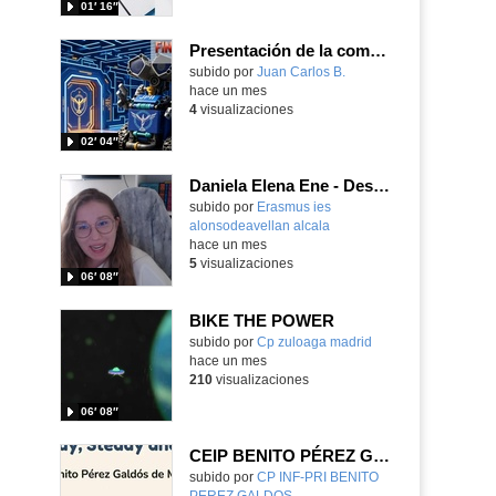
01′ 16″
Presentación de la competición FTE (Find tje Exit) del Juan Pablo II de Parla
Contenido educativo.
subido por
Juan Carlos B.
-
hace un mes
4
visualizaciones
02′ 04″
Daniela Elena Ene - Desarrollo de Aplicaciones Web - Reykjavik - Islandia 2026
subido por
Erasmus ies
alonsodeavellan alcala
-
hace un mes
5
visualizaciones
06′ 08″
BIKE THE POWER
Contenido educativo.
subido por
Cp zuloaga madrid
-
hace un mes
210
visualizaciones
06′ 08″
CEIP BENITO PÉREZ GALDÓS READY, STEADY & GO
Contenido educativo.
subido por
CP INF-PRI BENITO
PEREZ GALDOS
-