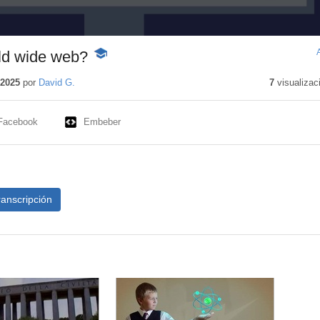
ld wide web?
-
Contenido
educativo
 2025
por
David G.
7
visualizac
Facebook
Embeber
ranscripción