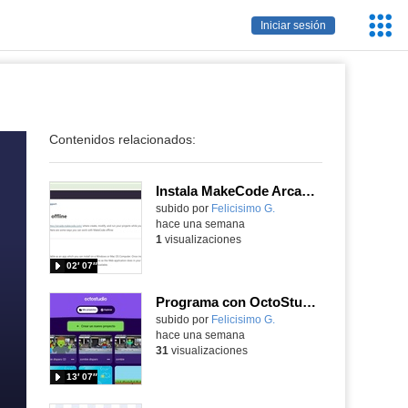
Servic
Iniciar sesión
Educa
Contenidos relacionados:
Instala MakeCode Arcade offline para programar grandes juegos sin necesidad de Internet
Contenido educativo.
subido por
Felicisimo G.
-
hace una semana
1
visualizaciones
02′ 07″
Programa con OctoStudio, un juego de disparos contra Zombies con un cargador basado en el House of the dead
Contenido educativo.
subido por
Felicisimo G.
-
hace una semana
31
visualizaciones
13′ 07″