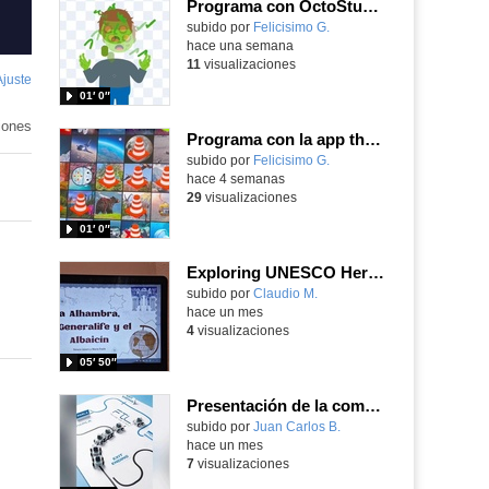
Programa con OctoStudio, un juego homenajeando al House of the dead con Zombies
Contenido educativo.
subido por
Felicisimo G.
-
hace una semana
11
visualizaciones
Ajuste
de
01′ 0″
pantalla
iones
Programa con la app the Bluebot y supera los retos usando las tarjetas
Contenido educativo.
subido por
Felicisimo G.
-
hace 4 semanas
29
visualizaciones
01′ 0″
Exploring UNESCO Heritage - The Alhambra
Contenido educativo.
subido por
Claudio M.
-
hace un mes
4
visualizaciones
05′ 50″
Presentación de la competición FTL (Follow the Line) del Juan Pablo II de Parla
Contenido educativo.
subido por
Juan Carlos B.
-
hace un mes
7
visualizaciones