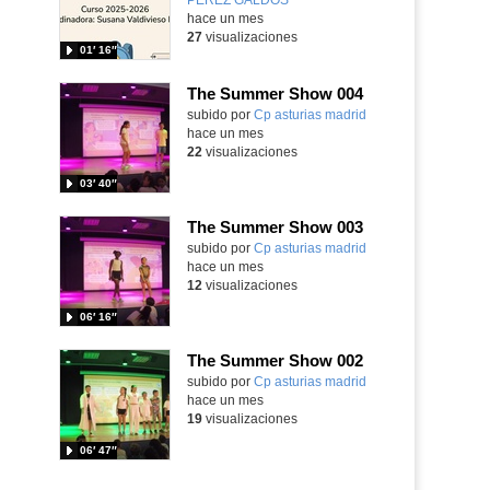
hace un mes
27
visualizaciones
01′ 16″
The Summer Show 004
Contenido educativo.
subido por
Cp asturias madrid
-
hace un mes
22
visualizaciones
03′ 40″
The Summer Show 003
Contenido educativo.
subido por
Cp asturias madrid
-
hace un mes
12
visualizaciones
06′ 16″
The Summer Show 002
Contenido educativo.
subido por
Cp asturias madrid
-
hace un mes
19
visualizaciones
06′ 47″