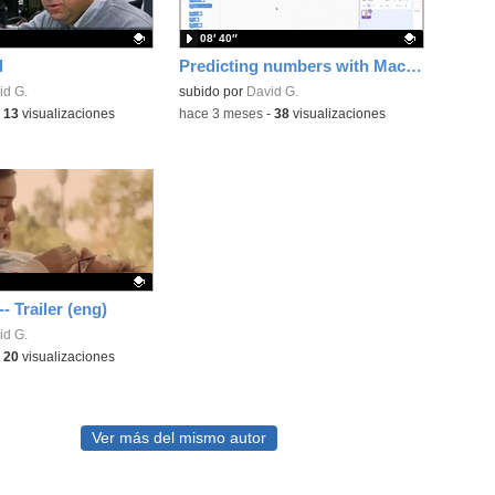
08′ 40″
d
Predicting numbers with Machine Learning for Kids
ativo.
id G.
Contenido educativo.
subido por
David G.
-
13
visualizaciones
-
hace 3 meses
-
38
visualizaciones
- Trailer (eng)
ativo.
id G.
-
20
visualizaciones
Ver más del mismo autor