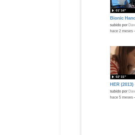
01′ 34″
Bionic Han
Contenido educ
subido por
Dav
-
hace 2 meses
02′ 31″
HER (2013) -
Contenido educ
subido por
Dav
-
hace 5 meses