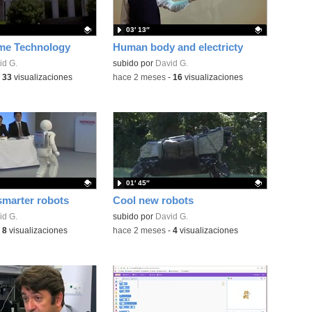
03′ 13″
me Technology
Human body and electricty
ativo.
id G.
Contenido educativo.
subido por
David G.
-
33
visualizaciones
-
hace 2 meses
-
16
visualizaciones
01′ 45″
smarter robots
Cool new robots
ativo.
id G.
Contenido educativo.
subido por
David G.
-
8
visualizaciones
-
hace 2 meses
-
4
visualizaciones