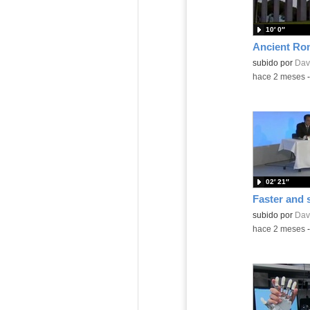
10′ 0″
Ancient Ro
Contenido educ
subido por
Dav
-
hace 2 meses
02′ 21″
Faster and 
Contenido educ
subido por
Dav
-
hace 2 meses