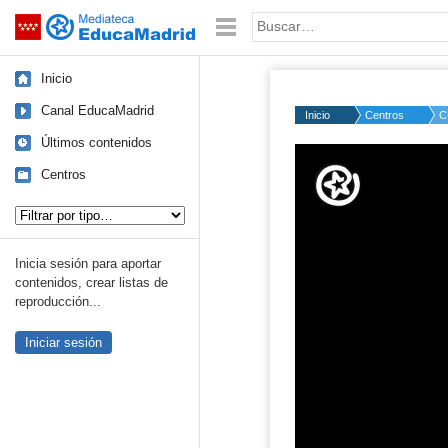
Mediateca de EducaMadrid
Saltar navegación
Palabra o frase:
Inicio
Canal EducaMadrid
Inicio
Centros
C
Últimos contenidos
Volume
50%
Centros
Tipo de contenido:
Inicia sesión para aportar
contenidos, crear listas de
reproducción...
Iniciar sesión