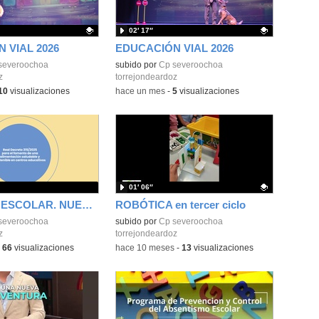
02′ 17″
 VIAL 2026
EDUCACIÓN VIAL 2026
ativo.
severoochoa
Contenido educativo.
subido por
Cp severoochoa
z
torrejondeardoz
10
visualizaciones
-
hace un mes
-
5
visualizaciones
01′ 06″
COMEDOR ESCOLAR. NUEVA LEGISLACIÓN
ROBÓTICA en tercer ciclo
severoochoa
Contenido educativo.
subido por
Cp severoochoa
z
torrejondeardoz
-
66
visualizaciones
-
hace 10 meses
-
13
visualizaciones