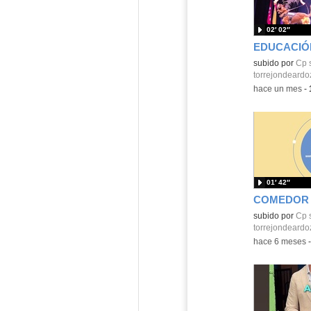
02′ 02″
EDUCACIÓN
Contenido educ
subido por
Cp 
torrejondeardo
-
hace un mes
-
01′ 42″
subido por
Cp 
torrejondeardo
-
hace 6 meses