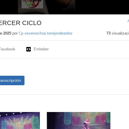
TERCER CICLO
de 2025
por
Cp severoochoa torrejondeardoz
73
visualizac
Facebook
Embeber
ranscripción