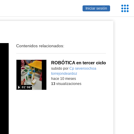
Servic
Iniciar sesión
Educa
Contenidos relacionados:
ROBÓTICA en tercer ciclo
Contenido educativo.
subido por
Cp severoochoa
torrejondeardoz
-
hace 10 meses
13
visualizaciones
01′ 06″