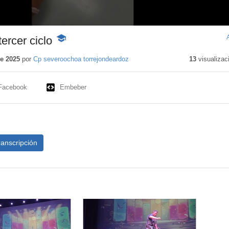
rcer ciclo
-
Contenido
educativo
de 2025
por
Cp severoochoa torrejondeardoz
13
visualizac
Facebook
Embeber
ranscripción