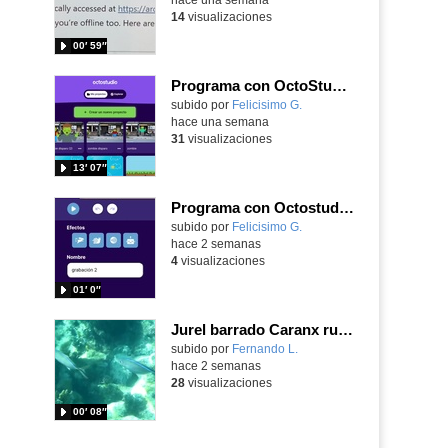
14
visualizaciones
00′ 59″
Programa con OctoStudio, un juego de disparos contra Zombies con un cargador basado en el House of the dead
Contenido educativo.
subido por
Felicisimo G.
-
hace una semana
31
visualizaciones
13′ 07″
Programa con Octostudio, una animación utilizando la cámara para una foto y audio y texto para comunicar.
Contenido educativo.
subido por
Felicisimo G.
-
hace 2 semanas
4
visualizaciones
01′ 0″
Jurel barrado Caranx ruber (Bloch, 1793)
Contenido educativo.
subido por
Fernando L.
-
hace 2 semanas
28
visualizaciones
00′ 08″