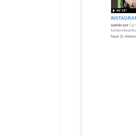
00′ 15″
subido por
Cp 
torrejondeardo
-
hace 11 meses