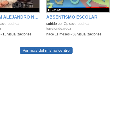
02′ 32″
INSTAGRAM ALEJANDRO NAVARRO
ABSENTISMO ESCOLAR
severoochoa
subido por
Cp severoochoa
z
torrejondeardoz
-
13
visualizaciones
-
hace 11 meses
-
58
visualizaciones
Ver más del mismo centro