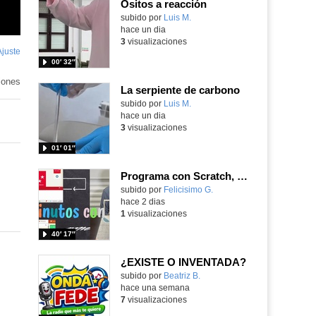
Ositos a reacción
Contenido educativo.
subido por
Luis M.
-
hace un dia
3
visualizaciones
Ajuste
de
00′ 32″
pantalla
iones
La serpiente de carbono
Contenido educativo.
subido por
Luis M.
-
hace un dia
3
visualizaciones
01′ 01″
Programa con Scratch, 8 diferentes juegos para vivir la emoción de los partidos de España en el mundial 2026
Contenido educativo.
subido por
Felicisimo G.
-
hace 2 dias
1
visualizaciones
40′ 17″
¿EXISTE O INVENTADA?
Contenido educativo.
subido por
Beatriz B.
-
hace una semana
7
visualizaciones