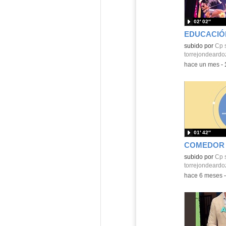
02′ 02″
EDUCACIÓN
Contenido educ
subido por
Cp 
torrejondeardo
-
hace un mes
-
01′ 42″
subido por
Cp 
torrejondeardo
-
hace 6 meses