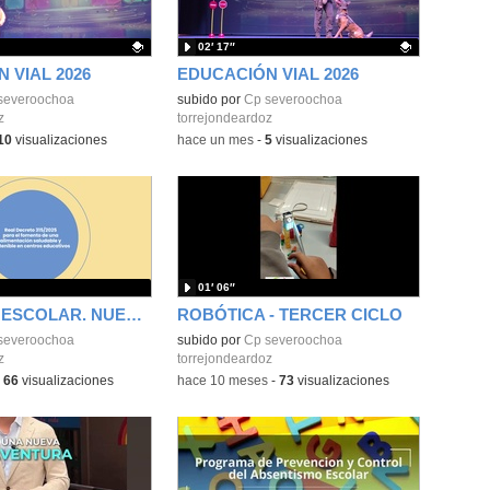
02′ 17″
 VIAL 2026
EDUCACIÓN VIAL 2026
ativo.
severoochoa
Contenido educativo.
subido por
Cp severoochoa
z
torrejondeardoz
10
visualizaciones
-
hace un mes
-
5
visualizaciones
01′ 06″
COMEDOR ESCOLAR. NUEVA LEGISLACIÓN
ROBÓTICA - TERCER CICLO
severoochoa
subido por
Cp severoochoa
z
torrejondeardoz
-
66
visualizaciones
-
hace 10 meses
-
73
visualizaciones