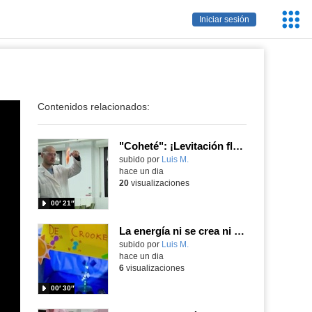
Servic
Iniciar sesión
Educa
Contenidos relacionados:
"Coheté": ¡Levitación flamígera!
Contenido educativo.
subido por
Luis M.
-
hace un dia
20
visualizaciones
00′ 21″
La energía ni se crea ni se destruye... ¡se experimenta! El Tierno en la Feria Madrid es Ciencia 2026
Contenido educativo.
subido por
Luis M.
-
hace un dia
6
visualizaciones
00′ 30″