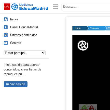
Mediateca de EducaMadrid
Saltar navegación
Palabra o frase:
Inicio
Canal EducaMadrid
Inicio
Centros
C
Últimos contenidos
Volume
50%
Centros
Tipo de contenido:
Inicia sesión para aportar
contenidos, crear listas de
reproducción...
Iniciar sesión