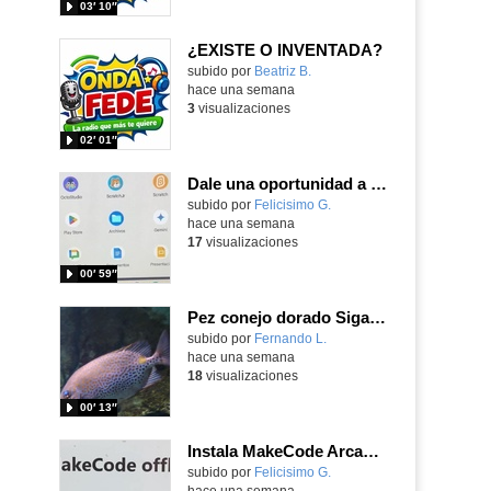
03′ 10″
¿EXISTE O INVENTADA?
Contenido educativo.
subido por
Beatriz B.
-
hace una semana
3
visualizaciones
02′ 01″
Dale una oportunidad a los Chromebooks y utiliza un proyector para realizar talleres si no tienes pantallas táctiles
Contenido educativo.
subido por
Felicisimo G.
-
hace una semana
17
visualizaciones
00′ 59″
Pez conejo dorado Siganus guttatus (Bloch, 1786)
Contenido educativo.
subido por
Fernando L.
-
hace una semana
18
visualizaciones
00′ 13″
Instala MakeCode Arcade para trabajar offline en tu tablet, ordenador, Chromebook
Contenido educativo.
subido por
Felicisimo G.
-
hace una semana