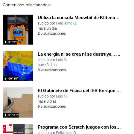
Contenidos relacionados:
Utiliza la consola Meowbit de KIttenbot para jugar con tus programas MakeCode Arcade
Contenido educativo.
subido por
Felicisimo G.
-
hace un dia
2
visualizaciones
01′ 0″
La energía ni se crea ni se destruye... ¡se experimenta! El Tierno en la Feria Madrid es Ciencia 2026
Contenido educativo.
subido por
Luis M.
-
hace 3 dias
8
visualizaciones
00′ 30″
El Gabinete de Física del IES Enrique Tierno Galván de Parla (Curso 25-26)
Contenido educativo.
subido por
Luis M.
-
hace 3 dias
6
visualizaciones
01′ 01″
Programa con Scratch juegos con los partidos del mundial 2026 ganados por España
Contenido educativo.
subido por
Felicisimo G.
-