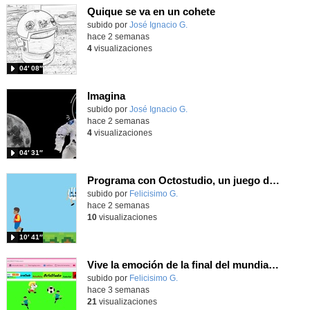
Quique se va en un cohete
Contenido educativo.
subido por
José Ignacio G.
-
hace 2 semanas
4
visualizaciones
04′ 08″
Imagina
Contenido educativo.
subido por
José Ignacio G.
-
hace 2 semanas
4
visualizaciones
04′ 31″
Programa con Octostudio, un juego de 4 personajes ganando la copa del mundo saltando y esquivando rivales.
Contenido educativo.
subido por
Felicisimo G.
-
hace 2 semanas
10
visualizaciones
10′ 41″
Vive la emoción de la final del mundial programando con Scratch, un juego de toques y esquivar contrarios
Contenido educativo.
subido por
Felicisimo G.
-
hace 3 semanas
21
visualizaciones