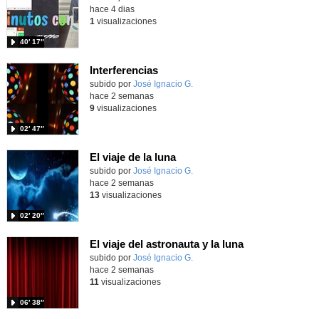
hace 4 dias
1
visualizaciones
40′ 17″
Interferencias
Contenido educativo.
subido por
José Ignacio G.
-
hace 2 semanas
9
visualizaciones
02′ 47″
El viaje de la luna
Contenido educativo.
subido por
José Ignacio G.
-
hace 2 semanas
13
visualizaciones
02′ 20″
El viaje del astronauta y la luna
Contenido educativo.
subido por
José Ignacio G.
-
hace 2 semanas
11
visualizaciones
06′ 38″