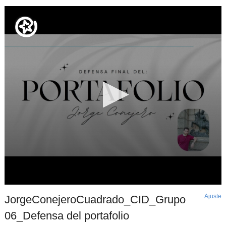
Ajuste
d
JorgeConejeroCuadrado_CID_Grupo
p
06_Defensa del portafolio