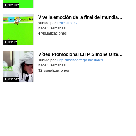
12′ 30″
Vive la emoción de la final del mundial 2026, programando con Scratch un juego de toques.
Contenido educativo.
subido por
Felicisimo G.
-
hace 3 semanas
4
visualizaciones
01′ 0″
Vídeo Promocional CIFP Simone Ortega
Contenido educativo.
subido por
Cifp simoneortega mostoles
-
hace 3 semanas
32
visualizaciones
01′ 44″