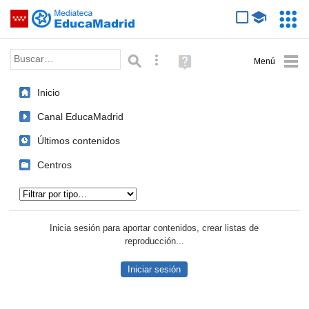
Mediateca de EducaMadrid
Saltar navegación
Servic
Educa
Palabra o frase:
Búsqueda avanzada
Ayuda
(en
ventana
Inicio
nueva)
Canal EducaMadrid
Últimos contenidos
Centros
Tipo de contenido:
Inicia sesión para aportar contenidos, crear listas de
reproducción...
Iniciar sesión