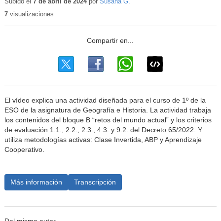
educativo
Subido el
7 de abril de 2024
por
Susana G.
7
visualizaciones
El vídeo explica una actividad diseñada para el curso de 1º de la
ESO de la asignatura de Geografía e Historia. La actividad trabaja
los contenidos del bloque B “retos del mundo actual” y los criterios
de evaluación 1.1., 2.2., 2.3., 4.3. y 9.2. del Decreto 65/2022. Y
utiliza metodologías activas: Clase Invertida, ABP y Aprendizaje
Cooperativo.
Más información
Transcripción