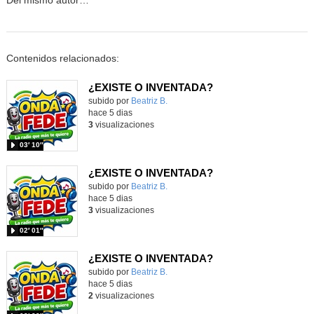
Del mismo autor…
Contenidos relacionados:
¿EXISTE O INVENTADA?
Contenido educativo.
subido por
Beatriz B.
-
hace 5 dias
3
visualizaciones
03′ 10″
¿EXISTE O INVENTADA?
Contenido educativo.
subido por
Beatriz B.
-
hace 5 dias
3
visualizaciones
02′ 01″
¿EXISTE O INVENTADA?
Contenido educativo.
subido por
Beatriz B.
-
hace 5 dias
2
visualizaciones