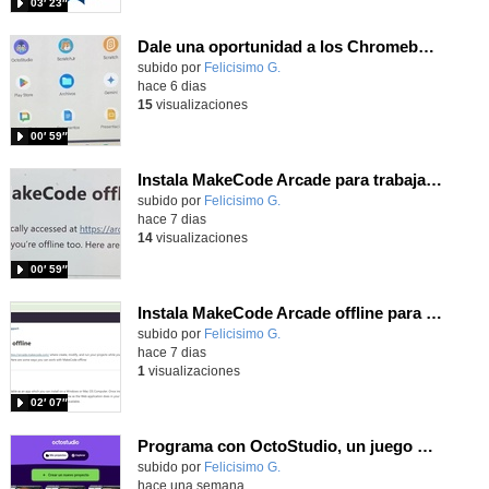
03′ 23″
Dale una oportunidad a los Chromebooks y utiliza un proyector para realizar talleres si no tienes pantallas táctiles
Contenido educativo.
subido por
Felicisimo G.
-
hace 6 dias
15
visualizaciones
00′ 59″
Instala MakeCode Arcade para trabajar offline en tu tablet, ordenador, Chromebook
Contenido educativo.
subido por
Felicisimo G.
-
hace 7 dias
14
visualizaciones
00′ 59″
Instala MakeCode Arcade offline para programar grandes juegos sin necesidad de Internet
Contenido educativo.
subido por
Felicisimo G.
-
hace 7 dias
1
visualizaciones
02′ 07″
Programa con OctoStudio, un juego de disparos contra Zombies con un cargador basado en el House of the dead
Contenido educativo.
subido por
Felicisimo G.
-
hace una semana