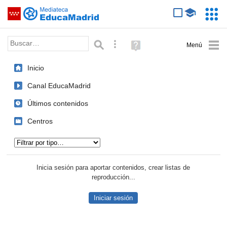
Mediateca de EducaMadrid
Saltar navegación
Servic
Educa
Palabra o frase:
Búsqueda avanzada
Ayuda
(en
ventana
Inicio
nueva)
Canal EducaMadrid
Últimos contenidos
Centros
Tipo de contenido:
Inicia sesión para aportar contenidos, crear listas de
reproducción...
Iniciar sesión