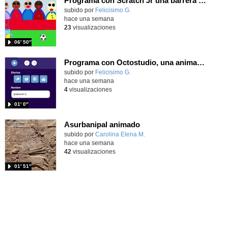
Programa con Scratch Jr una barrera que se desplaza para dar sensación de movimiento
Contenido educativo.
subido por
Felicisimo G.
-
hace una semana
23
visualizaciones
06′ 50″
Programa con Octostudio, una animación utilizando la cámara para una foto y audio y texto para comunicar.
Contenido educativo.
subido por
Felicisimo G.
-
hace una semana
4
visualizaciones
01′ 0″
Asurbanipal animado
Contenido educativo.
subido por
Carolina Elena M.
-
hace una semana
42
visualizaciones
01′ 51″