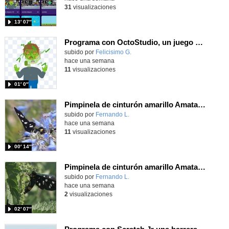
31
visualizaciones
13′ 07″
Programa con OctoStudio, un juego homenajeando al House of the dead con Zombies
Contenido educativo.
subido por
Felicisimo G.
-
hace una semana
11
visualizaciones
01′ 0″
Pimpinela de cinturón amarillo Amata phegea (Linnaeus, 1758)
Contenido educativo.
subido por
Fernando L.
-
hace una semana
11
visualizaciones
00′ 14″
Pimpinela de cinturón amarillo Amata phegea (Linnaeus, 1758)
Contenido educativo.
subido por
Fernando L.
-
hace una semana
2
visualizaciones
02′ 07″