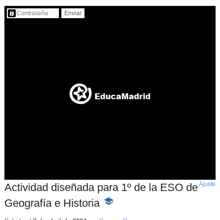
Contenido protegido…
Ajuste
d
Actividad diseñada para 1º de la ESO de
p
Geografía e Historia
-
Contenido