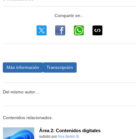
Más información
Transcripción
Del mismo autor…
Contenidos relacionados:
Área 2: Contenidos digitales
Contenido educativo.
subido por
Ana Belén B.
-