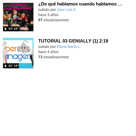
¿De qué hablamos cuando hablamos de las netiquetas?
Contenido educativo.
subido por
Jose Luis A.
-
hace 3 años
97
visualizaciones
03′ 25″
TUTORIAL 03 GENIALLY (1) 2:19
Contenido educativo.
subido por
Elena María L.
-
hace 4 años
73
visualizaciones
02′ 19″