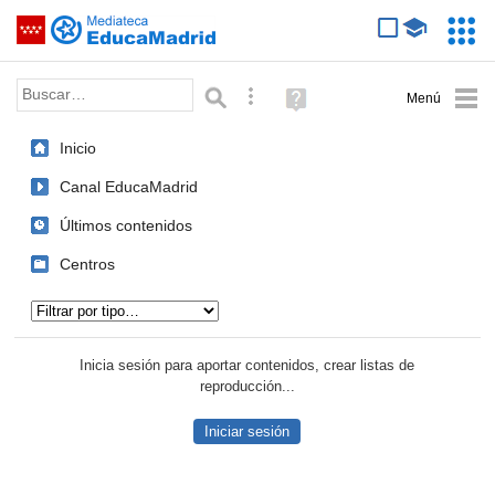
Mediateca de EducaMadrid
Saltar navegación
Servic
Educa
Palabra o frase:
Búsqueda avanzada
Ayuda
(en
ventana
Inicio
nueva)
Canal EducaMadrid
Últimos contenidos
Centros
Tipo de contenido:
Inicia sesión para aportar contenidos, crear listas de
reproducción...
Iniciar sesión