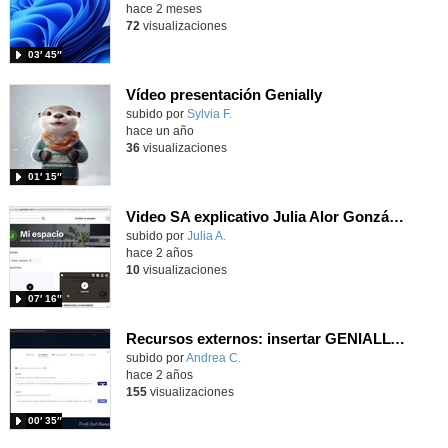
hace 2 meses
72
visualizaciones
03′ 45″
Vídeo presentación Genially
Contenido educativo.
subido por
Sylvia F.
-
hace un año
36
visualizaciones
01′ 15″
Video SA explicativo Julia Alor González
Contenido educativo.
subido por
Julia A.
-
hace 2 años
10
visualizaciones
07′ 16″
Recursos externos: insertar GENIALLY en el aula virtual
subido por
Andrea C.
-
hace 2 años
155
visualizaciones
00′ 35″