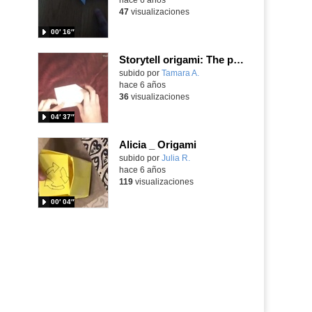
47
visualizaciones
00′ 16″
Storytell origami: The prince who lost his crown
Contenido educativo.
subido por
Tamara A.
-
hace 6 años
36
visualizaciones
04′ 37″
Alicia _ Origami
subido por
Julia R.
-
hace 6 años
119
visualizaciones
00′ 04″