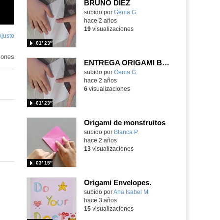
BRUNO DIEZ
Contenido educativo.
subido por
Gema G.
-
hace 2 años
19
visualizaciones
Ajuste
de
01′ 23″
pantalla
iones
ENTREGA ORIGAMI BRUNO DIEZ
Contenido educativo.
subido por
Gema G.
-
hace 2 años
6
visualizaciones
01′ 23″
Origami de monstruitos
Contenido educativo.
subido por
Blanca P.
-
hace 2 años
13
visualizaciones
03′ 15″
Origami Envelopes.
Contenido educativo.
subido por
Ana Isabel M.
-
hace 3 años
15
visualizaciones