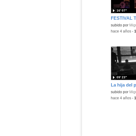
16′ 07″
subido por
Migu
-
hace 4 años
-
09′ 23″
subido por
Migu
-
hace 4 años
-