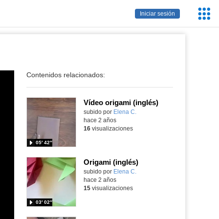
Servic
Iniciar sesión
Educa
Contenidos relacionados:
Vídeo origami (inglés)
subido por
Elena C.
-
hace 2 años
16
visualizaciones
05′ 42″
Origami (inglés)
subido por
Elena C.
-
hace 2 años
15
visualizaciones
03′ 02″