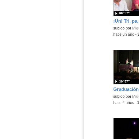
06′ 57″
¡Un! Tri, pa, 
subido por
Migu
-
hace un año
-
39′ 57″
subido por
Migu
-
hace 4 años
-