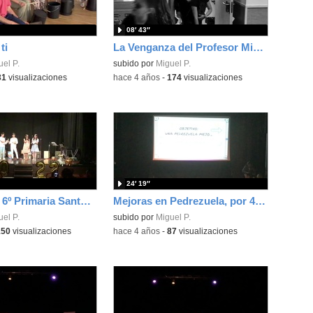
08′ 43″
ti
La Venganza del Profesor Misterioso (3ª Parte de la Trilogía)
el P.
subido por
Miguel P.
31
visualizaciones
-
hace 4 años
-
174
visualizaciones
24′ 19″
Graduación 6º Primaria Santa Ana 2022
Mejoras en Pedrezuela, por 4º de Primaria
el P.
subido por
Miguel P.
150
visualizaciones
-
hace 4 años
-
87
visualizaciones