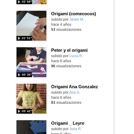
02′ 08″
Origami (comecocos)
Contenido educativo.
subido por
Javier M.
-
hace 4 años
53
visualizaciones
01′ 51″
Peter y el origami
subido por
Lucia R.
-
hace 6 años
96
visualizaciones
00′ 36″
Origami Ana Gonzalez
subido por
Ana G.
-
hace 6 años
83
visualizaciones
05′ 42″
Origami _ Leyre
subido por
Julia R.
-
hace 6 años