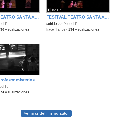
16′ 11″
FESTIVAL TEATRO SANTA ANA 2ºB
FESTIVAL TEATRO SANTA ANA 2ºA
el P.
subido por
Miguel P.
136
visualizaciones
-
hace 4 años
-
134
visualizaciones
La hija del profesor misterioso (2ª parte de la trilogía)
el P.
174
visualizaciones
Ver más del mismo autor