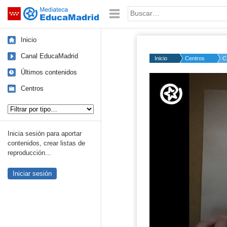
Mediateca de EducaMadrid
Saltar navegación
Palabra o frase:
Inicio
Canal EducaMadrid
Inicio
Centros
C
Últimos contenidos
Volume
50%
Centros
Tipo de contenido:
Inicia sesión para aportar
contenidos, crear listas de
reproducción...
Iniciar sesión