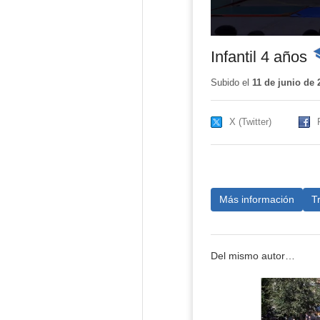
Infantil 4 años
-
C
e
Subido el
11 de junio de 
X (Twitter)
Más información
T
Del mismo autor…