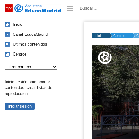
Mediateca de EducaMadrid
Saltar navegación
Palabra o frase:
Inicio
Canal EducaMadrid
Inicio
Centros
C
Últimos contenidos
Volume
50%
Centros
Tipo de contenido:
Inicia sesión para aportar
contenidos, crear listas de
reproducción...
Iniciar sesión