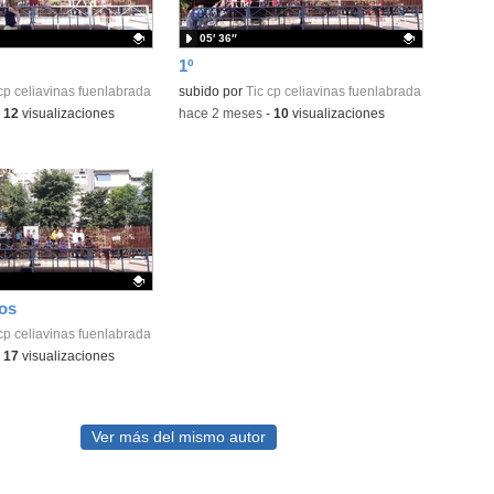
05′ 36″
1º
ativo.
cp celiavinas fuenlabrada
Contenido educativo.
subido por
Tic cp celiavinas fuenlabrada
-
12
visualizaciones
-
hace 2 meses
-
10
visualizaciones
ños
ativo.
cp celiavinas fuenlabrada
-
17
visualizaciones
Ver más del mismo autor