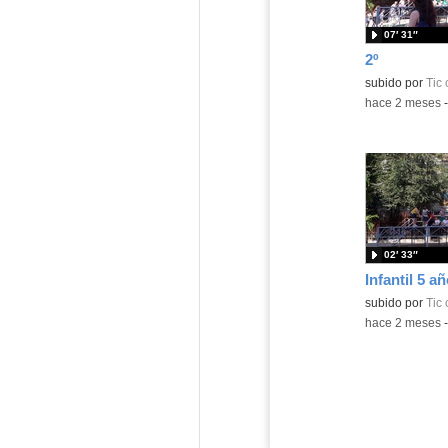
07′ 31″
2º
Contenido educ
subido por
Tic 
-
hace 2 meses
02′ 33″
Infantil 5 a
Contenido educ
subido por
Tic 
-
hace 2 meses