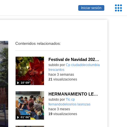
Servic
Iniciar sesión
Educa
Contenidos relacionados:
Festival de Navidad 2025-26 - Infantil 4 años
subido por
Cp ciudaddecolumbia
trescantos
-
hace 3 semanas
21
visualizaciones
10′ 09″
HERMANAMIENTO LECTOR de 4ºC con INFANTIL 4 años A_CEIP FDLR_Las Rozas
Contenido educativo.
subido por
Tic cp
fernandodelosrios lasrozas
-
hace 3 meses
19
visualizaciones
01′ 06″