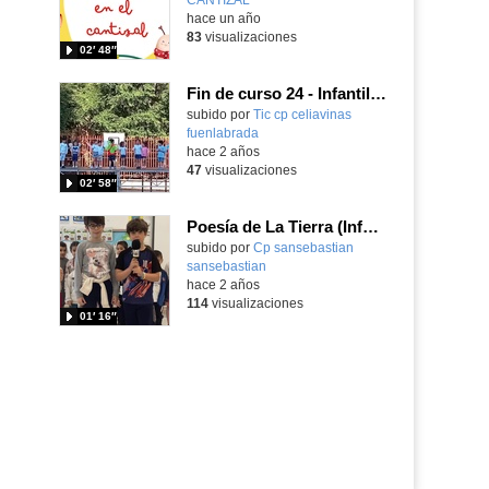
hace un año
83
visualizaciones
02′ 48″
Fin de curso 24 - Infantil 4 años
subido por
Tic cp celiavinas
fuenlabrada
-
hace 2 años
47
visualizaciones
02′ 58″
Poesía de La Tierra (Infantil 4 años A)
Contenido educativo.
subido por
Cp sansebastian
sansebastian
-
hace 2 años
114
visualizaciones
01′ 16″