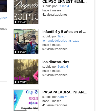
CEIPSO ERNEST HEMINGWAY Presentación Proyecto EGIPTO 4 años
Contenido educativo.
subido por
César M.
-
hace 7 meses
41
visualizaciones
Ajuste
de
00′ 18″
pantalla
iones
Infantil 4 y 5 años en el huerto_CEIP Fdlr_Las Rozas
Contenido educativo.
subido por
Tic cp
fernandodelosrios lasrozas
-
hace 8 meses
67
visualizaciones
01′ 40″
los dinosaurios
Contenido educativo.
subido por
Sonia G.
-
hace 8 meses
57
visualizaciones
02′ 31″
PASAPALABRA. INFANTIL 4 AÑOS. Medios de transporte
Contenido educativo.
subido por
Sara M.
-
hace 9 meses
41
visualizaciones