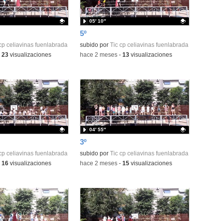
05′ 10″
5º
ativo.
cp celiavinas fuenlabrada
Contenido educativo.
subido por
Tic cp celiavinas fuenlabrada
-
23
visualizaciones
-
hace 2 meses
-
13
visualizaciones
04′ 55″
3º
ativo.
cp celiavinas fuenlabrada
Contenido educativo.
subido por
Tic cp celiavinas fuenlabrada
-
16
visualizaciones
-
hace 2 meses
-
15
visualizaciones