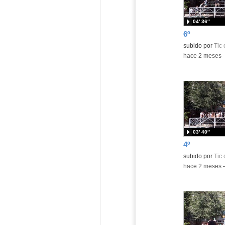
04′ 36″
6º
Contenido educ
subido por
Tic 
-
hace 2 meses
03′ 40″
4º
Contenido educ
subido por
Tic 
-
hace 2 meses