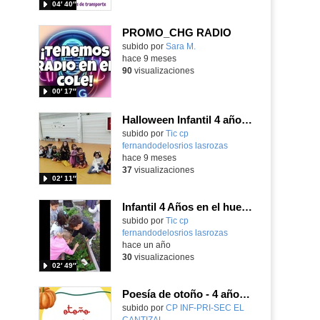
04′ 40″
PROMO_CHG RADIO
Contenido educativo.
subido por
Sara M.
-
hace 9 meses
90
visualizaciones
00′ 17″
Halloween Infantil 4 años 2025-2026_CEIP FDLR_Las Rozas
Contenido educativo.
subido por
Tic cp
fernandodelosrios lasrozas
-
hace 9 meses
37
visualizaciones
02′ 11″
Infantil 4 Años en el huerto_CEIP FDLR_Las Rozas
Contenido educativo.
subido por
Tic cp
fernandodelosrios lasrozas
-
hace un año
30
visualizaciones
02′ 49″
Poesía de otoño - 4 años A
Contenido educativo.
subido por
CP INF-PRI-SEC EL
CANTIZAL
-