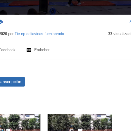
ontenido
ducativo
2026
por
Tic cp celiavinas fuenlabrada
33
visualizac
Facebook
Embeber
ranscripción