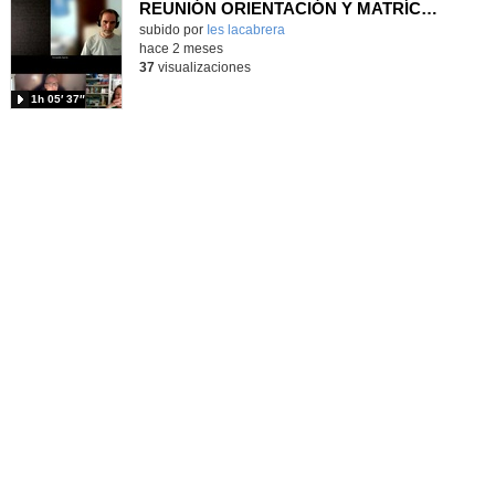
REUNIÓN ORIENTACIÓN Y MATRÍCULA para alumnado de 6º a 1º ESO
Contenido educativo.
subido por
Ies lacabrera
-
hace 2 meses
37
visualizaciones
1h 05′ 37″