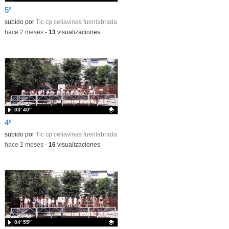
5º
Contenido educativo.
subido por
Tic cp celiavinas fuenlabrada
-
hace 2 meses
-
13
visualizaciones
03′ 40″
4º
Contenido educativo.
subido por
Tic cp celiavinas fuenlabrada
-
hace 2 meses
-
16
visualizaciones
04′ 55″