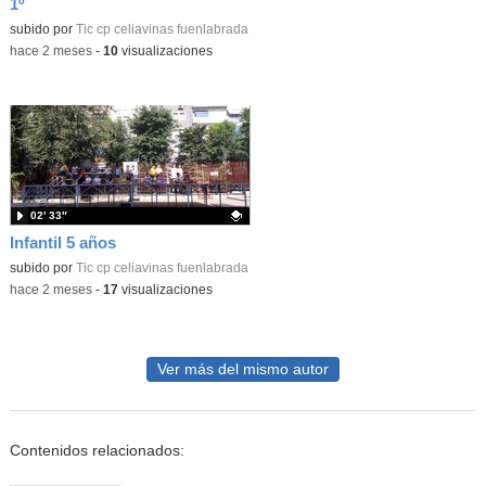
1º
Contenido educativo.
subido por
Tic cp celiavinas fuenlabrada
-
hace 2 meses
-
10
visualizaciones
02′ 33″
Infantil 5 años
Contenido educativo.
subido por
Tic cp celiavinas fuenlabrada
-
hace 2 meses
-
17
visualizaciones
Ver más del mismo autor
Contenidos relacionados: