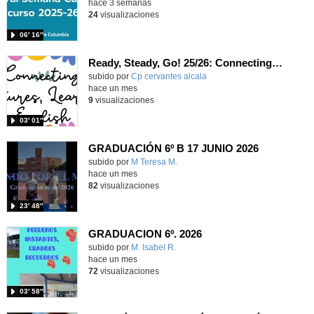
hace 3 semanas
24
visualizaciones
06′ 16″
Ready, Steady, Go! 25/26: Connecting Cultures, Learning English
Contenido educativo.
subido por
Cp cervantes alcala
-
hace un mes
9
visualizaciones
03′ 01″
GRADUACIÓN 6º B 17 JUNIO 2026
Contenido educativo.
subido por
M Teresa M.
-
hace un mes
82
visualizaciones
23′ 48″
GRADUACION 6º. 2026
Contenido educativo.
subido por
M. Isabel R.
-
hace un mes
72
visualizaciones
03′ 58″