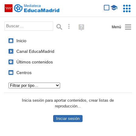
Mediateca de EducaMadrid
Saltar navegación
Servic
Educa
Palabra o frase:
Búsqueda avanzada
Ayuda
(en
ventana
Inicio
nueva)
Canal EducaMadrid
Últimos contenidos
Centros
Tipo de contenido:
Inicia sesión para aportar contenidos, crear listas de
reproducción...
Iniciar sesión