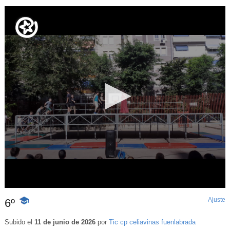
Ajuste
d
6º
-
p
Contenido
educativo
Subido el
11 de junio de 2026
por
Tic cp celiavinas fuenlabrada