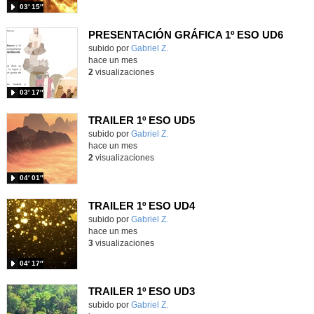
03′ 15″
PRESENTACIÓN GRÁFICA 1º ESO UD6
Contenido educativo.
subido por
Gabriel Z.
-
hace un mes
2
visualizaciones
03′ 17″
TRAILER 1º ESO UD5
Contenido educativo.
subido por
Gabriel Z.
-
hace un mes
2
visualizaciones
04′ 01″
TRAILER 1º ESO UD4
Contenido educativo.
subido por
Gabriel Z.
-
hace un mes
3
visualizaciones
04′ 17″
TRAILER 1º ESO UD3
Contenido educativo.
subido por
Gabriel Z.
-