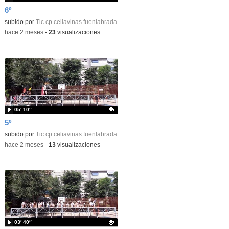
6º
Contenido educativo.
subido por
Tic cp celiavinas fuenlabrada
-
hace 2 meses
-
23
visualizaciones
05′ 10″
5º
Contenido educativo.
subido por
Tic cp celiavinas fuenlabrada
-
hace 2 meses
-
13
visualizaciones
03′ 40″