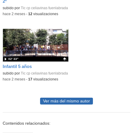
2º
Contenido educativo.
subido por
Tic cp celiavinas fuenlabrada
-
hace 2 meses
-
12
visualizaciones
02′ 33″
Infantil 5 años
Contenido educativo.
subido por
Tic cp celiavinas fuenlabrada
-
hace 2 meses
-
17
visualizaciones
Ver más del mismo autor
Contenidos relacionados: