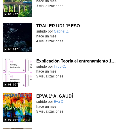
hace un mes
3
visualizaciones
03′ 46″
TRAILER UD1 1º ESO
Contenido educativo.
subido por
Gabriel Z.
-
hace un mes
4
visualizaciones
04′ 03″
Explicación Teoría el entrenamiento 1º Bachillerato (IA)
Contenido educativo.
subido por
Iñigo C.
-
hace un mes
5
visualizaciones
08′ 05″
EPVA 1º A. GAUDÍ
Contenido educativo.
subido por
Eva D.
-
hace un mes
5
visualizaciones
06′ 07″