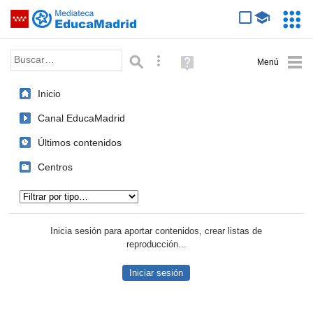
Mediateca de EducaMadrid
Saltar navegación
Servic
Educa
Palabra o frase:
Búsqueda avanzada
Ayuda
(en
ventana
Inicio
nueva)
Canal EducaMadrid
Últimos contenidos
Centros
Tipo de contenido:
Inicia sesión para aportar contenidos, crear listas de
reproducción...
Iniciar sesión