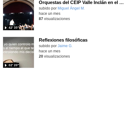
Orquestas del CEIP Valle Inclán en el IES Ramiro de Maeztu
Contenido educativo.
subido por
Miguel Ángel M.
-
hace un mes
87
visualizaciones
42′ 35″
Reflexiones filosóficas
Contenido educativo.
subido por
Jaime G.
-
hace un mes
20
visualizaciones
02′ 20″