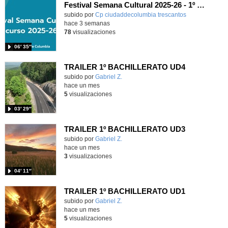
Festival Semana Cultural 2025-26 - 1º Primaria
subido por
Cp ciudaddecolumbia trescantos
-
hace 3 semanas
78
visualizaciones
06′ 35″
TRAILER 1º BACHILLERATO UD4
Contenido educativo.
subido por
Gabriel Z.
-
hace un mes
5
visualizaciones
03′ 29″
TRAILER 1º BACHILLERATO UD3
Contenido educativo.
subido por
Gabriel Z.
-
hace un mes
3
visualizaciones
04′ 11″
TRAILER 1º BACHILLERATO UD1
Contenido educativo.
subido por
Gabriel Z.
-
hace un mes
5
visualizaciones