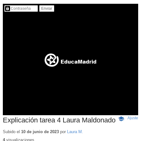
Contenido protegido…
Ajuste
d
Explicación tarea 4 Laura Maldonado
-
p
Contenido
educativo
Subido el
10 de junio de 2023
por
Laura M.
4
visualizaciones