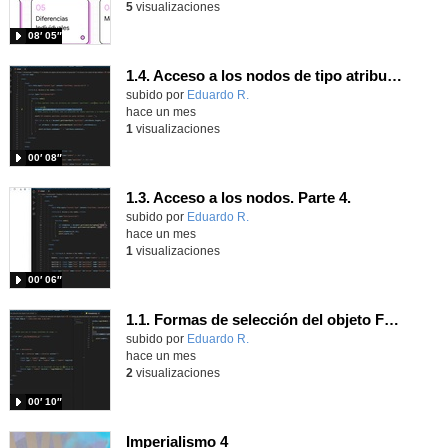
5
visualizaciones
08′ 05″
1.4. Acceso a los nodos de tipo atributo. Parte 4.
Contenido educativo.
subido por
Eduardo R.
-
hace un mes
1
visualizaciones
00′ 08″
1.3. Acceso a los nodos. Parte 4.
Contenido educativo.
subido por
Eduardo R.
-
hace un mes
1
visualizaciones
00′ 06″
1.1. Formas de selección del objeto Form 4
Contenido educativo.
subido por
Eduardo R.
-
hace un mes
2
visualizaciones
00′ 10″
Imperialismo 4