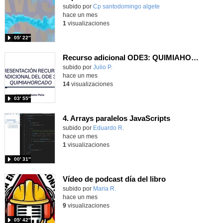
Contenido educativo.
subido por
Cp santodomingo algete
-
hace un mes
1
visualizaciones
05′ 22″
Recurso adicional ODE3: QUIMIAHORCADO
Contenido educativo.
subido por
Julio P.
-
hace un mes
14
visualizaciones
03′ 55″
4. Arrays paralelos JavaScripts
Contenido educativo.
subido por
Eduardo R.
-
hace un mes
1
visualizaciones
00′ 31″
Vídeo de podcast día del libro
Contenido educativo.
subido por
Maria R.
-
hace un mes
9
visualizaciones
05′ 42″