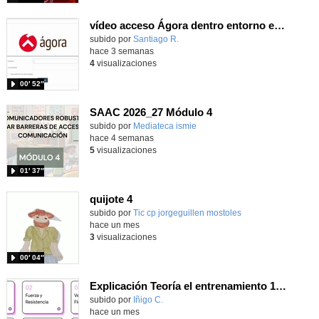
vídeo acceso Ágora dentro entorno escuela
Contenido educativo.
subido por
Santiago R.
-
hace 3 semanas
4
visualizaciones
00′ 52″
SAAC 2026_27 Módulo 4
subido por
Mediateca ismie
-
hace 4 semanas
5
visualizaciones
01′ 37″
quijote 4
subido por
Tic cp jorgeguillen mostoles
-
hace un mes
3
visualizaciones
00′ 04″
Explicación Teoría el entrenamiento 1º Bachillerato (IA)
Contenido educativo.
subido por
Iñigo C.
-
hace un mes