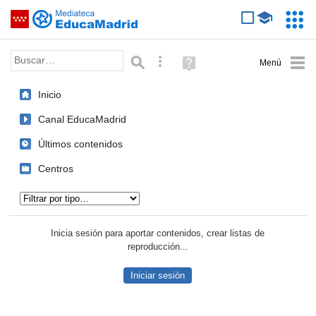
Mediateca de EducaMadrid
Saltar navegación
Servic
Educa
Palabra o frase:
Búsqueda avanzada
Ayuda
(en
ventana
Inicio
nueva)
Canal EducaMadrid
Últimos contenidos
Centros
Tipo de contenido:
Inicia sesión para aportar contenidos, crear listas de
reproducción...
Iniciar sesión