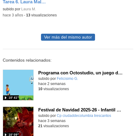
Tarea 6. Laura Maldonado
Contenido educativo.
subido por
Laura M.
-
hace 3 años
-
13
visualizaciones
Ver más del mismo autor
Contenidos relacionados:
Programa con Octostudio, un juego de 4 personajes ganando la copa del mundo saltando y esquivando rivales.
Contenido educativo.
subido por
Felicisimo G.
-
hace 2 semanas
10
visualizaciones
10′ 41″
Festival de Navidad 2025-26 - Infantil 4 años
subido por
Cp ciudaddecolumbia trescantos
-
hace 3 semanas
21
visualizaciones
10′ 09″