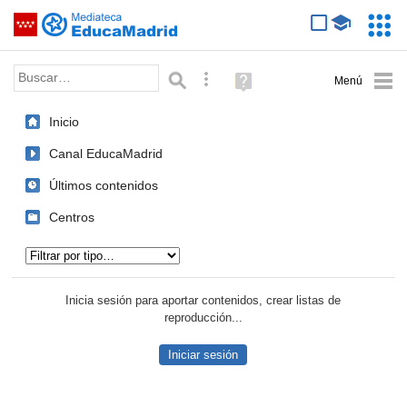
Mediateca de EducaMadrid
Saltar navegación
Servic
Educa
Palabra o frase:
Búsqueda avanzada
Ayuda
(en
ventana
Inicio
nueva)
Canal EducaMadrid
Últimos contenidos
Centros
Tipo de contenido:
Inicia sesión para aportar contenidos, crear listas de
reproducción...
Iniciar sesión