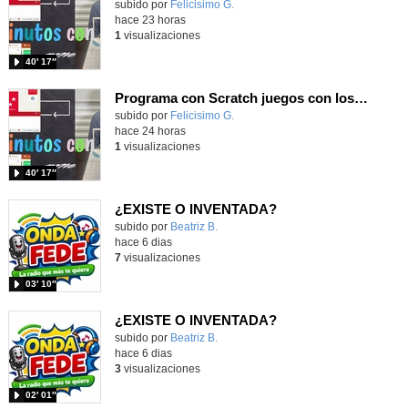
Contenido educativo.
subido por
Felicisimo G.
-
hace 23 horas
1
visualizaciones
40′ 17″
Programa con Scratch juegos con los partidos del mundial 2026 ganados por España
Contenido educativo.
subido por
Felicisimo G.
-
hace 24 horas
1
visualizaciones
40′ 17″
¿EXISTE O INVENTADA?
Contenido educativo.
subido por
Beatriz B.
-
hace 6 dias
7
visualizaciones
03′ 10″
¿EXISTE O INVENTADA?
Contenido educativo.
subido por
Beatriz B.
-
hace 6 dias
3
visualizaciones
02′ 01″