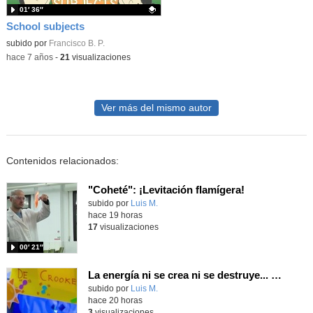
01′ 36″
School subjects
Contenido educativo.
subido por
Francisco B. P.
-
hace 7 años
-
21
visualizaciones
Ver más del mismo autor
Contenidos relacionados:
"Coheté": ¡Levitación flamígera!
Contenido educativo.
subido por
Luis M.
-
hace 19 horas
17
visualizaciones
00′ 21″
La energía ni se crea ni se destruye... ¡se experimenta! El Tierno en la Feria Madrid es Ciencia 2026
Contenido educativo.
subido por
Luis M.
-
hace 20 horas
3
visualizaciones