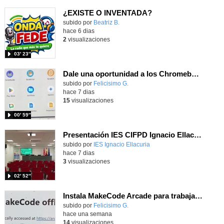
¿EXISTE O INVENTADA?
Contenido educativo.
subido por
Beatriz B.
-
hace 6 dias
2
visualizaciones
03′ 23″
Dale una oportunidad a los Chromebooks y utiliza un proyector para realizar talleres si no tienes pantallas táctiles
Contenido educativo.
subido por
Felicisimo G.
-
hace 7 dias
15
visualizaciones
00′ 59″
Presentación IES CIFPD Ignacio Ellacuría
Contenido educativo.
subido por
IES Ignacio Ellacuria
-
hace 7 dias
3
visualizaciones
02′ 52″
Instala MakeCode Arcade para trabajar offline en tu tablet, ordenador, Chromebook
Contenido educativo.
subido por
Felicisimo G.
-
hace una semana
14
visualizaciones