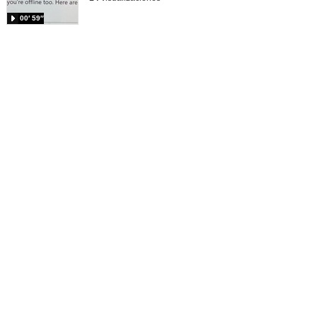
00′ 59″