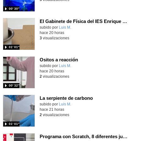
00′ 30″
El Gabinete de Física del IES Enrique Tierno Galván de Parla (Curso 25-26)
Contenido educativo.
subido por
Luis M.
-
hace 20 horas
3
visualizaciones
01′ 01″
Ositos a reacción
Contenido educativo.
subido por
Luis M.
-
hace 20 horas
2
visualizaciones
00′ 32″
La serpiente de carbono
Contenido educativo.
subido por
Luis M.
-
hace 21 horas
2
visualizaciones
01′ 01″
Programa con Scratch, 8 diferentes juegos para vivir la emoción de los partidos de España en el mundial 2026