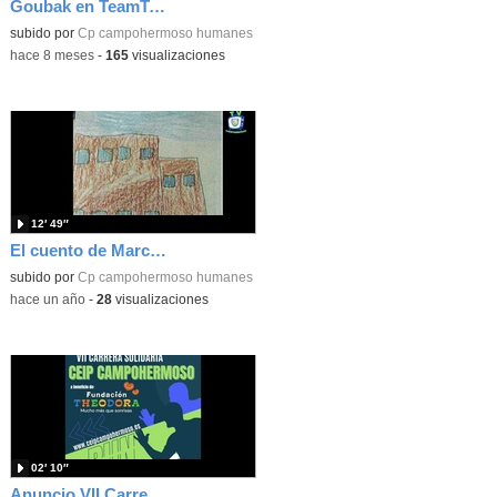
Goubak en TeamTotal de Clan
subido por
Cp campohermoso humanes
-
hace 8 meses
-
165
visualizaciones
12′ 49″
El cuento de Marcos y su amigo Oliver.
subido por
Cp campohermoso humanes
-
hace un año
-
28
visualizaciones
02′ 10″
Anuncio VII Carrera Solidaria CEIP Campohermoso