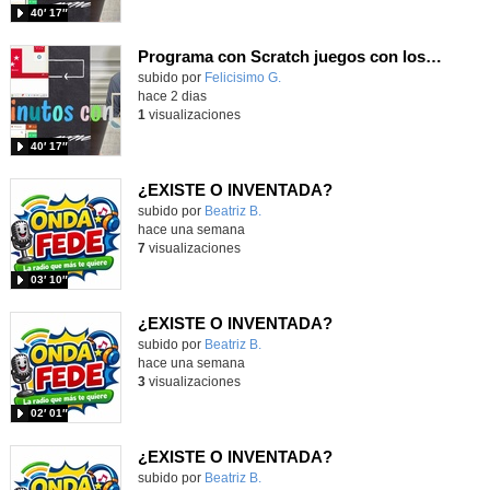
40′ 17″
Programa con Scratch juegos con los partidos del mundial 2026 ganados por España
Contenido educativo.
subido por
Felicisimo G.
-
hace 2 dias
1
visualizaciones
40′ 17″
¿EXISTE O INVENTADA?
Contenido educativo.
subido por
Beatriz B.
-
hace una semana
7
visualizaciones
03′ 10″
¿EXISTE O INVENTADA?
Contenido educativo.
subido por
Beatriz B.
-
hace una semana
3
visualizaciones
02′ 01″
¿EXISTE O INVENTADA?
Contenido educativo.
subido por
Beatriz B.
-