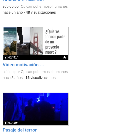
subido por
Cp campohermoso humanes
-
hace un año
-
48
visualizaciones
02′ 51″
Video motivación proyecto audiovisual CEIP Campohermoso
Contenido educativo.
subido por
Cp campohermoso humanes
-
hace 3 años
-
16
visualizaciones
01′ 10″
Pasaje del terror