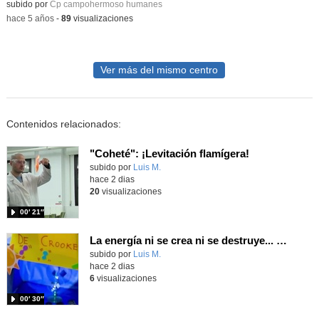
Contenido educativo.
subido por
Cp campohermoso humanes
-
hace 5 años
-
89
visualizaciones
Ver más del mismo centro
Contenidos relacionados:
"Coheté": ¡Levitación flamígera!
Contenido educativo.
subido por
Luis M.
-
hace 2 dias
20
visualizaciones
00′ 21″
La energía ni se crea ni se destruye... ¡se experimenta! El Tierno en la Feria Madrid es Ciencia 2026
Contenido educativo.
subido por
Luis M.
-
hace 2 dias
6
visualizaciones
00′ 30″