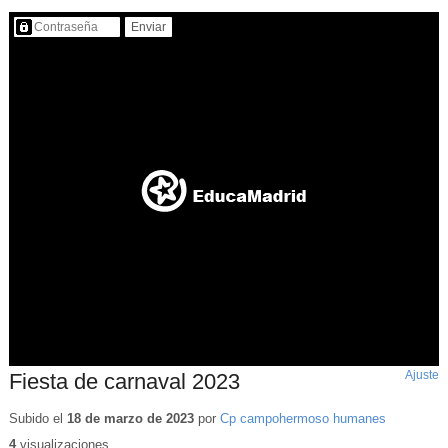
Contenido protegido…
Ajuste
d
Fiesta de carnaval 2023
p
Subido el
18 de marzo de 2023
por
Cp campohermoso humanes
4
visualizaciones