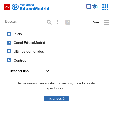
Mediateca de EducaMadrid
Saltar navegación
Servic
Educa
Palabra o frase:
Búsqueda avanzada
Ayuda
(en
ventana
Inicio
nueva)
Canal EducaMadrid
Últimos contenidos
Centros
Tipo de contenido:
Inicia sesión para aportar contenidos, crear listas de
reproducción...
Iniciar sesión