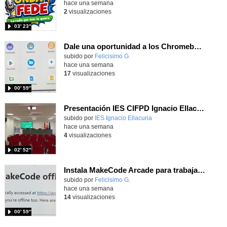
hace una semana
2
visualizaciones
03′ 23″
Dale una oportunidad a los Chromebooks y utiliza un proyector para realizar talleres si no tienes pantallas táctiles
Contenido educativo.
subido por
Felicisimo G.
-
hace una semana
17
visualizaciones
00′ 59″
Presentación IES CIFPD Ignacio Ellacuría
Contenido educativo.
subido por
IES Ignacio Ellacuria
-
hace una semana
4
visualizaciones
02′ 52″
Instala MakeCode Arcade para trabajar offline en tu tablet, ordenador, Chromebook
Contenido educativo.
subido por
Felicisimo G.
-
hace una semana
14
visualizaciones
00′ 59″