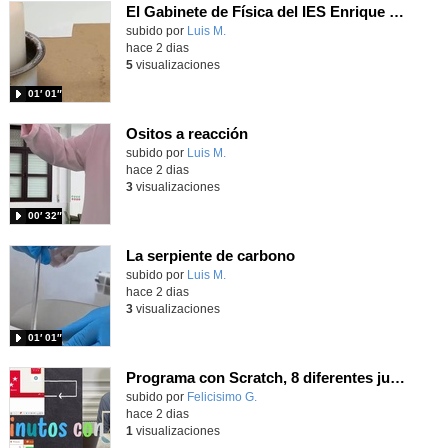
El Gabinete de Física del IES Enrique Tierno Galván de Parla (Curso 25-26)
Contenido educativo.
subido por
Luis M.
-
hace 2 dias
5
visualizaciones
01′ 01″
Ositos a reacción
Contenido educativo.
subido por
Luis M.
-
hace 2 dias
3
visualizaciones
00′ 32″
La serpiente de carbono
Contenido educativo.
subido por
Luis M.
-
hace 2 dias
3
visualizaciones
01′ 01″
Programa con Scratch, 8 diferentes juegos para vivir la emoción de los partidos de España en el mundial 2026
Contenido educativo.
subido por
Felicisimo G.
-
hace 2 dias
1
visualizaciones