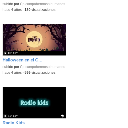
subido por
Cp campohermoso humanes
-
hace 4 años
-
130
visualizaciones
03′ 16″
Halloween en el CEIP Campohermoso
subido por
Cp campohermoso humanes
-
hace 4 años
-
599
visualizaciones
12′ 13″
Radio Kids