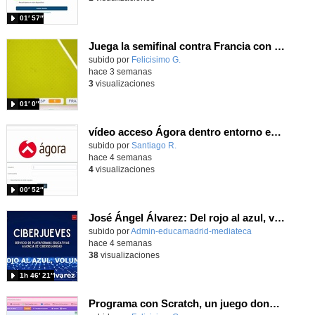
01′ 57″
Juega la semifinal contra Francia con un juego utilizando el ángulo para centrar a Nico Williams
Contenido educativo.
subido por
Felicisimo G.
-
hace 3 semanas
3
visualizaciones
01′ 0″
vídeo acceso Ágora dentro entorno escuela
Contenido educativo.
subido por
Santiago R.
-
hace 4 semanas
4
visualizaciones
00′ 52″
José Ángel Álvarez: Del rojo al azul, volumen III
subido por
Admin-educamadrid-mediateca
-
hace 4 semanas
38
visualizaciones
1h 46′ 21″
Programa con Scratch, un juego donde tu personaje se mueva por un campo de minas usando el sonido para evitarlas