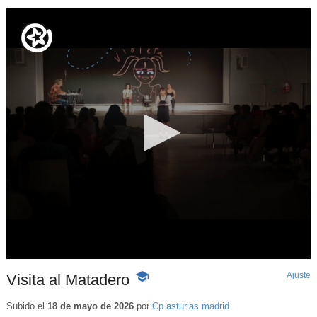
Ajuste
d
Visita al Matadero
-
p
Contenido
educativo
Subido el
18 de mayo de 2026
por
Cp asturias madrid