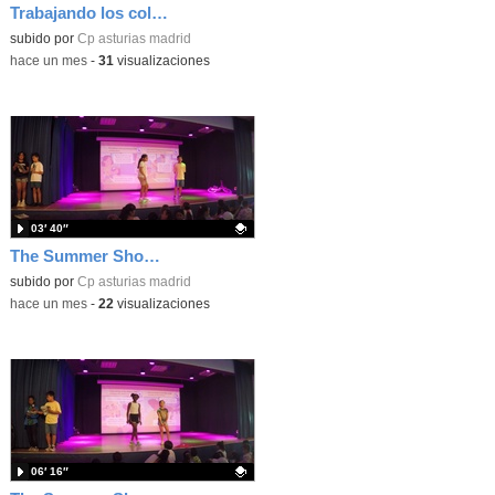
Trabajando los colores en 3 años
Contenido educativo.
subido por
Cp asturias madrid
-
hace un mes
-
31
visualizaciones
03′ 40″
The Summer Show 004
Contenido educativo.
subido por
Cp asturias madrid
-
hace un mes
-
22
visualizaciones
06′ 16″