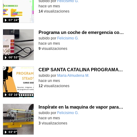
Contenido educativo.
subido por
Felicisimo G.
-
hace un mes
14
visualizaciones
07′ 24″
Programa un coche de emergencia con MakeCode y constrúyelo con Nezha
Contenido educativo.
subido por
Felicisimo G.
-
hace un mes
9
visualizaciones
00′ 53″
CEIP SANTA CATALINA PROGRAMA READY, STEADY, GO! 2025-26
Contenido educativo.
subido por
Maria Almudena M.
-
hace un mes
12
visualizaciones
03′ 16″
Inspírate en la maquina de vapor para construir con Nezha una mecanismo que transforma movimiento circular en lineal
Contenido educativo.
subido por
Felicisimo G.
-
hace un mes
3
visualizaciones
03′ 0″