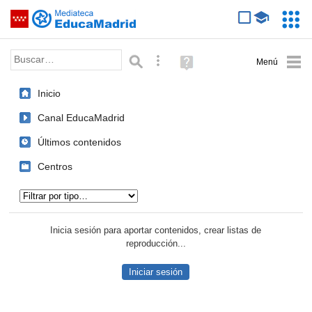
Mediateca de EducaMadrid
Saltar navegación
Servic
Educa
Palabra o frase:
Búsqueda avanzada
Ayuda
(en
ventana
Inicio
nueva)
Canal EducaMadrid
Últimos contenidos
Centros
Tipo de contenido:
Inicia sesión para aportar contenidos, crear listas de
reproducción...
Iniciar sesión