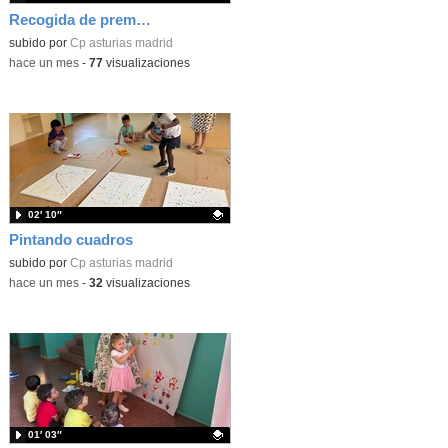
Recogida de premios Bella y Bestia 26
Contenido educativo.
subido por
Cp asturias madrid
-
hace un mes
-
77
visualizaciones
02′ 10″
Pintando cuadros
Contenido educativo.
subido por
Cp asturias madrid
-
hace un mes
-
32
visualizaciones
01′ 03″