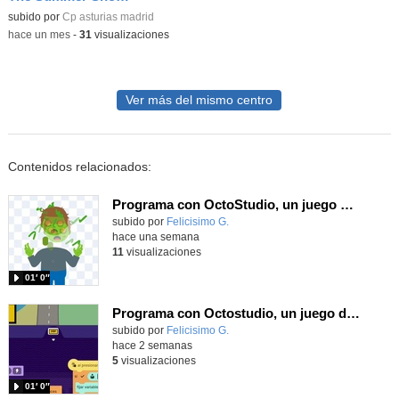
Contenido educativo.
subido por
Cp asturias madrid
-
hace un mes
-
31
visualizaciones
Ver más del mismo centro
Contenidos relacionados:
Programa con OctoStudio, un juego homenajeando al House of the dead con Zombies
Contenido educativo.
subido por
Felicisimo G.
-
hace una semana
11
visualizaciones
01′ 0″
Programa con Octostudio, un juego de Educación Víal cruzando un paso de cebra.
Contenido educativo.
subido por
Felicisimo G.
-
hace 2 semanas
5
visualizaciones
01′ 0″