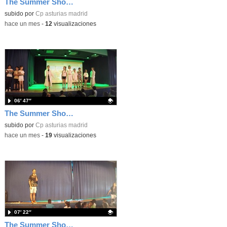
The Summer Show 003
Contenido educativo.
subido por
Cp asturias madrid
-
hace un mes
-
12
visualizaciones
06′ 47″
The Summer Show 002
Contenido educativo.
subido por
Cp asturias madrid
-
hace un mes
-
19
visualizaciones
07′ 22″
The Summer Show 001