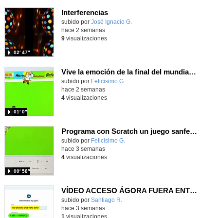
Interferencias
Contenido educativo.
subido por
José Ignacio G.
-
hace 2 semanas
9
visualizaciones
02′ 47″
Vive la emoción de la final del mundial 2026, programando con Scratch un juego de toques.
Contenido educativo.
subido por
Felicisimo G.
-
hace 2 semanas
4
visualizaciones
01′ 0″
Programa con Scratch un juego sanferminero con Mikel Merino evitando toros y dando toques al balón.
Contenido educativo.
subido por
Felicisimo G.
-
hace 3 semanas
4
visualizaciones
00′ 58″
VÍDEO ACCESO ÁGORA FUERA ENTORNO ESCUELA
Contenido educativo.
subido por
Santiago R.
-
hace 3 semanas
1
visualizaciones