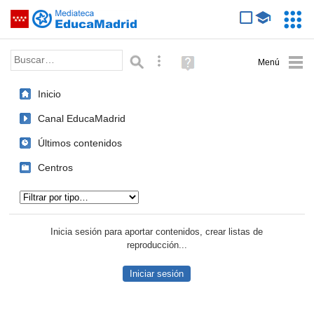
Mediateca de EducaMadrid
Saltar navegación
Servic
Educa
Palabra o frase:
Búsqueda avanzada
Ayuda
(en
ventana
Inicio
nueva)
Canal EducaMadrid
Últimos contenidos
Centros
Tipo de contenido:
Inicia sesión para aportar contenidos, crear listas de
reproducción...
Iniciar sesión