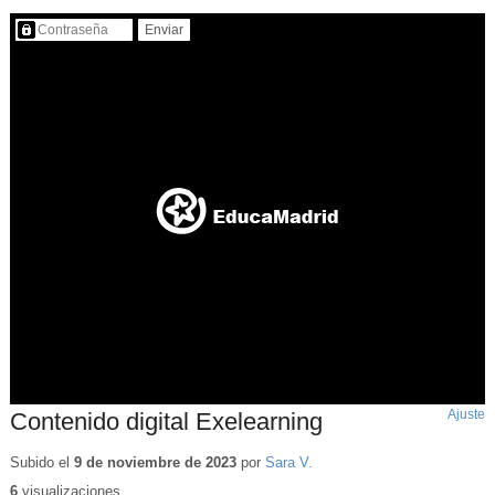
Contenido protegido…
Ajuste
d
Contenido digital Exelearning
p
Subido el
9 de noviembre de 2023
por
Sara V.
6
visualizaciones