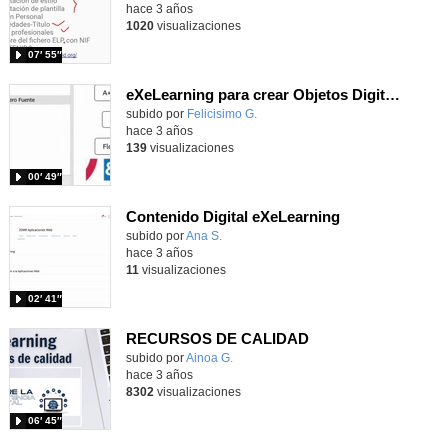
hace 3 años
1020
visualizaciones
07′ 55″
eXeLearning para crear Objetos Digitales Educativos
Contenido educativo.
subido por
Felicisimo G.
-
hace 3 años
139
visualizaciones
00′ 49″
Contenido Digital eXeLearning
subido por
Ana S.
-
hace 3 años
11
visualizaciones
02′ 41″
RECURSOS DE CALIDAD
subido por
Ainoa G.
-
hace 3 años
8302
visualizaciones
06′ 45″