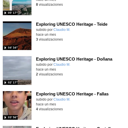
8
visualizaciones
05′ 17″
Exploring UNESCO Heritage - Teide
Contenido educativo.
subido por
Claudio M.
-
hace un mes
3
visualizaciones
04′ 34″
Exploring UNESCO Heritage - Doñana
Contenido educativo.
subido por
Claudio M.
-
hace un mes
2
visualizaciones
02′ 17″
Exploring UNESCO Heritage - Fallas
Contenido educativo.
subido por
Claudio M.
-
hace un mes
4
visualizaciones
03′ 56″