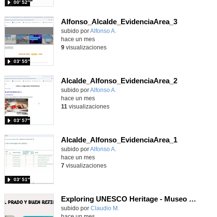
00′ 52″
Alfonso_Alcalde_EvidenciaArea_3
Contenido educativo.
subido por
Alfonso A.
-
hace un mes
9
visualizaciones
03′ 55″
Alcalde_Alfonso_EvidenciaArea_2
Contenido educativo.
subido por
Alfonso A.
-
hace un mes
11
visualizaciones
03′ 57″
Alcalde_Alfonso_EvidenciaArea_1
Contenido educativo.
subido por
Alfonso A.
-
hace un mes
7
visualizaciones
03′ 51″
Exploring UNESCO Heritage - Museo del Prado
Contenido educativo.
subido por
Claudio M.
-
hace un mes