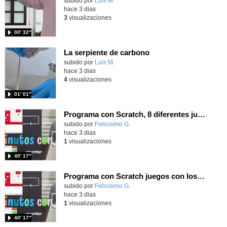
Contenido educativo.
subido por
Luis M.
-
hace 3 dias
3
visualizaciones
00′ 32″
La serpiente de carbono
Contenido educativo.
subido por
Luis M.
-
hace 3 dias
4
visualizaciones
01′ 01″
Programa con Scratch, 8 diferentes juegos para vivir la emoción de los partidos de España en el mundial 2026
Contenido educativo.
subido por
Felicisimo G.
-
hace 3 dias
1
visualizaciones
40′ 17″
Programa con Scratch juegos con los partidos del mundial 2026 ganados por España
Contenido educativo.
subido por
Felicisimo G.
-
hace 3 dias
1
visualizaciones
40′ 17″