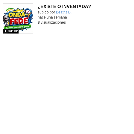
¿EXISTE O INVENTADA?
Contenido educativo.
subido por
Beatriz B.
-
hace una semana
8
visualizaciones
03′ 10″