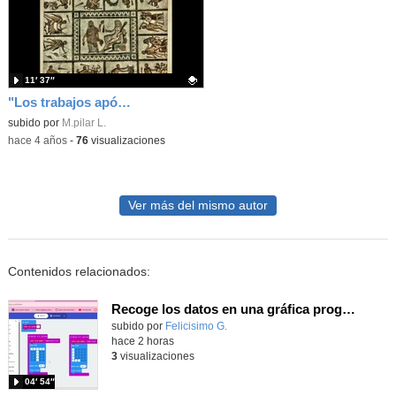
11′ 37″
"Los trabajos apócrifos de Hércules"
Contenido educativo.
subido por
M.pilar L.
-
hace 4 años
-
76
visualizaciones
Ver más del mismo autor
Contenidos relacionados:
Recoge los datos en una gráfica programando tu placa microbit con MakeCode y conoce la Tª y nivel de luz en este eclipse
Contenido educativo.
subido por
Felicisimo G.
-
hace 2 horas
3
visualizaciones
04′ 54″