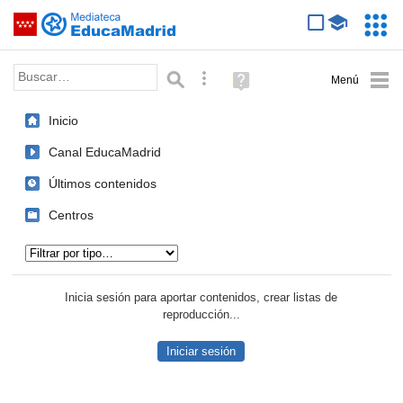
Mediateca de EducaMadrid
Saltar navegación
Servic
Educa
Palabra o frase:
Búsqueda avanzada
Ayuda
(en
ventana
Inicio
nueva)
Canal EducaMadrid
Últimos contenidos
Centros
Tipo de contenido:
Inicia sesión para aportar contenidos, crear listas de
reproducción...
Iniciar sesión