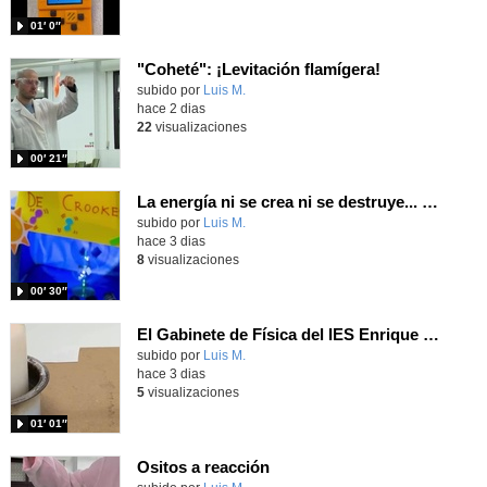
01′ 0″
"Coheté": ¡Levitación flamígera!
Contenido educativo.
subido por
Luis M.
-
hace 2 dias
22
visualizaciones
00′ 21″
La energía ni se crea ni se destruye... ¡se experimenta! El Tierno en la Feria Madrid es Ciencia 2026
Contenido educativo.
subido por
Luis M.
-
hace 3 dias
8
visualizaciones
00′ 30″
El Gabinete de Física del IES Enrique Tierno Galván de Parla (Curso 25-26)
Contenido educativo.
subido por
Luis M.
-
hace 3 dias
5
visualizaciones
01′ 01″
Ositos a reacción