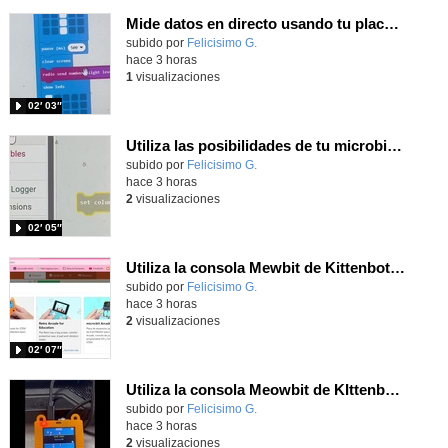
Mide datos en directo usando tu placa microbit y programando con MakeCode dos placas conectadas por radio
Contenido educativo.
subido por
Felicisimo G.
-
hace 3 horas
1
visualizaciones
02′ 03″
Utiliza las posibilidades de tu microbit programando com MakeCode para medir temperatura y nivel de luz con Datalogger
Contenido educativo.
subido por
Felicisimo G.
-
hace 3 horas
2
visualizaciones
02′ 05″
Utiliza la consola Mewbit de Kittenbot para llevar tus juegos arcade de MakeCode a tu mano
Contenido educativo.
subido por
Felicisimo G.
-
hace 3 horas
2
visualizaciones
02′ 07″
Utiliza la consola Meowbit de KIttenbot para jugar con tus programas MakeCode Arcade
Contenido educativo.
subido por
Felicisimo G.
-
hace 3 horas
2
visualizaciones