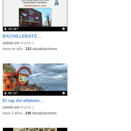
15′ 46″
BACHILLERATO A DISTANCIA. INFORMACIÓN Y PRESENTACIÓN DEL CURSO. IES ARCIPRESTE DE HITA
Contenido educativo.
subido por
M.pilar L.
-
hace un año
-
322
visualizaciones
02′ 11″
El rap del alfabeto griego
Contenido educativo.
subido por
M.pilar L.
-
hace 3 años
-
246
visualizaciones