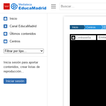
Mediateca de EducaMadrid
Saltar navegación
Palabra o frase:
Inicio
Canal EducaMadrid
Inicio
Centros
C
Últimos contenidos
Contenido protegido…
Centros
Tipo de contenido:
Inicia sesión para aportar
contenidos, crear listas de
reproducción...
Iniciar sesión