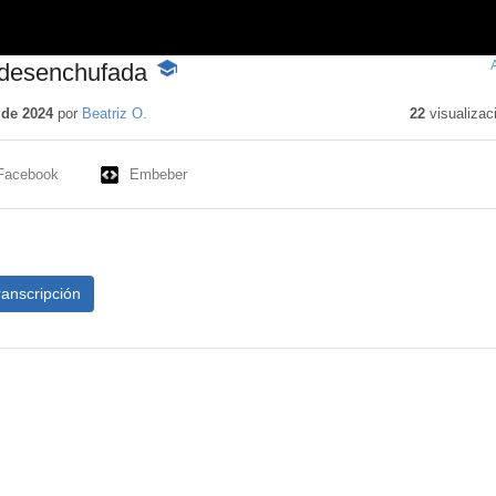
 desenchufada
-
Contenido
educativo
 de 2024
por
Beatriz O.
22
visualizac
Facebook
Embeber
ranscripción