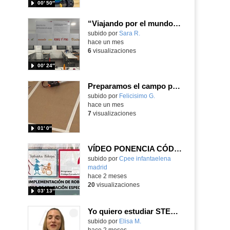
00′ 50″
“Viajando por el mundo con RMQ y PM: Visitando monumentos”
Contenido educativo.
subido por
Sara R.
-
hace un mes
6
visualizaciones
00′ 24″
Preparamos el campo para los partidos de soccerbot y modificamos los jugadores
Contenido educativo.
subido por
Felicisimo G.
-
hace un mes
7
visualizaciones
01′ 0″
VÍDEO PONENCIA CÓDIGO ESCUELA 4.0
Contenido educativo.
subido por
Cpee infantaelena
madrid
-
hace 2 meses
20
visualizaciones
03′ 13″
Yo quiero estudiar STEAM - Exp Robótica
Contenido educativo.
subido por
Elisa M.
-
hace 2 meses