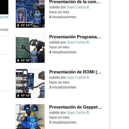
Presentación de la competición FTE (Find tje Exit) del Juan Pablo II de Parla
Contenido educativo.
subido por
Juan Carlos B.
-
hace un mes
Ajuste
de
4
visualizaciones
pantalla
02′ 04″
iones
Presentación Programa de Robótica del Juan Pablo II de Parla
Contenido educativo.
subido por
Juan Carlos B.
-
hace un mes
4
visualizaciones
02′ 50″
Presentación de ROMI (Taller móvil de robótica) del JPII de Parla
Contenido educativo.
subido por
Juan Carlos B.
-
hace un mes
3
visualizaciones
00′ 43″
Presentación de Geppeto (mascota de robótica del JPII de Parla)
Contenido educativo.
subido por
Juan Carlos B.
-
hace un mes
2
visualizaciones