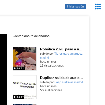
Servic
Iniciar sesión
Educa
Contenidos relacionados:
Robótica 2026_paso a nivel
Contenido educativo.
subido por
Tic ies garciamarquez
madrid
-
hace un mes
19
visualizaciones
00′ 21″
Duplicar salida de audio en Windows
subido por
Eoep auditivas madrid
-
hace un mes
5
visualizaciones
04′ 0″