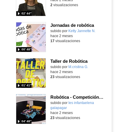
2
visualizaciones
02′ 44″
Jornadas de robótica
Contenido educativo.
subido por
Ketty Jannette N.
-
hace 2 meses
17
visualizaciones
00′ 48″
Taller de Robótica
Contenido educativo.
subido por
M.cristina G.
-
hace 2 meses
23
visualizaciones
01′ 41″
Robótica - Competición de robots
subido por
Ies infantaelena
galapagar
-
hace 2 meses
23
visualizaciones
04′ 48″