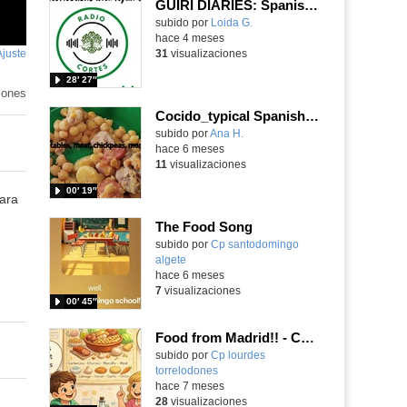
GUIRI DIARIES: Spanish Reflections with Ryan & Colette
Contenido educativo.
subido por
Loida G.
-
hace 4 meses
Ajuste
de
31
visualizaciones
pantalla
28′ 27″
iones
Cocido_typical Spanish food
Contenido educativo.
subido por
Ana H.
-
hace 6 meses
11
visualizaciones
00′ 19″
ara
The Food Song
Contenido educativo.
subido por
Cp santodomingo
algete
-
hace 6 meses
7
visualizaciones
00′ 45″
Food from Madrid!! - Cocido - with Eric, Abril, Bruno y Marta.
Contenido educativo.
subido por
Cp lourdes
torrelodones
-
hace 7 meses
28
visualizaciones