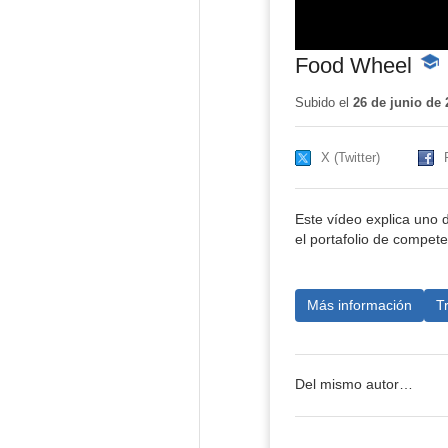
Food Wheel
-
Cont
educ
Subido el
26 de junio de 
X (Twitter)
Este vídeo explica uno 
el portafolio de competen
Más información
T
Del mismo autor…