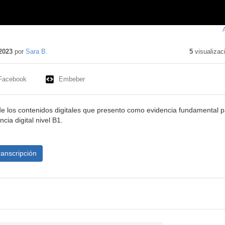
enido
ativo
2023
por
Sara B.
5
visualizac
Facebook
Embeber
de los contenidos digitales que presento como evidencia fundamental p
cia digital nivel B1.
ranscripción