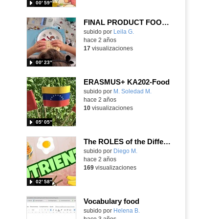
00′ 59″
FINAL PRODUCT FOOD RECIPE
Contenido educativo.
subido por
Leila G.
-
hace 2 años
17
visualizaciones
00′ 23″
ERASMUS+ KA202-Food
subido por
M. Soledad M.
-
hace 2 años
10
visualizaciones
05′ 05″
The ROLES of the Different NUTRIENTS of FOOD - Primary Education Grade 5-6 | Happy Learning Style
Contenido educativo.
subido por
Diego M.
-
hace 2 años
169
visualizaciones
02′ 58″
Vocabulary food
Contenido educativo.
subido por
Helena B.
-
hace 3 años