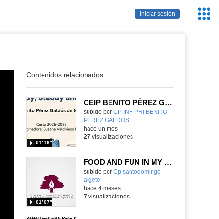
Servic
Iniciar sesión
Educa
Contenidos relacionados:
CEIP BENITO PÉREZ GALDÓS READY, STEADY & GO
Contenido educativo.
subido por
CP INF-PRI BENITO
PEREZ GALDOS
-
hace un mes
27
visualizaciones
01′ 16″
FOOD AND FUN IN MY GARDEN
Contenido educativo.
subido por
Cp santodomingo
algete
-
hace 4 meses
7
visualizaciones
01′ 07″