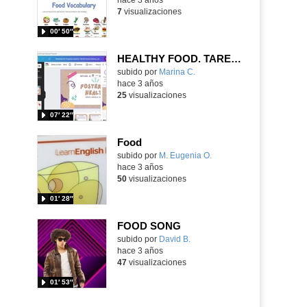
7
visualizaciones
00′ 50″
HEALTHY FOOD. TAREA6
Contenido educativo.
subido por
Marina C.
-
hace 3 años
25
visualizaciones
07′ 22″
Food
Contenido educativo.
subido por
M. Eugenia O.
-
hace 3 años
50
visualizaciones
01′ 28″
FOOD SONG
Contenido educativo.
subido por
David B.
-
hace 3 años
47
visualizaciones
01′ 53″