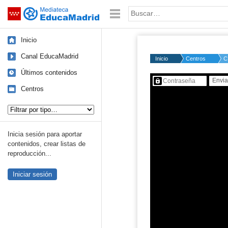
Mediateca de EducaMadrid
Saltar navegación
Palabra o frase:
Inicio
Canal EducaMadrid
Inicio
Centros
C
Últimos contenidos
Contenido protegido…
Centros
Tipo de contenido:
Inicia sesión para aportar
contenidos, crear listas de
reproducción...
Iniciar sesión