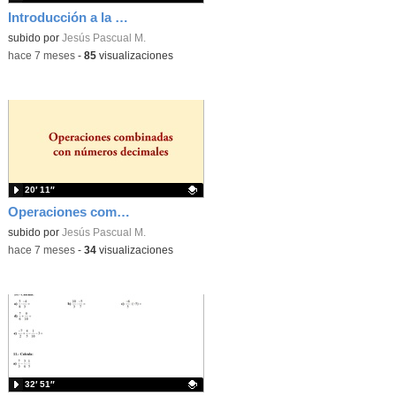
Introducción a la Probabilidad - 1º Bachillerato CCSS, pero sirve para introducir cualquiera de bachillerato
Contenido educativo.
subido por
Jesús Pascual M.
-
hace 7 meses
-
85
visualizaciones
20′ 11″
Operaciones combinadas de números decimales
Contenido educativo.
subido por
Jesús Pascual M.
-
hace 7 meses
-
34
visualizaciones
32′ 51″