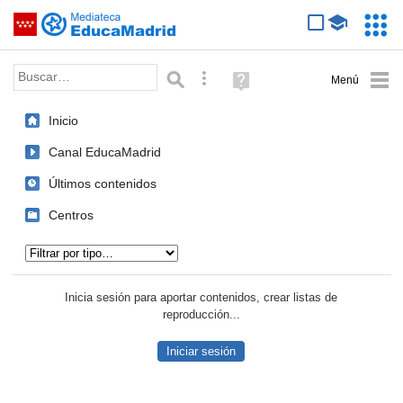
Mediateca de EducaMadrid
Saltar navegación
Servic
Educa
Palabra o frase:
Búsqueda avanzada
Ayuda
(en
ventana
Inicio
nueva)
Canal EducaMadrid
Últimos contenidos
Centros
Tipo de contenido:
Inicia sesión para aportar contenidos, crear listas de
reproducción...
Iniciar sesión