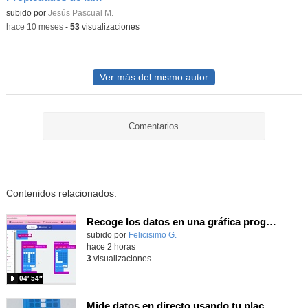
Contenido educativo.
subido por
Jesús Pascual M.
-
hace 10 meses
-
53
visualizaciones
Ver más del mismo autor
Comentarios
Contenidos relacionados:
Recoge los datos en una gráfica programando tu placa microbit con MakeCode y conoce la Tª y nivel de luz en este eclipse
Contenido educativo.
subido por
Felicisimo G.
-
hace 2 horas
3
visualizaciones
04′ 54″
Mide datos en directo usando tu placa microbit y programando con MakeCode dos placas conectadas por radio