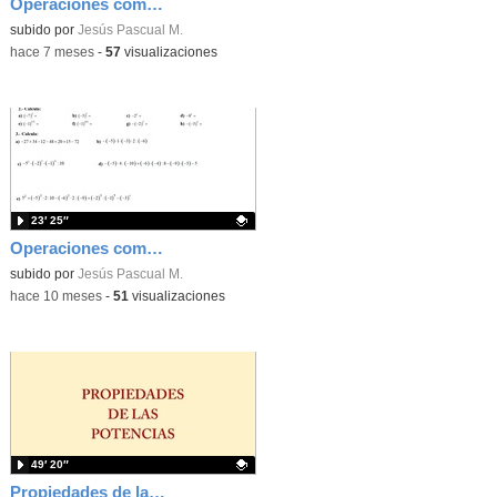
Operaciones combinadas 1ºESO - parte 1 de 2 (desde lo básico)
Contenido educativo.
subido por
Jesús Pascual M.
-
hace 7 meses
-
57
visualizaciones
23′ 25″
Operaciones combinadas con números enteros
Contenido educativo.
subido por
Jesús Pascual M.
-
hace 10 meses
-
51
visualizaciones
49′ 20″
Propiedades de las potencias - 1ºESO F