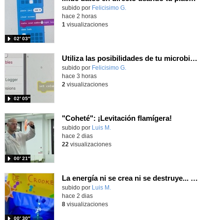
Contenido educativo.
subido por
Felicisimo G.
-
hace 2 horas
1
visualizaciones
02′ 03″
Utiliza las posibilidades de tu microbit programando com MakeCode para medir temperatura y nivel de luz con Datalogger
Contenido educativo.
subido por
Felicisimo G.
-
hace 3 horas
2
visualizaciones
02′ 05″
"Coheté": ¡Levitación flamígera!
Contenido educativo.
subido por
Luis M.
-
hace 2 dias
22
visualizaciones
00′ 21″
La energía ni se crea ni se destruye... ¡se experimenta! El Tierno en la Feria Madrid es Ciencia 2026
Contenido educativo.
subido por
Luis M.
-
hace 2 dias
8
visualizaciones
00′ 30″