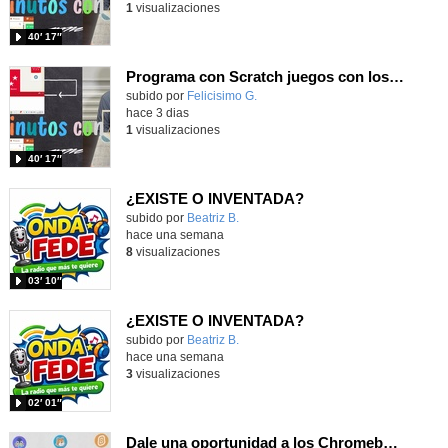
1
visualizaciones
40′ 17″
Programa con Scratch juegos con los partidos del mundial 2026 ganados por España
Contenido educativo.
subido por
Felicisimo G.
-
hace 3 dias
1
visualizaciones
40′ 17″
¿EXISTE O INVENTADA?
Contenido educativo.
subido por
Beatriz B.
-
hace una semana
8
visualizaciones
03′ 10″
¿EXISTE O INVENTADA?
Contenido educativo.
subido por
Beatriz B.
-
hace una semana
3
visualizaciones
02′ 01″
Dale una oportunidad a los Chromebooks y utiliza un proyector para realizar talleres si no tienes pantallas táctiles