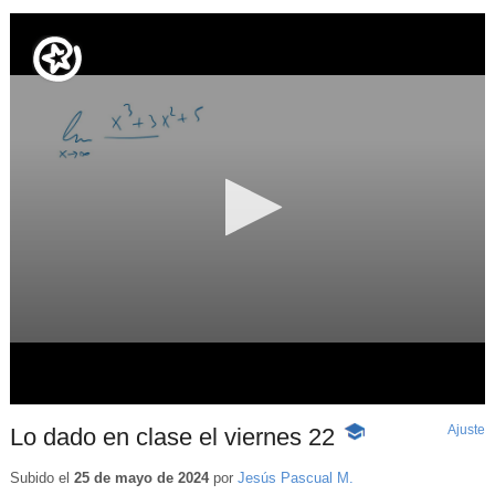
Ajuste
d
Lo dado en clase el viernes 22
-
p
Contenido
educativo
Subido el
25 de mayo de 2024
por
Jesús Pascual M.