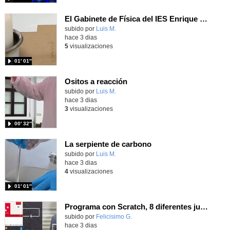
El Gabinete de Física del IES Enrique Tierno Galván de Parla (Curso 25-26)
Contenido educativo.
subido por
Luis M.
-
hace 3 dias
5
visualizaciones
01′ 01″
Ositos a reacción
Contenido educativo.
subido por
Luis M.
-
hace 3 dias
3
visualizaciones
00′ 32″
La serpiente de carbono
Contenido educativo.
subido por
Luis M.
-
hace 3 dias
4
visualizaciones
01′ 01″
Programa con Scratch, 8 diferentes juegos para vivir la emoción de los partidos de España en el mundial 2026
Contenido educativo.
subido por
Felicisimo G.
-
hace 3 dias