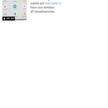
Contenido educativo.
subido por
Felicisimo G.
-
hace una semana
17
visualizaciones
00′ 59″