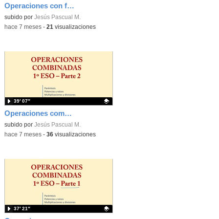
Operaciones con fracciones
Contenido educativo.
subido por
Jesús Pascual M.
-
hace 7 meses
-
21
visualizaciones
39′ 07″
Operaciones combinadas 1ºESO - parte 2 de 2
Contenido educativo.
subido por
Jesús Pascual M.
-
hace 7 meses
-
36
visualizaciones
37′ 21″