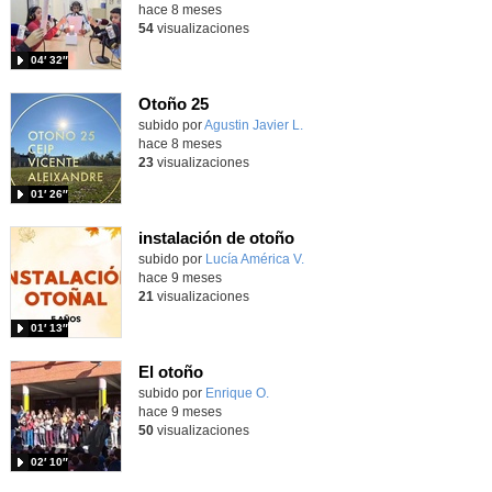
hace 8 meses
54
visualizaciones
04′ 32″
Otoño 25
Contenido educativo.
subido por
Agustin Javier L.
-
hace 8 meses
23
visualizaciones
01′ 26″
instalación de otoño
Contenido educativo.
subido por
Lucía América V.
-
hace 9 meses
21
visualizaciones
01′ 13″
El otoño
Contenido educativo.
subido por
Enrique O.
-
hace 9 meses
50
visualizaciones
02′ 10″