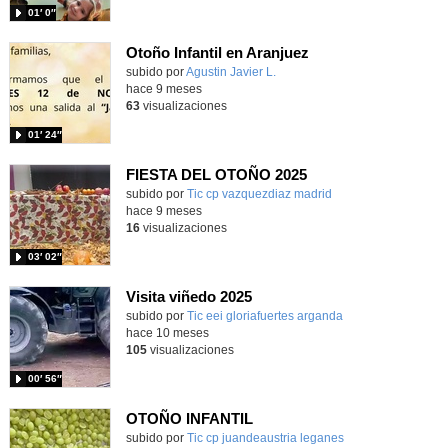
01′ 0″
Otoño Infantil en Aranjuez
Contenido educativo.
subido por
Agustin Javier L.
-
hace 9 meses
63
visualizaciones
01′ 24″
FIESTA DEL OTOÑO 2025
Contenido educativo.
subido por
Tic cp vazquezdiaz madrid
-
hace 9 meses
16
visualizaciones
03′ 02″
Visita viñedo 2025
Contenido educativo.
subido por
Tic eei gloriafuertes arganda
-
hace 10 meses
105
visualizaciones
00′ 56″
OTOÑO INFANTIL
Contenido educativo.
subido por
Tic cp juandeaustria leganes
-