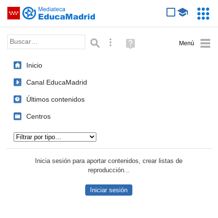
Mediateca de EducaMadrid
Saltar navegación
Servic
Educa
Palabra o frase:
Búsqueda avanzada
Ayuda
(en
ventana
Inicio
nueva)
Canal EducaMadrid
Últimos contenidos
Centros
Tipo de contenido:
Inicia sesión para aportar contenidos, crear listas de
reproducción...
Iniciar sesión