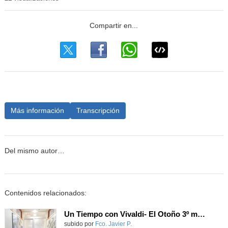
Más información
Transcripción
Del mismo autor…
Contenidos relacionados:
Un Tiempo con Vivaldi- El Otoño 3º mov. Con 1º B ESO
Contenido educativo.
subido por
Fco. Javier P.
-