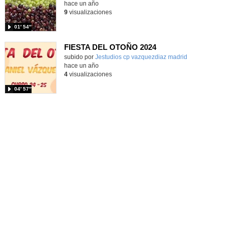
hace un año
9
visualizaciones
01′ 54″
FIESTA DEL OTOÑO 2024
Contenido educativo.
subido por
Jestudios cp vazquezdiaz madrid
-
hace un año
4
visualizaciones
04′ 57″