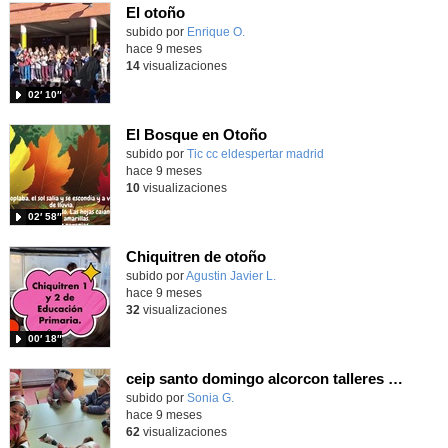
El otoño
Contenido educativo.
subido por
Enrique O.
-
hace 9 meses
14
visualizaciones
02′ 10″
El Bosque en Otoño
Contenido educativo.
subido por
Tic cc eldespertar madrid
-
hace 9 meses
10
visualizaciones
02′ 58″
Chiquitren de otoño
Contenido educativo.
subido por
Agustin Javier L.
-
hace 9 meses
32
visualizaciones
00′ 18″
ceip santo domingo alcorcon talleres otoño 2025
Contenido educativo.
subido por
Sonia G.
-
hace 9 meses
62
visualizaciones