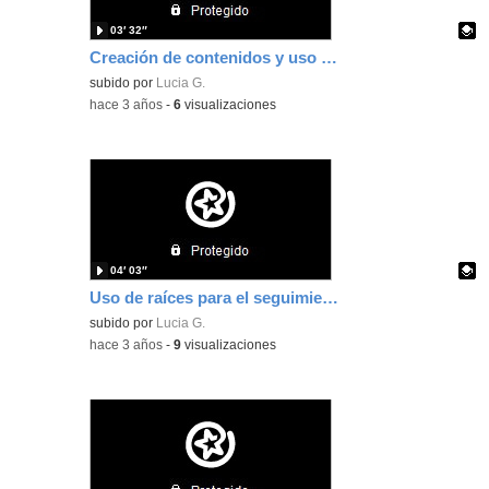
03′ 32″
Creación de contenidos y uso de Aulas Virtuales
Contenido educativo.
subido por
Lucia G.
-
hace 3 años
-
6
visualizaciones
04′ 03″
Uso de raíces para el seguimiento académico del alumnado
Contenido educativo.
subido por
Lucia G.
-
hace 3 años
-
9
visualizaciones