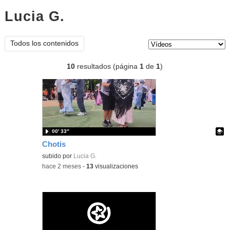
Lucia G.
vídeos
Tipo de contenido:
Todos los contenidos
10
resultados (página
1
de
1
)
00′ 33″
Chotis
Contenido educativo.
subido por
Lucia G.
-
hace 2 meses
-
13
visualizaciones