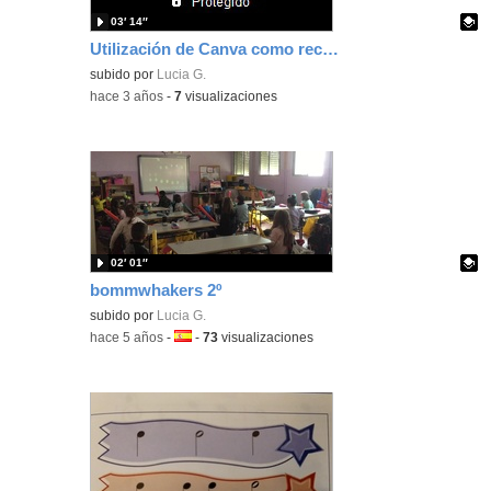
03′ 14″
Utilización de Canva como recurso educativo dentro del aula
Contenido educativo.
subido por
Lucia G.
-
hace 3 años
-
7
visualizaciones
02′ 01″
bommwhakers 2º
Contenido educativo.
subido por
Lucia G.
-
hace 5 años
-
Idioma:
-
73
visualizaciones