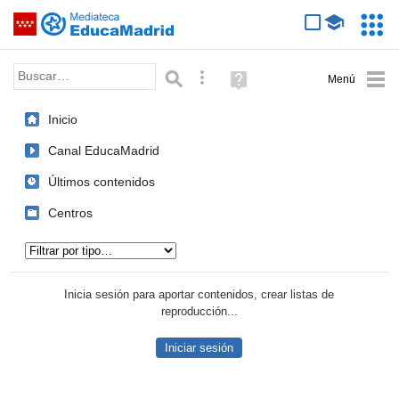
Mediateca de EducaMadrid
Saltar navegación
Servic
Educa
Palabra o frase:
Búsqueda avanzada
Ayuda
(en
ventana
Inicio
nueva)
Canal EducaMadrid
Últimos contenidos
Centros
Tipo de contenido:
Inicia sesión para aportar contenidos, crear listas de
reproducción...
Iniciar sesión