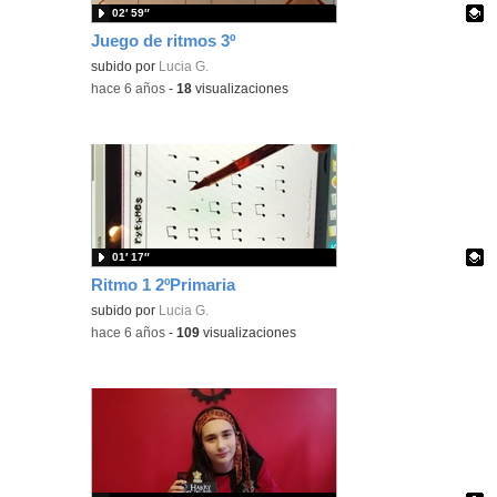
02′ 59″
Juego de ritmos 3º
Contenido educativo.
subido por
Lucia G.
-
hace 6 años
-
18
visualizaciones
01′ 17″
Ritmo 1 2ºPrimaria
Contenido educativo.
subido por
Lucia G.
-
hace 6 años
-
109
visualizaciones