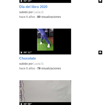
02′ 15″
Día del libro 2020
Contenido educativo.
subido por
Lucia G.
-
hace 6 años
-
80
visualizaciones
00′ 11″
Chocolate
Contenido educativo.
subido por
Lucia G.
-
hace 6 años
-
78
visualizaciones
00′ 58″