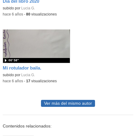
Día del libro 2020
Contenido educativo.
subido por
Lucia G.
-
hace 6 años
-
80
visualizaciones
00′ 58″
Mi rotulador baila.
subido por
Lucia G.
-
hace 6 años
-
17
visualizaciones
Ver más del mismo autor
Contenidos relacionados: