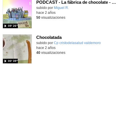
PODCAST - La fábrica de chocolate - CEIP Valdepalitos 3ºB
Contenido educativo.
subido por
Miguel R.
-
hace 2 años
50
visualizaciones
09′ 26″
Chocolatada
Contenido educativo.
subido por
Cp cristodelasalud valdemoro
-
hace 2 años
40
visualizaciones
00′ 39″