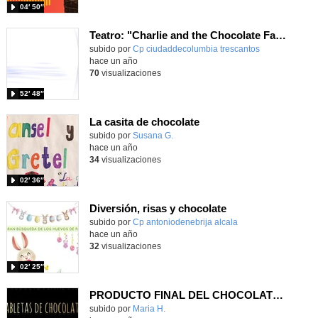
04′ 50″
Teatro: "Charlie and the Chocolate Factory"
subido por
Cp ciudaddecolumbia trescantos
-
hace un año
70
visualizaciones
52′ 48″
La casita de chocolate
Contenido educativo.
subido por
Susana G.
-
hace un año
34
visualizaciones
02′ 36″
Diversión, risas y chocolate
Contenido educativo.
subido por
Cp antoniodenebrija alcala
-
hace un año
32
visualizaciones
02′ 25″
PRODUCTO FINAL DEL CHOCOLATE I3B
Contenido educativo.
subido por
Maria H.
-