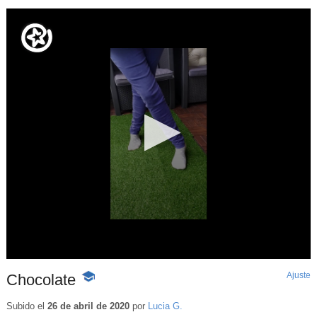
Ajuste
d
Chocolate
-
p
Contenido
educativo
Subido el
26 de abril de 2020
por
Lucia G.