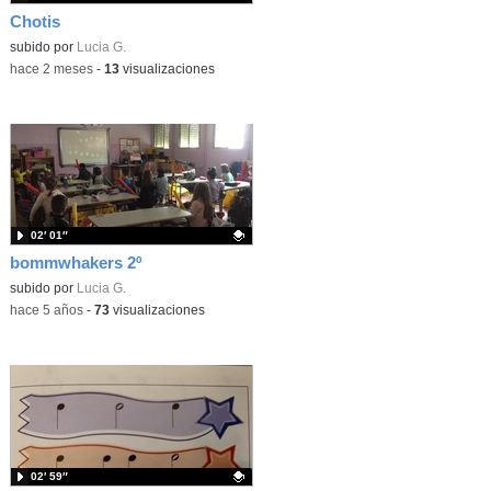
Chotis
Contenido educativo.
subido por
Lucia G.
-
hace 2 meses
-
13
visualizaciones
02′ 01″
bommwhakers 2º
Contenido educativo.
subido por
Lucia G.
-
hace 5 años
-
73
visualizaciones
02′ 59″