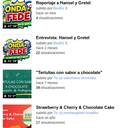
Reportaje a Hansel y Gretel
Contenido educativo.
subido por
Beatriz B.
-
hace un mes
4
visualizaciones
07′ 38″
Entrevista: Hansel y Gretel
Contenido educativo.
subido por
Beatriz B.
-
hace 2 meses
22
visualizaciones
01′ 38″
"Tertulias con sabor a chocolate"
subido por
Tic cp viaromana cercedilla
-
hace 7 meses
39
visualizaciones
01′ 0″
Strawberry & Cherry & Chocolate Cake
Contenido educativo.
subido por
Tic cp josebergamin boadilla
-
hace un año
17
visualizaciones