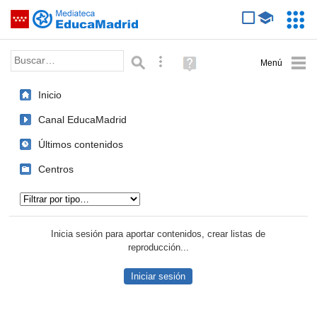
Mediateca de EducaMadrid
Saltar navegación
Servic
Educa
Palabra o frase:
Búsqueda avanzada
Ayuda
(en
ventana
Inicio
nueva)
Canal EducaMadrid
Últimos contenidos
Centros
Tipo de contenido:
Inicia sesión para aportar contenidos, crear listas de
reproducción...
Iniciar sesión