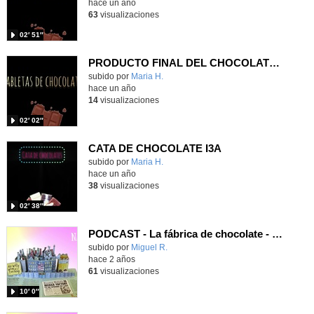
hace un año
63
visualizaciones
02′ 51″
PRODUCTO FINAL DEL CHOCOLATE I3A
Contenido educativo.
subido por
Maria H.
-
hace un año
14
visualizaciones
02′ 02″
CATA DE CHOCOLATE I3A
Contenido educativo.
subido por
Maria H.
-
hace un año
38
visualizaciones
02′ 38″
PODCAST - La fábrica de chocolate - CEIP Valdepalitos 3ºA
Contenido educativo.
subido por
Miguel R.
-
hace 2 años
61
visualizaciones
10′ 0″