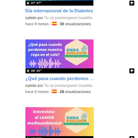
07′ 37″
Día internacional de la Diabetes
Contenido educativo.
subido por
Tic cp josebergamin boadilla
-
hace 9 meses
-
Idioma:
-
30
visualizaciones
08′ 30″
¿Qué pasa cuando perdemos nuestra ropa en el cole?
Contenido educativo.
subido por
Tic cp josebergamin boadilla
-
hace 9 meses
-
Idioma:
-
28
visualizaciones