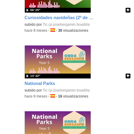
06′ 25″
Curiosidades navideñas (2º de E. Primaria)
Contenido educativo.
subido por
Tic cp josebergamin boadilla
-
hace 8 meses
-
Idioma:
-
30
visualizaciones
13′ 32″
National Parks
Contenido educativo.
subido por
Tic cp josebergamin boadilla
-
hace 8 meses
-
Idioma:
-
16
visualizaciones