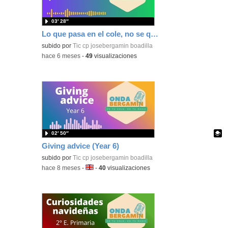
03′ 28″
Lo que pasa en el cole, no se queda en el cole
subido por
Tic cp josebergamin boadilla
-
hace 6 meses
-
49
visualizaciones
02′ 50″
Giving advice (Year 6)
Contenido educativo.
subido por
Tic cp josebergamin boadilla
-
hace 8 meses
-
Idioma:
-
40
visualizaciones