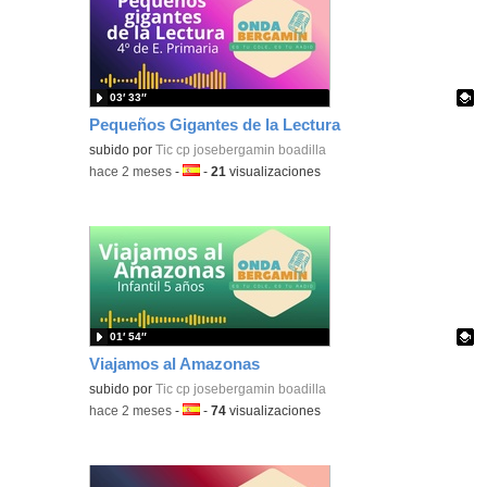
03′ 33″
Pequeños Gigantes de la Lectura
Contenido educativo.
subido por
Tic cp josebergamin boadilla
-
hace 2 meses
-
Idioma:
-
21
visualizaciones
01′ 54″
Viajamos al Amazonas
Contenido educativo.
subido por
Tic cp josebergamin boadilla
-
hace 2 meses
-
Idioma:
-
74
visualizaciones