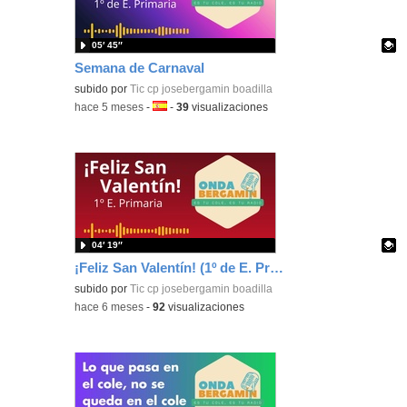
05′ 45″
Semana de Carnaval
Contenido educativo.
subido por
Tic cp josebergamin boadilla
-
hace 5 meses
-
Idioma:
-
39
visualizaciones
04′ 19″
¡Feliz San Valentín! (1º de E. Primaria)
Contenido educativo.
subido por
Tic cp josebergamin boadilla
-
hace 6 meses
-
92
visualizaciones