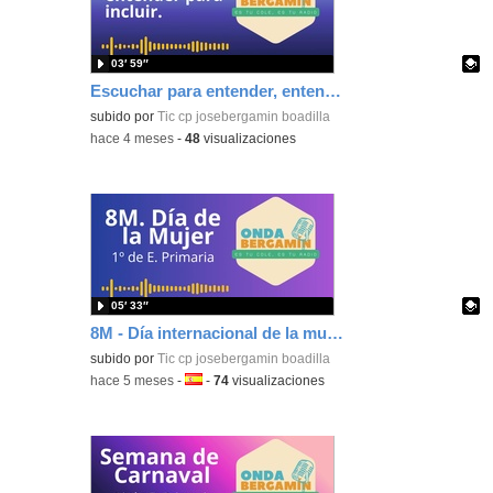
03′ 59″
Escuchar para entender, entender para incluir (Día del Autismo 2026)
Contenido educativo.
subido por
Tic cp josebergamin boadilla
-
hace 4 meses
-
48
visualizaciones
05′ 33″
8M - Día internacional de la mujer
Contenido educativo.
subido por
Tic cp josebergamin boadilla
-
hace 5 meses
-
Idioma:
-
74
visualizaciones