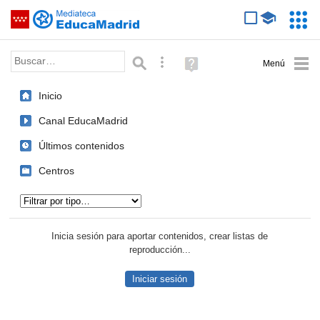
Mediateca de EducaMadrid
Saltar navegación
Servic
Educa
Palabra o frase:
Búsqueda avanzada
Ayuda
(en
ventana
Inicio
nueva)
Canal EducaMadrid
Últimos contenidos
Centros
Tipo de contenido:
Inicia sesión para aportar contenidos, crear listas de
reproducción...
Iniciar sesión