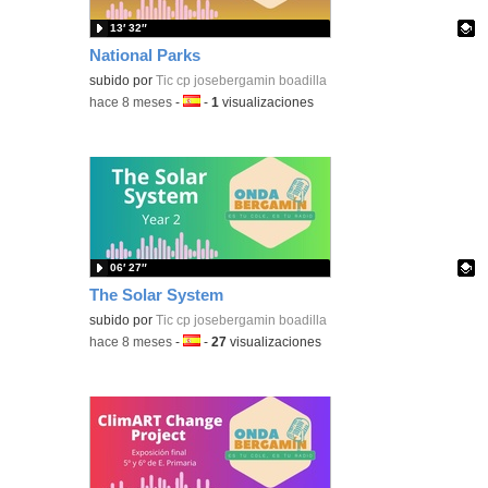
13′ 32″
National Parks
Contenido educativo.
subido por
Tic cp josebergamin boadilla
-
hace 8 meses
-
Idioma:
-
1
visualizaciones
06′ 27″
The Solar System
Contenido educativo.
subido por
Tic cp josebergamin boadilla
-
hace 8 meses
-
Idioma:
-
27
visualizaciones