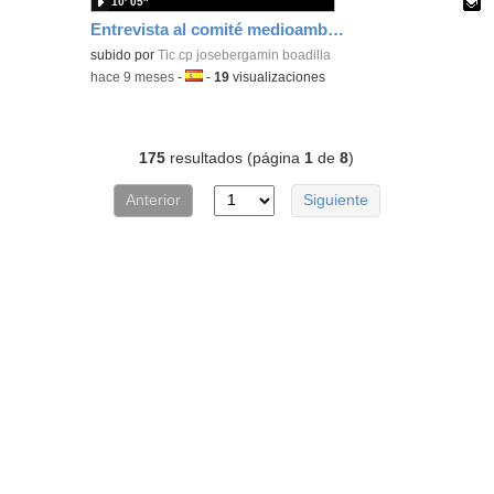
10′ 05″
Entrevista al comité medioambiental
- Contenido edu
Contenido educativo.
subido por
Tic cp josebergamin boadilla
-
hace 9 meses
-
Idioma:
-
19
visualizaciones
175
resultados (página
1
de
8
)
Anterior
Siguiente