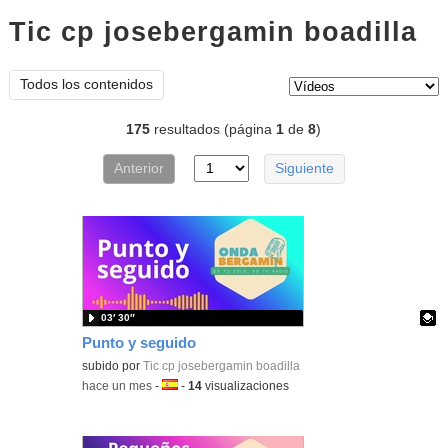
Tic cp josebergamin boadilla
ví
Tipo de contenido:
Todos los contenidos
175
resultados (página
1
de
8
)
Anterior
Siguiente
03′ 30″
Punto y seguido
Contenido educativo.
subido por
Tic cp josebergamin boadilla
-
hace un mes
-
Idioma:
-
14
visualizaciones