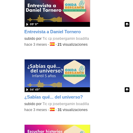
09′ 0″
Entrevista a Daniel Tornero
Contenido educativo.
subido por
Tic cp josebergamin boadilla
-
hace 3 meses
-
Idioma:
-
21
visualizaciones
04′ 49″
¿Sabías qué... del universo?
Contenido educativo.
subido por
Tic cp josebergamin boadilla
-
hace 3 meses
-
Idioma:
-
31
visualizaciones