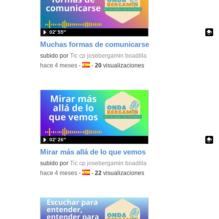
02′ 55″
Muchas formas de comunicarse
Contenido educativo.
subido por
Tic cp josebergamin boadilla
-
hace 4 meses
-
Idioma:
-
20
visualizaciones
02′ 26″
Mirar más allá de lo que vemos
Contenido educativo.
subido por
Tic cp josebergamin boadilla
-
hace 4 meses
-
Idioma:
-
22
visualizaciones