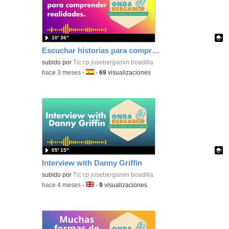
10′ 36″
Escuchar historias para comprender realidades
Contenido educativo.
subido por
Tic cp josebergamin boadilla
-
hace 3 meses
-
Idioma:
-
69
visualizaciones
05′ 15″
Interview with Danny Griffin
Contenido educativo.
subido por
Tic cp josebergamin boadilla
-
hace 4 meses
-
Idioma:
-
9
visualizaciones