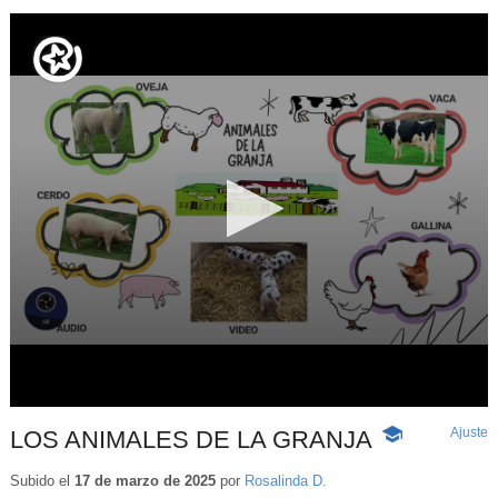
Ajuste
d
LOS ANIMALES DE LA GRANJA
-
p
Contenido
educativo
Subido el
17 de marzo de 2025
por
Rosalinda D.