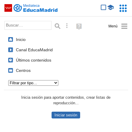
Mediateca de EducaMadrid
Saltar navegación
Servic
Educa
Palabra o frase:
Búsqueda avanzada
Ayuda
(en
ventana
Inicio
nueva)
Canal EducaMadrid
Últimos contenidos
Centros
Tipo de contenido:
Inicia sesión para aportar contenidos, crear listas de
reproducción...
Iniciar sesión