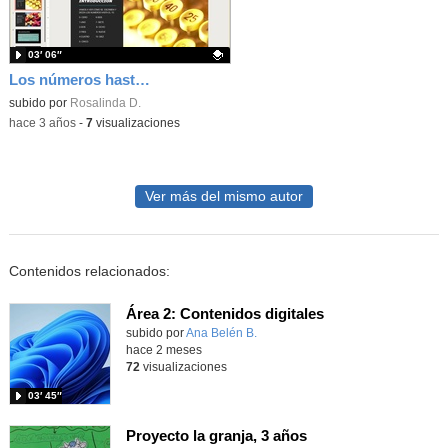
03′ 06″
Los números hasta el 10 con adultos
Contenido educativo.
subido por
Rosalinda D.
-
hace 3 años
-
7
visualizaciones
Ver más del mismo autor
Contenidos relacionados:
Área 2: Contenidos digitales
Contenido educativo.
subido por
Ana Belén B.
-
hace 2 meses
72
visualizaciones
03′ 45″
Proyecto la granja, 3 años