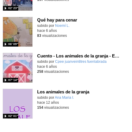
02′ 23″
Qué hay para cenar
subido por
Noemí L.
-
hace 6 años
83
visualizaciones
06′ 09″
Cuento - Los animales de la granja - Educación Infantil
subido por
Cpee juanveintitres fuenlabrada
-
hace 6 años
258
visualizaciones
07′ 14″
Los animales de la granja
subido por
Ana Maria I.
-
hace 12 años
154
visualizaciones
02′ 01″