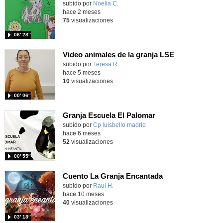
Contenido educativo.
subido por
Noelia C.
-
hace 2 meses
75
visualizaciones
06′ 28″
Video animales de la granja LSE
Contenido educativo.
subido por
Teresa R.
-
hace 5 meses
10
visualizaciones
00′ 06″
Granja Escuela El Palomar
Contenido educativo.
subido por
Cp luisbello madrid
-
hace 6 meses
52
visualizaciones
00′ 55″
Cuento La Granja Encantada
Contenido educativo.
subido por
Raul H.
-
hace 10 meses
40
visualizaciones
03′ 18″