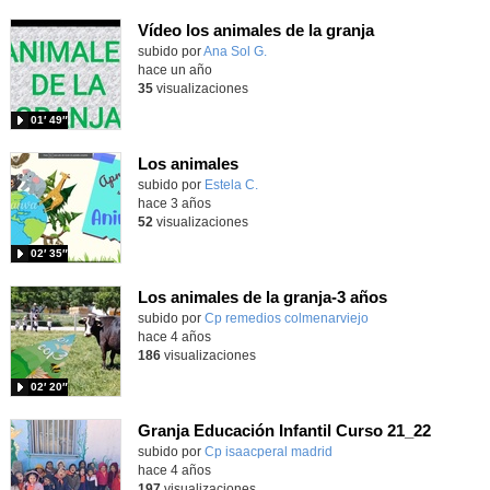
Vídeo los animales de la granja
Contenido educativo.
subido por
Ana Sol G.
-
hace un año
35
visualizaciones
01′ 49″
Los animales
Contenido educativo.
subido por
Estela C.
-
hace 3 años
52
visualizaciones
02′ 35″
Los animales de la granja-3 años
Contenido educativo.
subido por
Cp remedios colmenarviejo
-
hace 4 años
186
visualizaciones
02′ 20″
Granja Educación Infantil Curso 21_22
Contenido educativo.
subido por
Cp isaacperal madrid
-
hace 4 años
197
visualizaciones