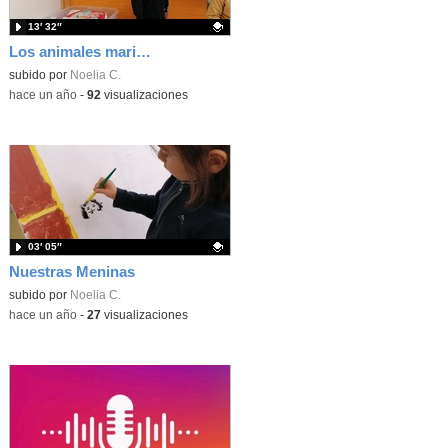
13′ 32″
Los animales marinos
Contenido educativo.
subido por
Noelia C.
-
hace un año
-
92
visualizaciones
03′ 05″
Nuestras Meninas
Contenido educativo.
subido por
Noelia C.
-
hace un año
-
27
visualizaciones