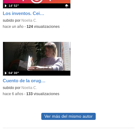
14′ 52″
Los inventos. Ceip Francisco de Quevedo, 5 años B
Contenido educativo.
subido por
Noelia C.
-
hace un año
-
124
visualizaciones
04′ 30″
Cuento de la oruga glotona
subido por
Noelia C.
-
hace 6 años
-
133
visualizaciones
Ver más del mismo autor