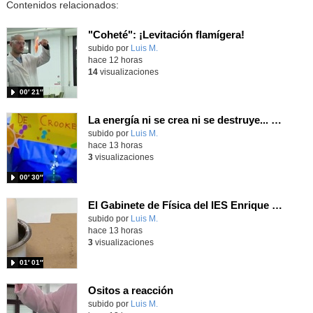
Contenidos relacionados:
"Coheté": ¡Levitación flamígera!
Contenido educativo.
subido por
Luis M.
-
hace 12 horas
14
visualizaciones
00′ 21″
La energía ni se crea ni se destruye... ¡se experimenta! El Tierno en la Feria Madrid es Ciencia 2026
Contenido educativo.
subido por
Luis M.
-
hace 13 horas
3
visualizaciones
00′ 30″
El Gabinete de Física del IES Enrique Tierno Galván de Parla (Curso 25-26)
Contenido educativo.
subido por
Luis M.
-
hace 13 horas
3
visualizaciones
01′ 01″
Ositos a reacción
Contenido educativo.
subido por
Luis M.
-