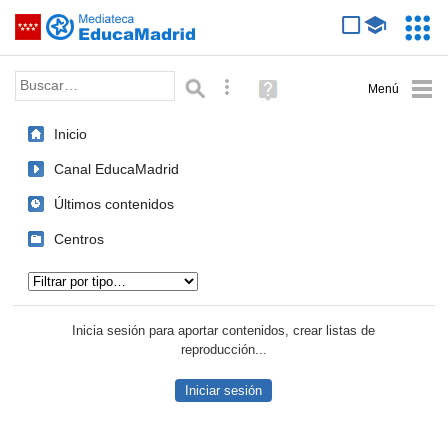
Mediateca de EducaMadrid
Saltar navegación
Servic
Educa
Palabra o frase:
Búsqueda avanzada
Ayuda
(en
ventana
Inicio
nueva)
Canal EducaMadrid
Últimos contenidos
Centros
Tipo de contenido:
Inicia sesión para aportar contenidos, crear listas de
reproducción...
Iniciar sesión