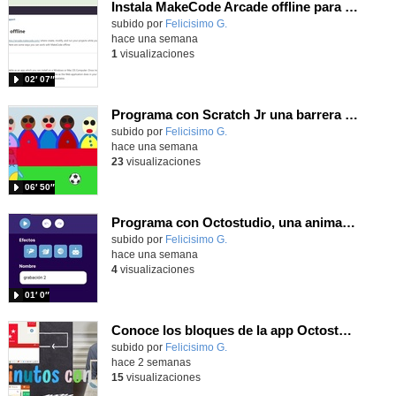
Instala MakeCode Arcade offline para programar grandes juegos sin necesidad de Internet
Contenido educativo.
subido por
Felicisimo G.
-
hace una semana
1
visualizaciones
02′ 07″
Programa con Scratch Jr una barrera que se desplaza para dar sensación de movimiento
Contenido educativo.
subido por
Felicisimo G.
-
hace una semana
23
visualizaciones
06′ 50″
Programa con Octostudio, una animación utilizando la cámara para una foto y audio y texto para comunicar.
Contenido educativo.
subido por
Felicisimo G.
-
hace una semana
4
visualizaciones
01′ 0″
Conoce los bloques de la app Octostudio, gratuito, offline y para tu tablet y móvil - Contenido educativo
Contenido educativo.
subido por
Felicisimo G.
-
hace 2 semanas
15
visualizaciones