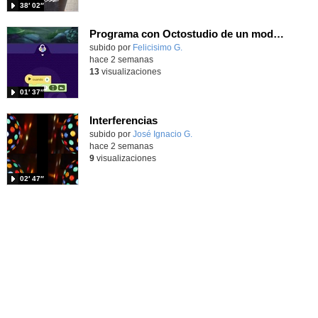
38′ 02″
Programa con Octostudio de un modo sencillo, offline y gratuito
Contenido educativo.
subido por
Felicisimo G.
-
hace 2 semanas
13
visualizaciones
01′ 37″
Interferencias
Contenido educativo.
subido por
José Ignacio G.
-
hace 2 semanas
9
visualizaciones
02′ 47″