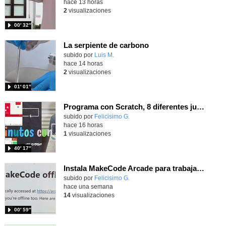
hace 13 horas
2
visualizaciones
00′ 32″
La serpiente de carbono
Contenido educativo.
subido por
Luis M.
-
hace 14 horas
2
visualizaciones
01′ 01″
Programa con Scratch, 8 diferentes juegos para vivir la emoción de los partidos de España en el mundial 2026
Contenido educativo.
subido por
Felicisimo G.
-
hace 16 horas
1
visualizaciones
40′ 17″
Instala MakeCode Arcade para trabajar offline en tu tablet, ordenador, Chromebook
Contenido educativo.
subido por
Felicisimo G.
-
hace una semana
14
visualizaciones
00′ 59″