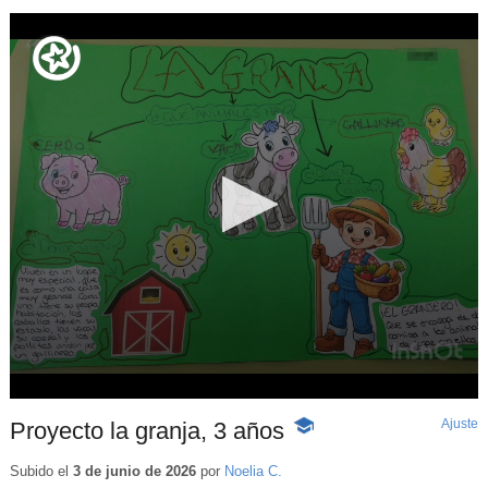
Ajuste
d
Proyecto la granja, 3 años
-
p
Contenido
educativo
Subido el
3 de junio de 2026
por
Noelia C.