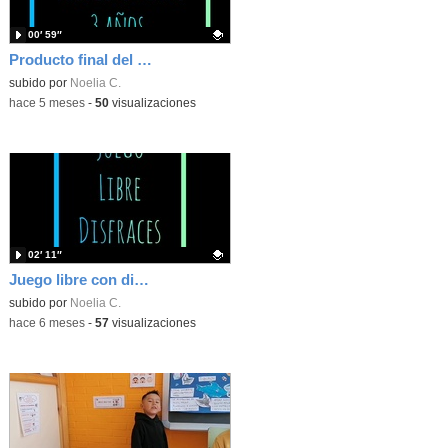
00′ 59″
Producto final del proyecto "La cara" 3 años. Ceip Francisco de Quevedo
Contenido educativo.
subido por
Noelia C.
-
hace 5 meses
-
50
visualizaciones
02′ 11″
Juego libre con disfraces
Contenido educativo.
subido por
Noelia C.
-
hace 6 meses
-
57
visualizaciones