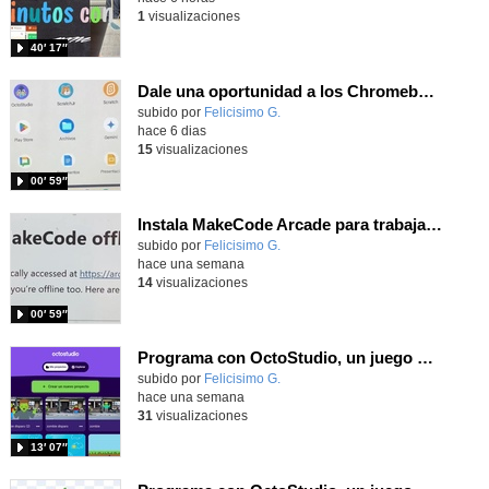
1
visualizaciones
40′ 17″
Dale una oportunidad a los Chromebooks y utiliza un proyector para realizar talleres si no tienes pantallas táctiles
Contenido educativo.
subido por
Felicisimo G.
-
hace 6 dias
15
visualizaciones
00′ 59″
Instala MakeCode Arcade para trabajar offline en tu tablet, ordenador, Chromebook
Contenido educativo.
subido por
Felicisimo G.
-
hace una semana
14
visualizaciones
00′ 59″
Programa con OctoStudio, un juego de disparos contra Zombies con un cargador basado en el House of the dead
Contenido educativo.
subido por
Felicisimo G.
-
hace una semana
31
visualizaciones
13′ 07″