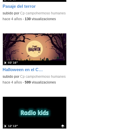
Pasaje del terror
subido por
Cp campohermoso humanes
-
hace 4 años
-
130
visualizaciones
03′ 16″
Halloween en el CEIP Campohermoso
subido por
Cp campohermoso humanes
-
hace 4 años
-
599
visualizaciones
12′ 13″