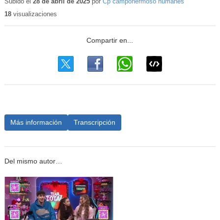
Subido el
28 de abril de 2025
por
Cp campohermoso humanes
18
visualizaciones
Más información
Transcripción
Del mismo autor…