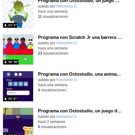
Programa con OctoStudio, un juego homenajeando al House of the dead con Zombies
Contenido educativo.
subido por
Felicisimo G.
-
hace una semana
11
visualizaciones
01′ 0″
Programa con Scratch Jr una barrera que se desplaza para dar sensación de movimiento
Contenido educativo.
subido por
Felicisimo G.
-
hace una semana
23
visualizaciones
06′ 50″
Programa con Octostudio, una animación utilizando la cámara para una foto y audio y texto para comunicar.
Contenido educativo.
subido por
Felicisimo G.
-
hace una semana
4
visualizaciones
01′ 0″
Programa con Octostudio, un juego de Educación Víal cruzando un paso de cebra.
Contenido educativo.
subido por
Felicisimo G.
-
hace 2 semanas
5
visualizaciones