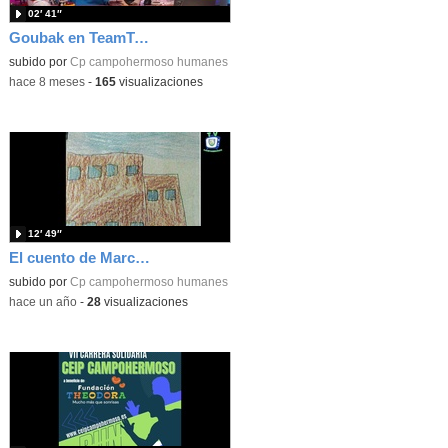
02′ 41″
Goubak en TeamTotal de Clan
subido por
Cp campohermoso humanes
-
hace 8 meses
-
165
visualizaciones
12′ 49″
El cuento de Marcos y su amigo Oliver.
subido por
Cp campohermoso humanes
-
hace un año
-
28
visualizaciones