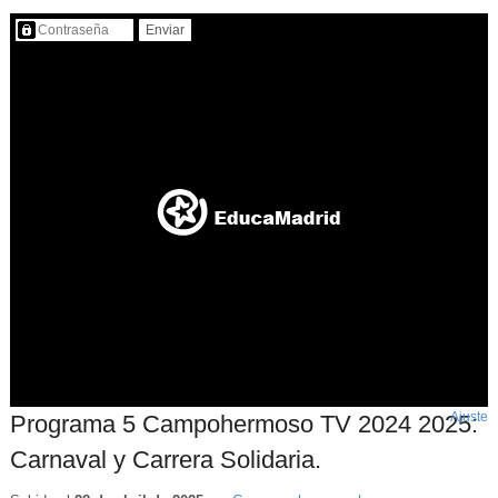
Contenido protegido…
Ajuste
d
Programa 5 Campohermoso TV 2024 2025:
p
Carnaval y Carrera Solidaria.