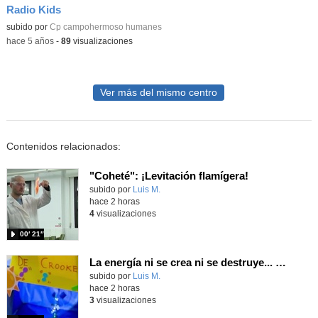
Radio Kids
Contenido educativo.
subido por
Cp campohermoso humanes
-
hace 5 años
-
89
visualizaciones
Ver más del mismo centro
Contenidos relacionados:
"Coheté": ¡Levitación flamígera!
Contenido educativo.
subido por
Luis M.
-
hace 2 horas
4
visualizaciones
00′ 21″
La energía ni se crea ni se destruye... ¡se experimenta! El Tierno en la Feria Madrid es Ciencia 2026
Contenido educativo.
subido por
Luis M.
-
hace 2 horas
3
visualizaciones