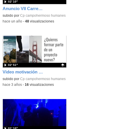
02′ 10″
Anuncio VII Carrera Solidaria CEIP Campohermoso
subido por
Cp campohermoso humanes
-
hace un año
-
48
visualizaciones
02′ 51″
Video motivación proyecto audiovisual CEIP Campohermoso
Contenido educativo.
subido por
Cp campohermoso humanes
-
hace 3 años
-
16
visualizaciones
01′ 10″