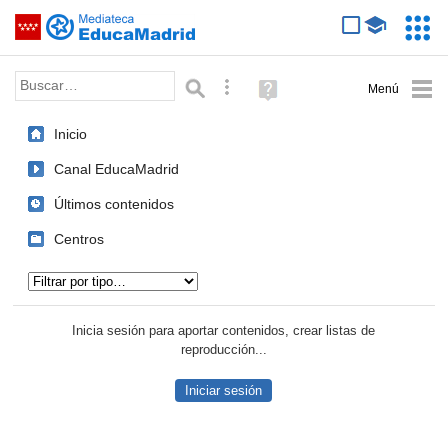
Mediateca de EducaMadrid
Saltar navegación
Servic
Educa
Palabra o frase:
Búsqueda avanzada
Ayuda
(en
ventana
Inicio
nueva)
Canal EducaMadrid
Últimos contenidos
Centros
Tipo de contenido:
Inicia sesión para aportar contenidos, crear listas de
reproducción...
Iniciar sesión