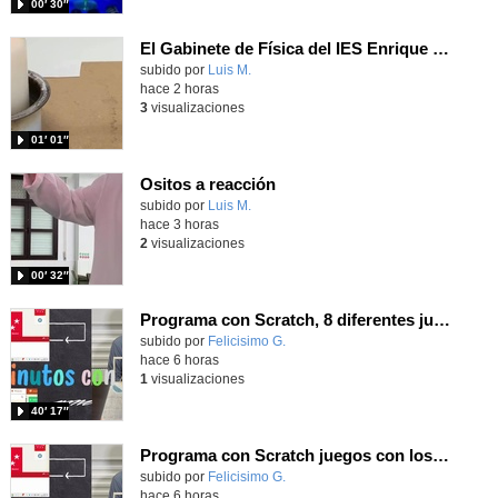
00′ 30″
El Gabinete de Física del IES Enrique Tierno Galván de Parla (Curso 25-26)
Contenido educativo.
subido por
Luis M.
-
hace 2 horas
3
visualizaciones
01′ 01″
Ositos a reacción
Contenido educativo.
subido por
Luis M.
-
hace 3 horas
2
visualizaciones
00′ 32″
Programa con Scratch, 8 diferentes juegos para vivir la emoción de los partidos de España en el mundial 2026
Contenido educativo.
subido por
Felicisimo G.
-
hace 6 horas
1
visualizaciones
40′ 17″
Programa con Scratch juegos con los partidos del mundial 2026 ganados por España
Contenido educativo.
subido por
Felicisimo G.
-
hace 6 horas