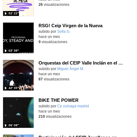
26
visualizaciones
02′ 22″
RSG! Ceip Virgen de la Nueva
Contenido educativo.
subido por
Sofia G.
-
hace un mes
9
visualizaciones
02′ 39″
Orquestas del CEIP Valle Inclán en el IES Ramiro de Maeztu
Contenido educativo.
subido por
Miguel Ángel M.
-
hace un mes
87
visualizaciones
42′ 35″
BIKE THE POWER
Contenido educativo.
subido por
Cp zuloaga madrid
-
hace un mes
210
visualizaciones
06′ 08″