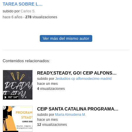
TAREA SOBRE LA AUDICIÓN DE MAYO
subido por
Carlos S.
-
hace 6 años
-
278
visualizaciones
Ver más del mismo autor
Contenidos relacionados:
READY,STEADY, GO! CEIP ALFONSO X EL SABIO
Contenido educativo.
subido por
Jestudios cp alfonsodecimo madrid
-
hace un mes
4
visualizaciones
02′ 14″
CEIP SANTA CATALINA PROGRAMA READY, STEADY, GO! 2025-26
Contenido educativo.
subido por
Maria Almudena M.
-
hace un mes
12
visualizaciones