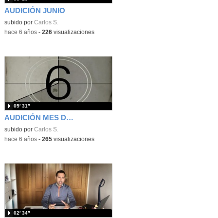
AUDICIÓN JUNIO
subido por
Carlos S.
-
hace 6 años
-
226
visualizaciones
05′ 31″
AUDICIÓN MES DE MAYO
subido por
Carlos S.
-
hace 6 años
-
265
visualizaciones
02′ 34″