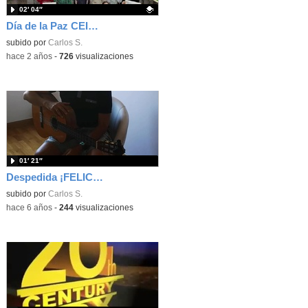
02′ 04″
Día de la Paz CEIP CLAUDIO VÁZQUEZ
Contenido educativo.
subido por
Carlos S.
-
hace 2 años
-
726
visualizaciones
01′ 21″
Despedida ¡FELICES VACACIONES!
subido por
Carlos S.
-
hace 6 años
-
244
visualizaciones