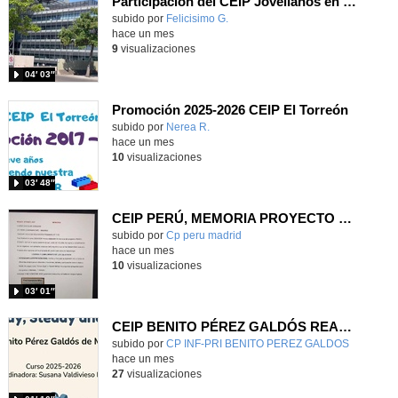
Participación del CEIP Jovellanos en el festival RetoTech en junio de 2026
Contenido educativo.
subido por
Felicisimo G.
-
hace un mes
9
visualizaciones
04′ 03″
Promoción 2025-2026 CEIP El Torreón
subido por
Nerea R.
-
hace un mes
10
visualizaciones
03′ 48″
CEIP PERÚ, MEMORIA PROYECTO READY, STEADY, GO 25/26
Contenido educativo.
subido por
Cp peru madrid
-
hace un mes
10
visualizaciones
03′ 01″
CEIP BENITO PÉREZ GALDÓS READY, STEADY & GO
Contenido educativo.
subido por
CP INF-PRI BENITO PEREZ GALDOS
-
hace un mes
27
visualizaciones