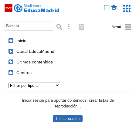
Mediateca de EducaMadrid
Saltar navegación
Servic
Educa
Palabra o frase:
Búsqueda avanzada
Ayuda
(en
ventana
Inicio
nueva)
Canal EducaMadrid
Últimos contenidos
Centros
Tipo de contenido:
Inicia sesión para aportar contenidos, crear listas de
reproducción...
Iniciar sesión