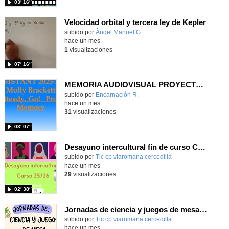
03′ 16″
Velocidad orbital y tercera ley de Kepler
Contenido educativo.
subido por
Àngel Manuel G.
-
hace un mes
1
visualizaciones
07′ 16″
MEMORIA AUDIOVISUAL PROYECTO READY, STEADY, GO CEIP LA LATINA
Contenido educativo.
subido por
Encarnación R.
-
hace un mes
31
visualizaciones
03′ 07″
Desayuno intercultural fin de curso CEIP Vía Romana 25/26
subido por
Tic cp viaromana cercedilla
-
hace un mes
29
visualizaciones
02′ 38″
Jornadas de ciencia y juegos de mesa CEIP Vía Romana 25/26
subido por
Tic cp viaromana cercedilla
-
hace un mes