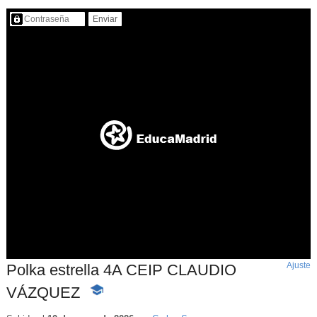
Contenido protegido…
Ajuste
d
Polka estrella 4A CEIP CLAUDIO
p
VÁZQUEZ
-
Contenido