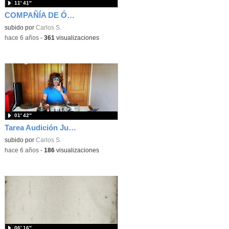
11′ 41″
COMPAÑÍA DE ÓPERA "THE FANTASY´S FLOWERS"
subido por
Carlos S.
-
hace 6 años
-
361
visualizaciones
01′ 42″
Tarea Audición Junio (Improvisando)
subido por
Carlos S.
-
hace 6 años
-
186
visualizaciones
06′ 16″