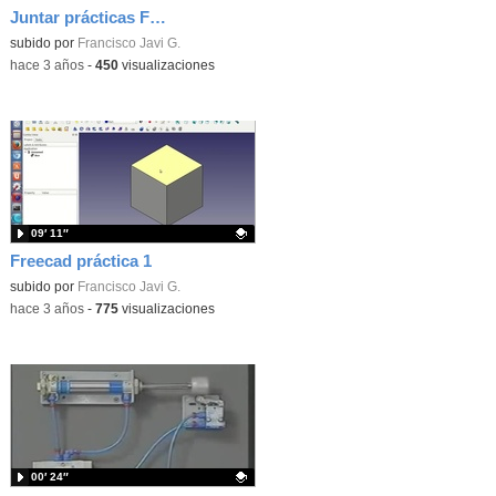
Juntar prácticas Freecad y poner nombre
Contenido educativo.
subido por
Francisco Javi G.
-
hace 3 años
-
450
visualizaciones
09′ 11″
Freecad práctica 1
Contenido educativo.
subido por
Francisco Javi G.
-
hace 3 años
-
775
visualizaciones
00′ 24″