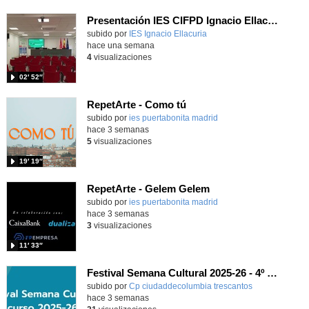
Presentación IES CIFPD Ignacio Ellacuría
Contenido educativo.
subido por
IES Ignacio Ellacuria
-
hace una semana
4
visualizaciones
02′ 52″
RepetArte - Como tú
subido por
ies puertabonita madrid
-
hace 3 semanas
5
visualizaciones
19′ 19″
RepetArte - Gelem Gelem
subido por
ies puertabonita madrid
-
hace 3 semanas
3
visualizaciones
11′ 33″
Festival Semana Cultural 2025-26 - 4º de Primaria
subido por
Cp ciudaddecolumbia trescantos
-
hace 3 semanas