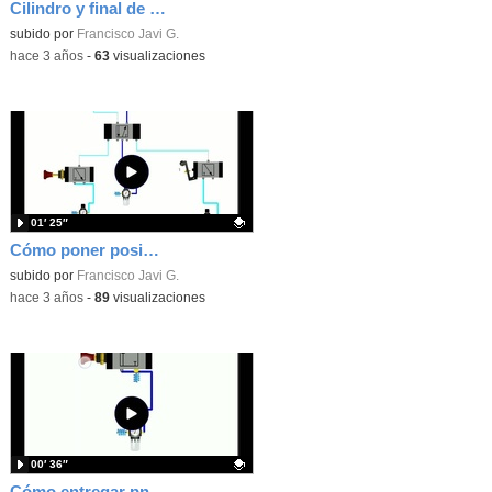
Cilindro y final de carrera
Contenido educativo.
subido por
Francisco Javi G.
-
hace 3 años
-
63
visualizaciones
01′ 25″
Cómo poner posiciones en el cilindro para activar un válvula con rodillo
Contenido educativo.
subido por
Francisco Javi G.
-
hace 3 años
-
89
visualizaciones
00′ 36″
Cómo entregar pneumatic developer