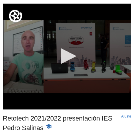
Ajuste
d
Retotech 2021/2022 presentación IES
p
Pedro Salinas
-
Contenido