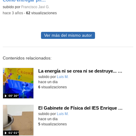
Contenido educativo.
subido por
Francisco Javi G.
-
hace 3 años
-
62
visualizaciones
Ver más del mismo autor
Contenidos relacionados:
La energía ni se crea ni se destruye... ¡se experimenta! El Tierno en la Feria Madrid es Ciencia 2026
Contenido educativo.
subido por
Luis M.
-
hace un dia
6
visualizaciones
00′ 30″
El Gabinete de Física del IES Enrique Tierno Galván de Parla (Curso 25-26)
Contenido educativo.
subido por
Luis M.
-
hace un dia
5
visualizaciones
01′ 01″