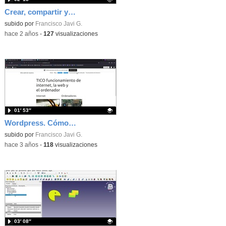
Crear, compartir y descargar archivos en Cloud Educamadrid
Contenido educativo.
subido por
Francisco Javi G.
-
hace 2 años
-
127
visualizaciones
01′ 53″
Wordpress. Cómo editar el menú de navegación del sitio
Contenido educativo.
subido por
Francisco Javi G.
-
hace 3 años
-
118
visualizaciones
03′ 08″