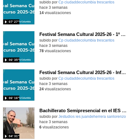
subido por
Cp ciudaddecolumbia trescantos
-
hace 3 semanas
14
visualizaciones
07′ 27″
Festival Semana Cultural 2025-26 - 1º Primaria
subido por
Cp ciudaddecolumbia trescantos
-
hace 3 semanas
78
visualizaciones
06′ 35″
Festival Semana Cultural 2025-26 - Infantil
subido por
Cp ciudaddecolumbia trescantos
-
hace 3 semanas
24
visualizaciones
06′ 16″
Bachillerato Semipresencial en el IES Juan de Herrera
subido por
Jestudios ies juandeherrera sanlorenzo
-
hace 3 semanas
6
visualizaciones
04′ 31″