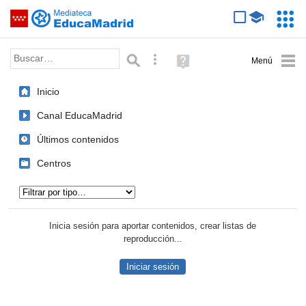
Mediateca de EducaMadrid
Saltar navegación
Servic
Educa
Palabra o frase:
Búsqueda avanzada
Ayuda
(en
ventana
Inicio
nueva)
Canal EducaMadrid
Últimos contenidos
Centros
Tipo de contenido:
Inicia sesión para aportar contenidos, crear listas de
reproducción...
Iniciar sesión