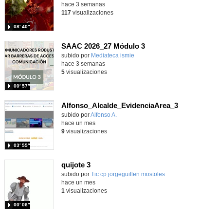
hace 3 semanas
117
visualizaciones
08′ 40″
SAAC 2026_27 Módulo 3
subido por
Mediateca ismie
-
hace 3 semanas
5
visualizaciones
00′ 57″
Alfonso_Alcalde_EvidenciaArea_3
Contenido educativo.
subido por
Alfonso A.
-
hace un mes
9
visualizaciones
03′ 55″
quijote 3
subido por
Tic cp jorgeguillen mostoles
-
hace un mes
1
visualizaciones
00′ 06″