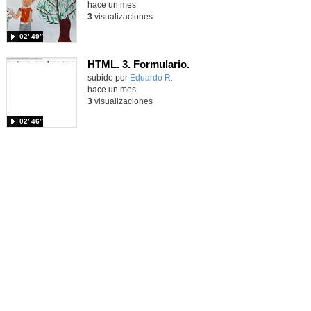
hace un mes
3
visualizaciones
02′ 49″
HTML. 3. Formulario.
Contenido educativo.
subido por
Eduardo R.
-
hace un mes
3
visualizaciones
02′ 46″