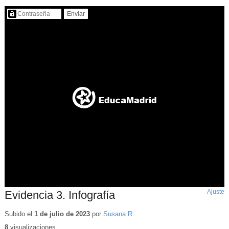
Contenido protegido…
Ajuste
d
Evidencia 3. Infografía
p
Subido el
1 de julio de 2023
por
Susana R.
8
visualizaciones