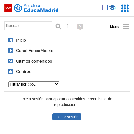
Mediateca de EducaMadrid
Saltar navegación
Servic
Educa
Palabra o frase:
Búsqueda avanzada
Ayuda
(en
ventana
Inicio
nueva)
Canal EducaMadrid
Últimos contenidos
Centros
Tipo de contenido:
Inicia sesión para aportar contenidos, crear listas de
reproducción...
Iniciar sesión