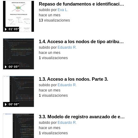
Repaso de fundamentos e identificación de ángulos
Contenido educativo.
subido por
Eva L.
-
hace un mes
13
visualizaciones
01′ 05″
1.4. Acceso a los nodos de tipo atributo. Parte 3.
Contenido educativo.
subido por
Eduardo R.
-
hace un mes
1
visualizaciones
00′ 05″
1.3. Acceso a los nodos. Parte 3.
Contenido educativo.
subido por
Eduardo R.
-
hace un mes
1
visualizaciones
00′ 08″
3.3. Modelo de registro avanzado de eventos según W3C 3.
Contenido educativo.
subido por
Eduardo R.
-
hace un mes
1
visualizaciones