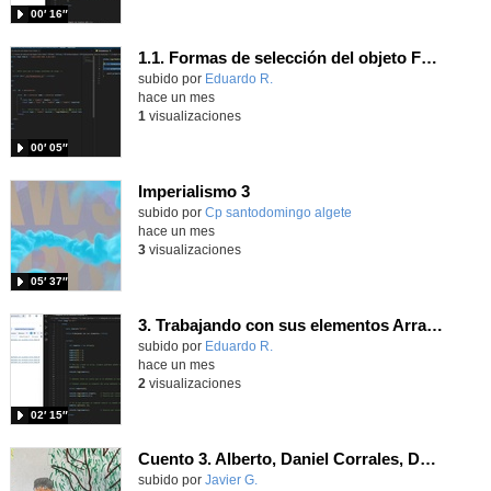
00′ 16″
1.1. Formas de selección del objeto Form 3
Contenido educativo.
subido por
Eduardo R.
-
hace un mes
1
visualizaciones
00′ 05″
Imperialismo 3
Contenido educativo.
subido por
Cp santodomingo algete
-
hace un mes
3
visualizaciones
05′ 37″
3. Trabajando con sus elementos Array JavaScripts
Contenido educativo.
subido por
Eduardo R.
-
hace un mes
2
visualizaciones
02′ 15″
Cuento 3. Alberto, Daniel Corrales, Daniel Valdés, Luca y Aldric.
Contenido educativo.
subido por
Javier G.
-