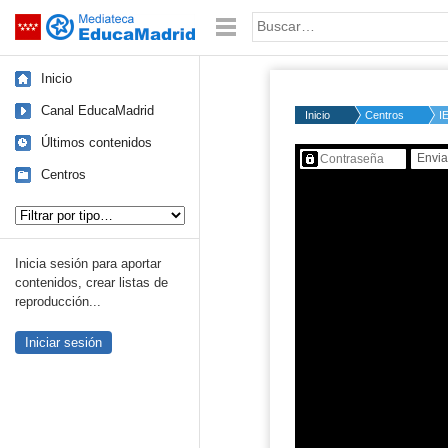
Mediateca de EducaMadrid
Saltar navegación
Palabra o frase:
Inicio
Canal EducaMadrid
Inicio
Centros
I
Últimos contenidos
Contenido protegido…
Centros
Tipo de contenido:
Inicia sesión para aportar
contenidos, crear listas de
reproducción...
Iniciar sesión