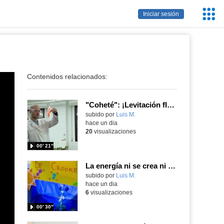
Servic
Iniciar sesión
Educa
Contenidos relacionados:
"Coheté": ¡Levitación flamígera!
Contenido educativo.
subido por
Luis M.
-
hace un dia
20
visualizaciones
00′ 21″
La energía ni se crea ni se destruye... ¡se experimenta! El Tierno en la Feria Madrid es Ciencia 2026
Contenido educativo.
subido por
Luis M.
-
hace un dia
6
visualizaciones
00′ 30″