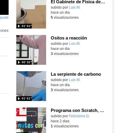
El Gabinete de Física del IES Enrique Tierno Galván de Parla (Curso 25-26)
Contenido educativo.
subido por
Luis M.
-
hace un dia
Ajuste
de
5
visualizaciones
pantalla
tenido
01′ 01″
cativo
iones
Ositos a reacción
Contenido educativo.
subido por
Luis M.
-
hace un dia
3
visualizaciones
00′ 32″
La serpiente de carbono
Contenido educativo.
subido por
Luis M.
-
hace un dia
3
visualizaciones
01′ 01″
Programa con Scratch, 8 diferentes juegos para vivir la emoción de los partidos de España en el mundial 2026
Contenido educativo.
subido por
Felicisimo G.
-
hace 2 dias
1
visualizaciones