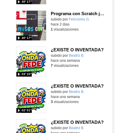
40′ 17″
Programa con Scratch juegos con los partidos del mundial 2026 ganados por España
- Contenido educativo
Contenido educativo.
subido por
Felicisimo G.
-
hace 2 dias
1
visualizaciones
40′ 17″
¿EXISTE O INVENTADA?
Contenido educativo.
subido por
Beatriz B.
-
hace una semana
7
visualizaciones
03′ 10″
¿EXISTE O INVENTADA?
Contenido educativo.
subido por
Beatriz B.
-
hace una semana
3
visualizaciones
02′ 01″
¿EXISTE O INVENTADA?
Contenido educativo.
subido por
Beatriz B.
-
hace una semana