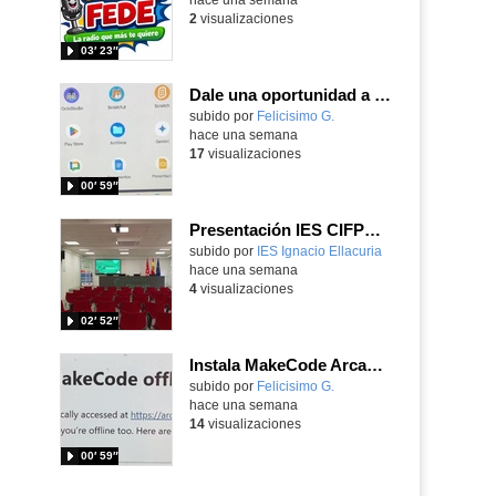
2
visualizaciones
03′ 23″
Dale una oportunidad a los Chromebooks y utiliza un proyector para realizar talleres si no tienes pantallas táctiles
Contenido educativo.
subido por
Felicisimo G.
-
hace una semana
17
visualizaciones
00′ 59″
Presentación IES CIFPD Ignacio Ellacuría
Contenido educativo.
subido por
IES Ignacio Ellacuria
-
hace una semana
4
visualizaciones
02′ 52″
Instala MakeCode Arcade para trabajar offline en tu tablet, ordenador, Chromebook
Contenido educativo.
subido por
Felicisimo G.
-
hace una semana
14
visualizaciones
00′ 59″