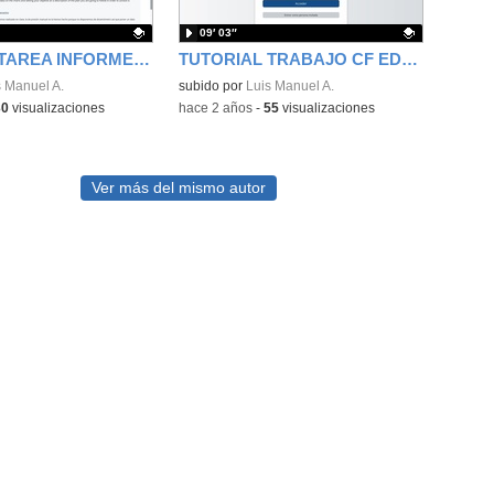
09′ 03″
TUTORIAL TAREA INFORME CONDICIÓN FÍSICA CON DRIVE U OFFICE 365
TUTORIAL TRABAJO CF EDUCACIÓN FÍSICA
ativo.
s Manuel A.
Contenido educativo.
subido por
Luis Manuel A.
30
visualizaciones
-
hace 2 años
-
55
visualizaciones
Ver más del mismo autor