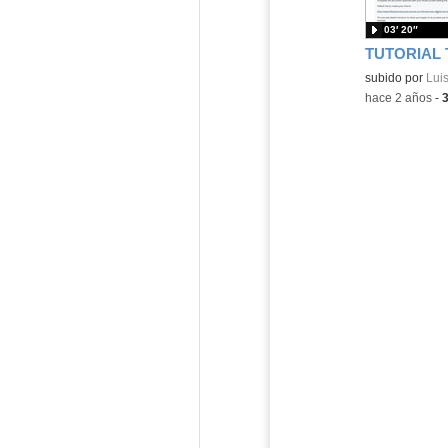
03′ 20″
Contenido educ
subido por
Lui
-
hace 2 años
-