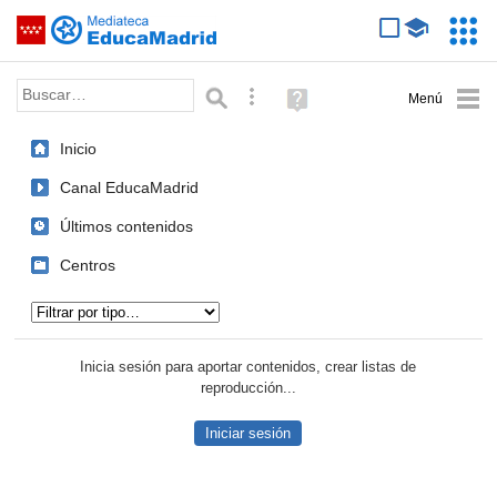
Mediateca de EducaMadrid
Saltar navegación
Servic
Educa
Palabra o frase:
Búsqueda avanzada
Ayuda
(en
ventana
Inicio
nueva)
Canal EducaMadrid
Últimos contenidos
Centros
Tipo de contenido:
Inicia sesión para aportar contenidos, crear listas de
reproducción...
Iniciar sesión