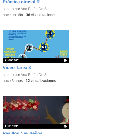
Práctica girasol Retotech
Contenido educativo.
subido por
Ana Belén De S.
-
hace un año
-
36
visualizaciones
00′ 26″
Vídeo Tarea 3
Contenido educativo.
subido por
Ana Belén De S.
-
hace 3 años
-
12
visualizaciones
01′ 33″
Pasillos Navideños