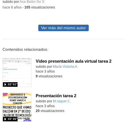
subido por
Ana Belén De S.
-
hace 6 años
-
105
visualizaciones
Ver más del mismo autor
Contenidos relacionados:
Video presentación aula virtual tarea 2
Contenido educativo.
subido por
María Victoria A.
-
hace 3 años
9
visualizaciones
02′ 01″
Presentación tarea 2
Contenido educativo.
subido por
M.raquel C.
-
hace 3 años
20
visualizaciones
02′ 26″