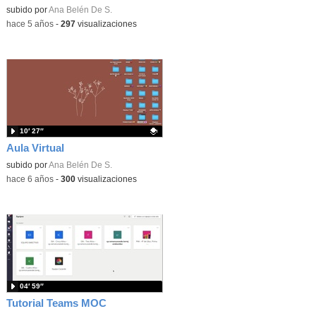
Contenido educativo.
subido por
Ana Belén De S.
-
hace 5 años
-
297
visualizaciones
10′ 27″
Aula Virtual
Contenido educativo.
subido por
Ana Belén De S.
-
hace 6 años
-
300
visualizaciones
04′ 59″
Tutorial Teams MOC