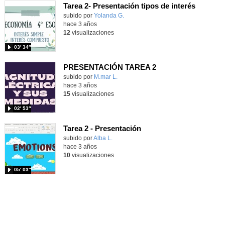
Tarea 2- Presentación tipos de interés
Contenido educativo.
subido por
Yolanda G.
-
hace 3 años
12
visualizaciones
03′ 34″
PRESENTACIÓN TAREA 2
Contenido educativo.
subido por
M.mar L.
-
hace 3 años
15
visualizaciones
02′ 53″
Tarea 2 - Presentación
Contenido educativo.
subido por
Alba L.
-
hace 3 años
10
visualizaciones
05′ 03″