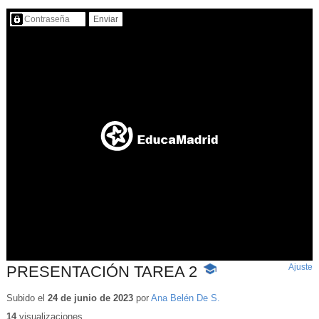
Contenido protegido…
Ajuste
d
PRESENTACIÓN TAREA 2
-
p
Contenido
educativo
Subido el
24 de junio de 2023
por
Ana Belén De S.
14
visualizaciones