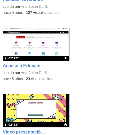
Contenido educativo.
subido por
Ana Belén De S.
-
hace 5 años
-
127
visualizaciones
02′ 15″
Acceso a Educamadrid
Contenido educativo.
subido por
Ana Belén De S.
-
hace 5 años
-
23
visualizaciones
02′ 21″
Video presentación CEIP Ramón Carande