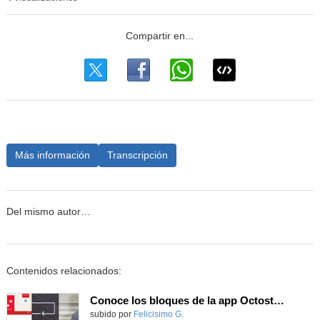
Más información
Transcripción
Del mismo autor…
Contenidos relacionados:
Conoce los bloques de la app Octostudio, gratuito, offline y para tu tablet y móvil - Contenido educativo
Contenido educativo.
subido por
Felicisimo G.
-