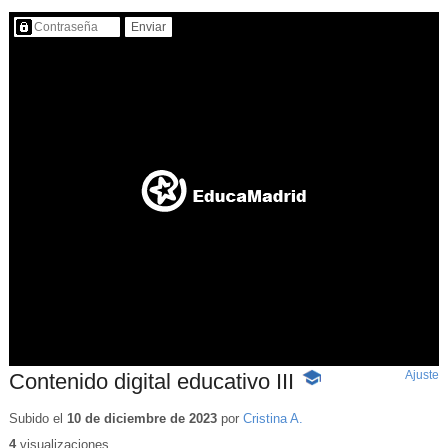
Contenido protegido…
Ajuste
d
Contenido digital educativo III
-
p
Contenido
educativo
Subido el
10 de diciembre de 2023
por
Cristina A.
4
visualizaciones