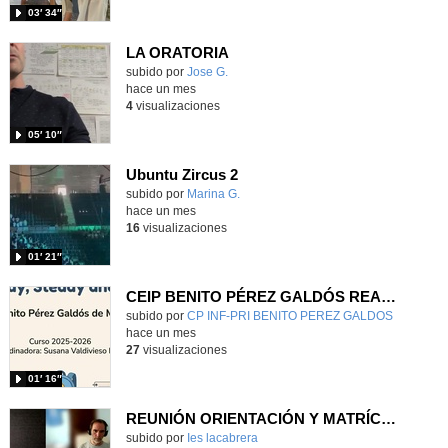
03′ 34″
LA ORATORIA
Contenido educativo.
subido por
Jose G.
-
hace un mes
4
visualizaciones
05′ 10″
Ubuntu Zircus 2
- Contenido educativo
Contenido educativo.
subido por
Marina G.
-
hace un mes
16
visualizaciones
01′ 21″
CEIP BENITO PÉREZ GALDÓS READY, STEADY & GO
Contenido educativo.
subido por
CP INF-PRI BENITO PEREZ GALDOS
-
hace un mes
27
visualizaciones
01′ 16″
REUNIÓN ORIENTACIÓN Y MATRÍCULA para alumnado de 6º a 1º ESO
Contenido educativo.
subido por
Ies lacabrera
-