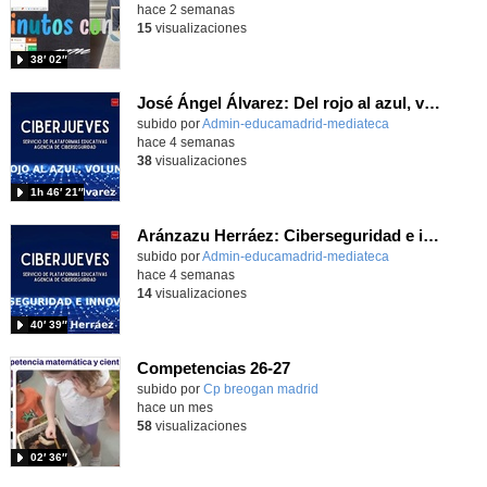
hace 2 semanas
15
visualizaciones
38′ 02″
José Ángel Álvarez: Del rojo al azul, volumen III
subido por
Admin-educamadrid-mediateca
-
hace 4 semanas
38
visualizaciones
1h 46′ 21″
Aránzazu Herráez: Ciberseguridad e innovación: Protegiendo y transformando la vida digital
subido por
Admin-educamadrid-mediateca
-
hace 4 semanas
14
visualizaciones
40′ 39″
Competencias 26-27
- Contenido educativo
Contenido educativo.
subido por
Cp breogan madrid
-
hace un mes
58
visualizaciones
02′ 36″