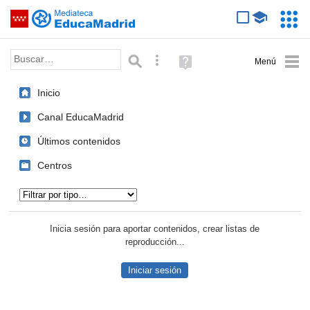
Mediateca de EducaMadrid
Saltar navegación
Servic
Educa
Palabra o frase:
Búsqueda avanzada
Ayuda
(en
ventana
Inicio
nueva)
Canal EducaMadrid
Últimos contenidos
Centros
Tipo de contenido:
Inicia sesión para aportar contenidos, crear listas de
reproducción...
Iniciar sesión