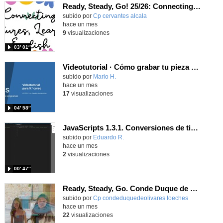
Ready, Steady, Go! 25/26: Connecting Cultures, Learning English
Contenido educativo.
subido por
Cp cervantes alcala
-
hace un mes
9
visualizaciones
03′ 01″
Videotutorial · Cómo grabar tu pieza sonora · Radio Jarales
Contenido educativo.
subido por
Mario H.
-
hace un mes
17
visualizaciones
04′ 58″
JavaScripts 1.3.1. Conversiones de tipos de datos. Parte III.
Contenido educativo.
subido por
Eduardo R.
-
hace un mes
2
visualizaciones
00′ 47″
Ready, Steady, Go. Conde Duque de Olivares
Contenido educativo.
subido por
Cp condeduquedeolivares loeches
-
hace un mes
22
visualizaciones