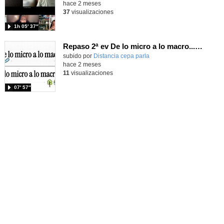
hace 2 meses
37
visualizaciones
1h 05′ 37″
Repaso 2ª ev De lo micro a lo macro...Célula, Cuerpo humano y Ecología
Contenido educativo.
subido por
Distancia cepa parla
-
hace 2 meses
11
visualizaciones
07′ 57″