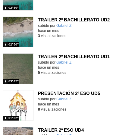
02′ 50″
TRAILER 2º BACHILLERATO UD2
Contenido educativo.
subido por
Gabriel Z.
-
hace un mes
3
visualizaciones
02′ 50″
TRAILER 2º BACHILLERATO UD1
Contenido educativo.
subido por
Gabriel Z.
-
hace un mes
5
visualizaciones
03′ 42″
PRESENTACIÓN 2º ESO UD5
Contenido educativo.
subido por
Gabriel Z.
-
hace un mes
8
visualizaciones
01′ 52″
TRAILER 2º ESO UD4