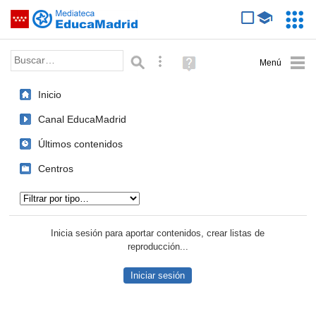
Mediateca de EducaMadrid
Saltar navegación
Servic
Educa
Palabra o frase:
Búsqueda avanzada
Ayuda
(en
ventana
Inicio
nueva)
Canal EducaMadrid
Últimos contenidos
Centros
Tipo de contenido:
Inicia sesión para aportar contenidos, crear listas de
reproducción...
Iniciar sesión