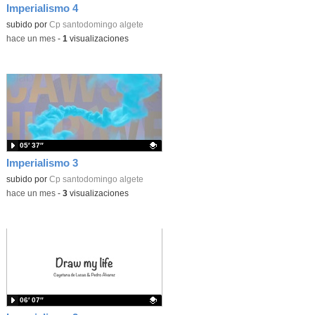
Imperialismo 4
Contenido educativo.
subido por
Cp santodomingo algete
-
hace un mes
-
1
visualizaciones
05′ 37″
Imperialismo 3
Contenido educativo.
subido por
Cp santodomingo algete
-
hace un mes
-
3
visualizaciones
06′ 07″