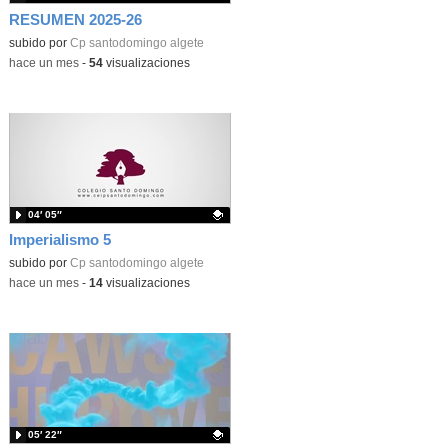
RESUMEN 2025-26
subido por
Cp santodomingo algete
-
hace un mes
-
54
visualizaciones
04′ 05″
Imperialismo 5
Contenido educativo.
subido por
Cp santodomingo algete
-
hace un mes
-
14
visualizaciones
05′ 22″