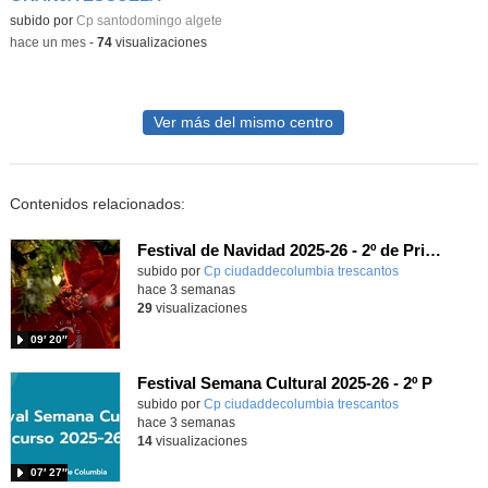
subido por
Cp santodomingo algete
-
hace un mes
-
74
visualizaciones
Ver más del mismo centro
Contenidos relacionados:
Festival de Navidad 2025-26 - 2º de Primaria
subido por
Cp ciudaddecolumbia trescantos
-
hace 3 semanas
29
visualizaciones
09′ 20″
Festival Semana Cultural 2025-26 - 2º P
subido por
Cp ciudaddecolumbia trescantos
-
hace 3 semanas
14
visualizaciones
07′ 27″