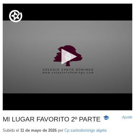
Ajuste
d
MI LUGAR FAVORITO 2º PARTE
-
p
Contenido
educativo
Subido el
11 de mayo de 2026
por
Cp santodomingo algete