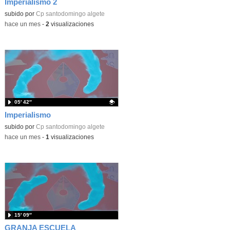
Imperialismo 2
Contenido educativo.
subido por
Cp santodomingo algete
-
hace un mes
-
2
visualizaciones
05′ 42″
Imperialismo
Contenido educativo.
subido por
Cp santodomingo algete
-
hace un mes
-
1
visualizaciones
15′ 09″
GRANJA ESCUELA