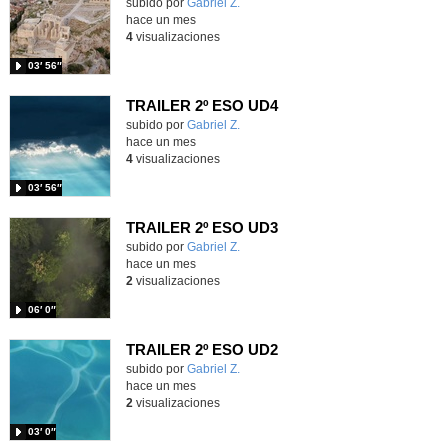
Contenido educativo.
subido por
Gabriel Z.
-
hace un mes
4
visualizaciones
03′ 56″
TRAILER 2º ESO UD4
Contenido educativo.
subido por
Gabriel Z.
-
hace un mes
4
visualizaciones
03′ 56″
TRAILER 2º ESO UD3
Contenido educativo.
subido por
Gabriel Z.
-
hace un mes
2
visualizaciones
06′ 0″
TRAILER 2º ESO UD2
Contenido educativo.
subido por
Gabriel Z.
-
hace un mes
2
visualizaciones
03′ 0″