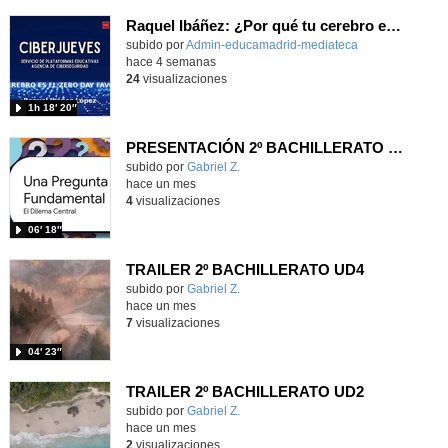
Raquel Ibáñez: ¿Por qué tu cerebro es el Zero-Day favorito de la IA
subido por
Admin-educamadrid-mediateca
-
hace 4 semanas
24
visualizaciones
1h 18′ 20″
PRESENTACIÓN 2º BACHILLERATO UD3
Contenido educativo.
subido por
Gabriel Z.
-
hace un mes
4
visualizaciones
06′ 18″
TRAILER 2º BACHILLERATO UD4
Contenido educativo.
subido por
Gabriel Z.
-
hace un mes
7
visualizaciones
04′ 23″
TRAILER 2º BACHILLERATO UD2
Contenido educativo.
subido por
Gabriel Z.
-
hace un mes
2
visualizaciones