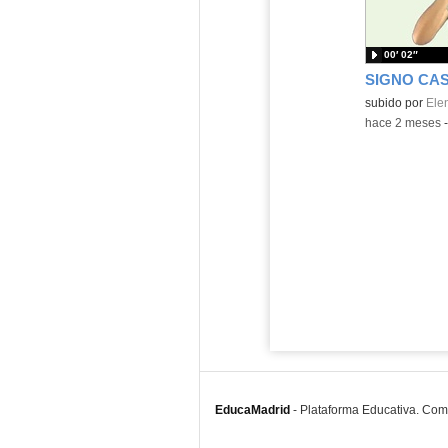
00′ 02″
SIGNO CA
Contenido educ
subido por
Ele
-
hace 2 meses
EducaMadrid
-
Plataforma Educativa. Co