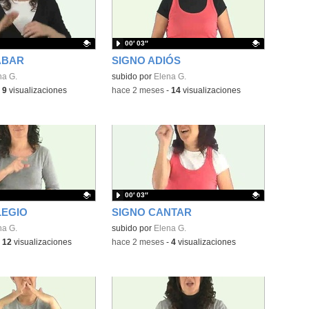
00′ 03″
ABAR
SIGNO ADIÓS
ativo.
na G.
Contenido educativo.
subido por
Elena G.
-
9
visualizaciones
-
hace 2 meses
-
14
visualizaciones
00′ 03″
LEGIO
SIGNO CANTAR
ativo.
na G.
Contenido educativo.
subido por
Elena G.
-
12
visualizaciones
-
hace 2 meses
-
4
visualizaciones