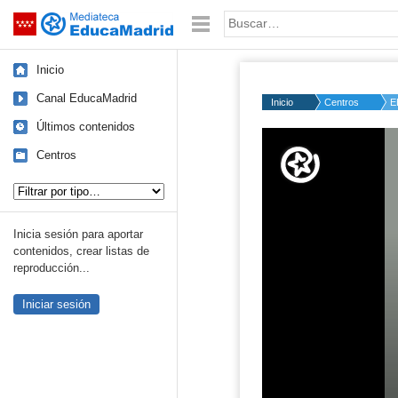
Mediateca de EducaMadrid
Saltar navegación
Palabra o frase:
Inicio
Canal EducaMadrid
Inicio
Centros
E
Últimos contenidos
Volume
50%
Centros
Tipo de contenido:
Inicia sesión para aportar
contenidos, crear listas de
reproducción...
Iniciar sesión