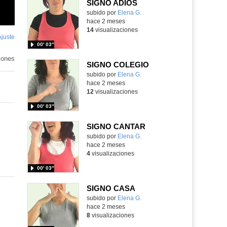
SIGNO ADIÓS
Contenido educativo.
subido por
Elena G.
-
hace 2 meses
14
visualizaciones
Ajuste
de
00′ 03″
pantalla
iones
SIGNO COLEGIO
Contenido educativo.
subido por
Elena G.
-
hace 2 meses
12
visualizaciones
00′ 03″
SIGNO CANTAR
Contenido educativo.
subido por
Elena G.
-
hace 2 meses
4
visualizaciones
00′ 03″
SIGNO CASA
Contenido educativo.
subido por
Elena G.
-
hace 2 meses
8
visualizaciones