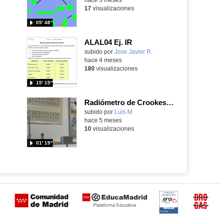
17
visualizaciones
05′ 48″
ALAL04 Ej. IR
Contenido educativo.
subido por
Jose Javier R.
-
hace 4 meses
180
visualizaciones
15′ 15″
Radiómetro de Crookes bajo el efecto de luz UV, VIS e IR
Contenido educativo.
subido por
Luis M.
-
hace 5 meses
10
visualizaciones
01′ 19″
Certificación
Buzón