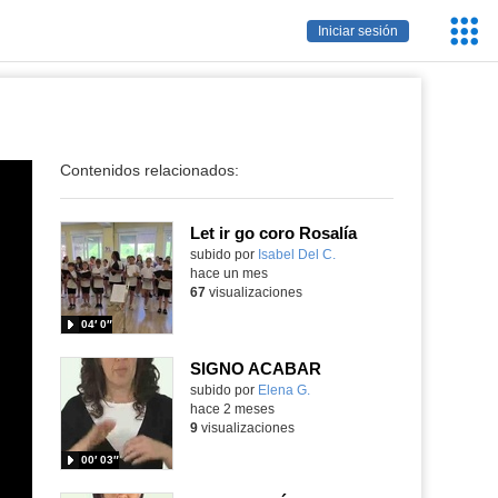
Servic
Iniciar sesión
Educa
Contenidos relacionados:
Let ir go coro Rosalía
Contenido educativo.
subido por
Isabel Del C.
-
hace un mes
67
visualizaciones
04′ 0″
SIGNO ACABAR
Contenido educativo.
subido por
Elena G.
-
hace 2 meses
9
visualizaciones
00′ 03″