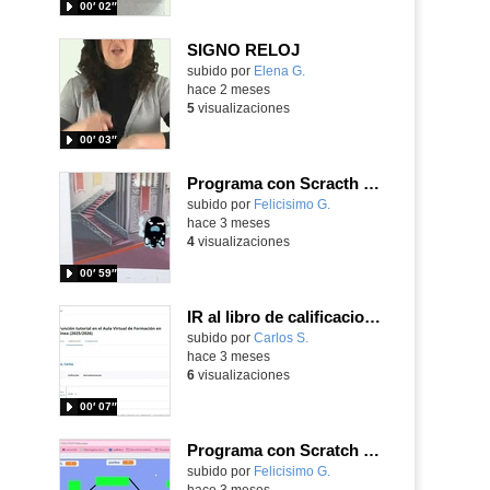
00′ 02″
SIGNO RELOJ
Contenido educativo.
subido por
Elena G.
-
hace 2 meses
5
visualizaciones
00′ 03″
Programa con Scracth usando la posición en x, un hechizo contra los dementores.
Contenido educativo.
subido por
Felicisimo G.
-
hace 3 meses
4
visualizaciones
00′ 59″
IR al libro de calificaciones
subido por
Carlos S.
-
hace 3 meses
6
visualizaciones
00′ 07″
Programa con Scratch un juego de niveles.
Contenido educativo.
subido por
Felicisimo G.
-
hace 3 meses