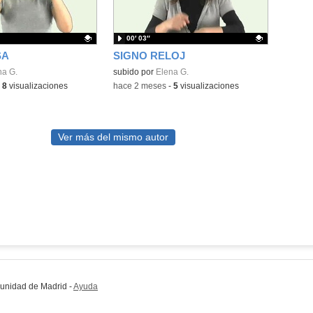
00′ 03″
SA
SIGNO RELOJ
ativo.
na G.
Contenido educativo.
subido por
Elena G.
-
8
visualizaciones
-
hace 2 meses
-
5
visualizaciones
Ver más del mismo autor
munidad de Madrid
-
Ayuda
(en ventana nueva)