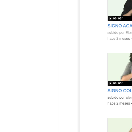
00′ 03″
SIGNO AC
Contenido educ
subido por
Ele
-
hace 2 meses
00′ 03″
SIGNO CO
Contenido educ
subido por
Ele
-
hace 2 meses