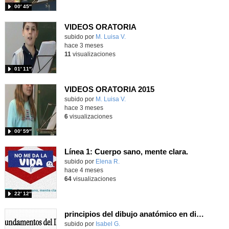
00′ 45″
VIDEOS ORATORIA
Contenido educativo.
subido por
M. Luisa V.
-
hace 3 meses
11
visualizaciones
01′ 11″
VIDEOS ORATORIA 2015
Contenido educativo.
subido por
M. Luisa V.
-
hace 3 meses
6
visualizaciones
00′ 59″
Línea 1: Cuerpo sano, mente clara.
Contenido educativo.
subido por
Elena R.
-
hace 4 meses
64
visualizaciones
22′ 12″
principios del dibujo anatómico en dibujo artístico de 1º de bachillerato de artes.
Contenido educativo.
subido por
Isabel G.
-