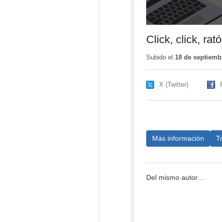
Click, click, rató
Subido el
18 de septiemb
X (Twitter)
Más información
T
Del mismo autor…