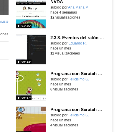
NVDA
subido por
Ana Maria M.
-
hace 4 semanas
12
visualizaciones
Ajuste
de
01′ 36″
pantalla
iones
2.3.3. Eventos del ratón en JavaScript.
Contenido educativo.
subido por
Eduardo R.
-
hace un mes
11
visualizaciones
00′ 14″
Programa con Scratch un juego de futbol para practicar el Tikitaka contra Uruguay
Contenido educativo.
subido por
Felicisimo G.
-
hace un mes
6
visualizaciones
00′ 57″
Programa con Scratch Jr usando el bloque de tiempo y de interacción entre personajes
Contenido educativo.
subido por
Felicisimo G.
-
hace un mes
4
visualizaciones