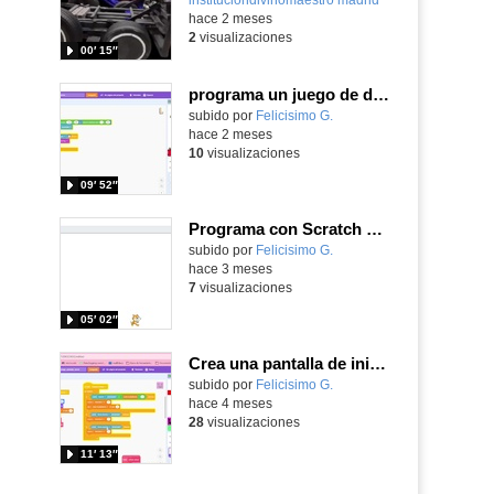
hace 2 meses
2
visualizaciones
00′ 15″
programa un juego de disparos con las letras de valores trabajando el ángulo.
Contenido educativo.
subido por
Felicisimo G.
-
hace 2 meses
10
visualizaciones
09′ 52″
Programa con Scratch una animación de persecución de un gato y protege al ratón con un encantamiento
Contenido educativo.
subido por
Felicisimo G.
-
hace 3 meses
7
visualizaciones
05′ 02″
Crea una pantalla de inicio con Scratch para empezar tus juegos dando instrucciones
Contenido educativo.
subido por
Felicisimo G.
-
hace 4 meses
28
visualizaciones
11′ 13″