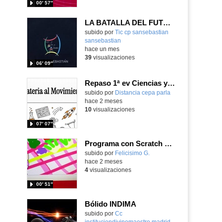
00′ 57″
LA BATALLA DEL FUTURO
Contenido educativo.
subido por
Tic cp sansebastian
sansebastian
-
hace un mes
39
visualizaciones
06′ 09″
Repaso 1ª ev Ciencias y Tecnología ESO nivel1
Contenido educativo.
subido por
Distancia cepa parla
-
hace 2 meses
10
visualizaciones
07′ 07″
Programa con Scratch Jr la cadena desde la granja al supermercado
Contenido educativo.
subido por
Felicisimo G.
-
hace 2 meses
4
visualizaciones
00′ 51″
Bólido INDIMA
Contenido educativo.
subido por
Cc
instituciondivinomaestro madrid
-