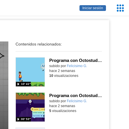
Servic
Iniciar sesión
Educa
Contenidos relacionados:
Programa con Octostudio, un juego de 4 personajes ganando la copa del mundo saltando y esquivando rivales.
Contenido educativo.
subido por
Felicisimo G.
-
hace 2 semanas
10
visualizaciones
10′ 41″
Programa con Octostudio, un juego moviendo la tablet para ganar con España, el mundial 2026
Contenido educativo.
subido por
Felicisimo G.
-
hace 2 semanas
5
visualizaciones
00′ 53″