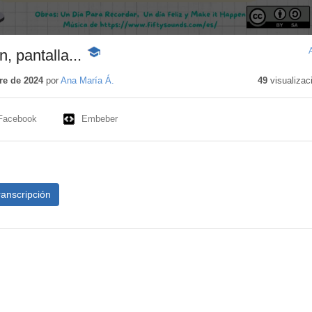
n, pantalla...
-
Contenido
educativo
re de 2024
por
Ana María Á.
49
visualizac
Facebook
Embeber
ranscripción