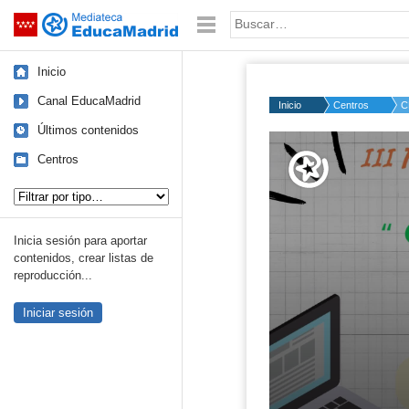
Mediateca de EducaMadrid
Saltar navegación
Palabra o frase:
Inicio
Canal EducaMadrid
Inicio
Centros
C
Últimos contenidos
Volume
50%
Centros
Tipo de contenido:
Inicia sesión para aportar
contenidos, crear listas de
reproducción...
Iniciar sesión