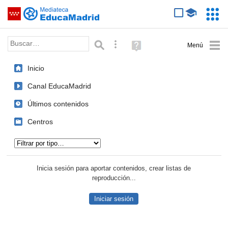
Mediateca de EducaMadrid
Saltar navegación
Servic
Educa
Palabra o frase:
Búsqueda avanzada
Ayuda
(en
ventana
Inicio
nueva)
Canal EducaMadrid
Últimos contenidos
Centros
Tipo de contenido:
Inicia sesión para aportar contenidos, crear listas de
reproducción...
Iniciar sesión