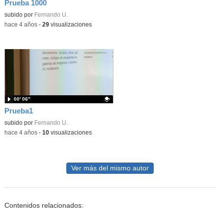
Prueba 1000
Contenido educativo.
subido por
Fernando U.
-
hace 4 años
-
29
visualizaciones
00′ 06″
Prueba1
Contenido educativo.
subido por
Fernando U.
-
hace 4 años
-
10
visualizaciones
Ver más del mismo autor
Contenidos relacionados: