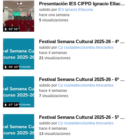
Presentación IES CIFPD Ignacio Ellacuría
Contenido educativo.
subido por
IES Ignacio Ellacuria
-
hace una semana
5
visualizaciones
02′ 52″
Festival Semana Cultural 2025-26 - 4º de Primaria
subido por
Cp ciudaddecolumbia trescantos
-
hace 4 semanas
21
visualizaciones
06′ 43″
Festival Semana Cultural 2025-26 - 6º de Primaria
subido por
Cp ciudaddecolumbia trescantos
-
hace 4 semanas
7
visualizaciones
07′ 18″
Festival Semana Cultural 2025-26 - 5º de Primaria
subido por
Cp ciudaddecolumbia trescantos
-
hace 4 semanas
13
visualizaciones