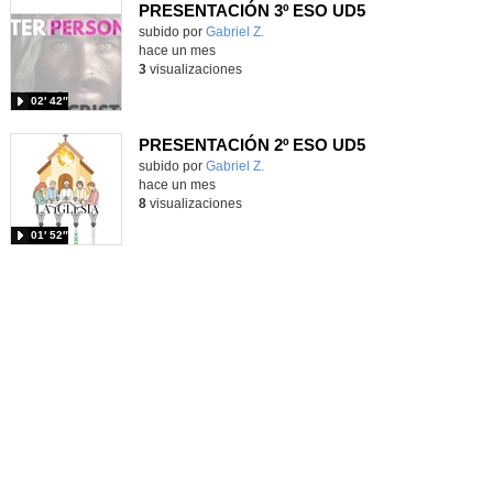
PRESENTACIÓN 3º ESO UD5
Contenido educativo.
subido por
Gabriel Z.
-
hace un mes
3
visualizaciones
02′ 42″
PRESENTACIÓN 2º ESO UD5
Contenido educativo.
subido por
Gabriel Z.
-
hace un mes
8
visualizaciones
01′ 52″