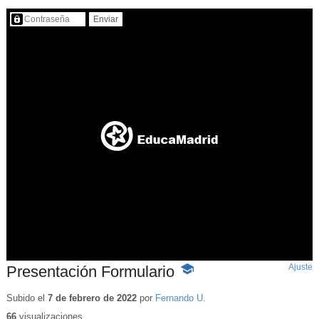
Contenido protegido…
Ajuste
d
Presentación Formulario
-
p
Contenido
educativo
Subido el
7 de febrero de 2022
por
Fernando U.
66
visualizaciones