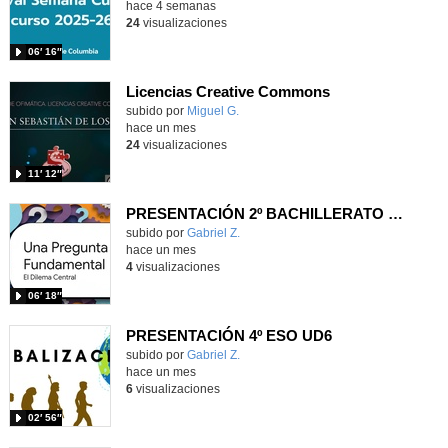
hace 4 semanas
24
visualizaciones
06′ 16″
Licencias Creative Commons
Contenido educativo.
subido por
Miguel G.
-
hace un mes
24
visualizaciones
11′ 12″
PRESENTACIÓN 2º BACHILLERATO UD3
Contenido educativo.
subido por
Gabriel Z.
-
hace un mes
4
visualizaciones
06′ 18″
PRESENTACIÓN 4º ESO UD6
Contenido educativo.
subido por
Gabriel Z.
-
hace un mes
6
visualizaciones
02′ 56″