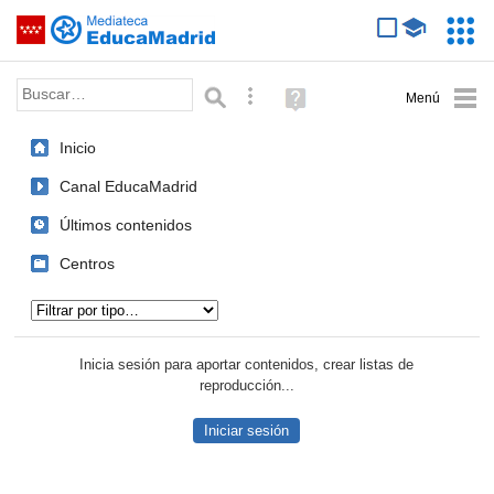
Mediateca de EducaMadrid
Saltar navegación
Servic
Educa
Palabra o frase:
Búsqueda avanzada
Ayuda
(en
ventana
Inicio
nueva)
Canal EducaMadrid
Últimos contenidos
Centros
Tipo de contenido:
Inicia sesión para aportar contenidos, crear listas de
reproducción...
Iniciar sesión