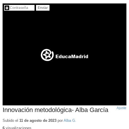
Contenido protegido…
Ajuste
d
Innovación metodológica- Alba García
p
Subido el
11 de agosto de 2023
por
Alba G.
6
visualizaciones