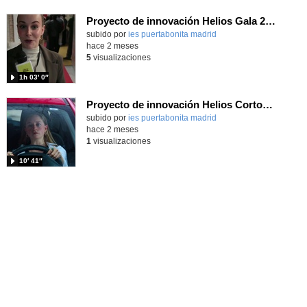
Proyecto de innovación Helios Gala 2026
Contenido educativo.
subido por
ies puertabonita madrid
-
hace 2 meses
5
visualizaciones
1h 03′ 0″
Proyecto de innovación Helios Cortometraje
Contenido educativo.
subido por
ies puertabonita madrid
-
hace 2 meses
1
visualizaciones
10′ 41″