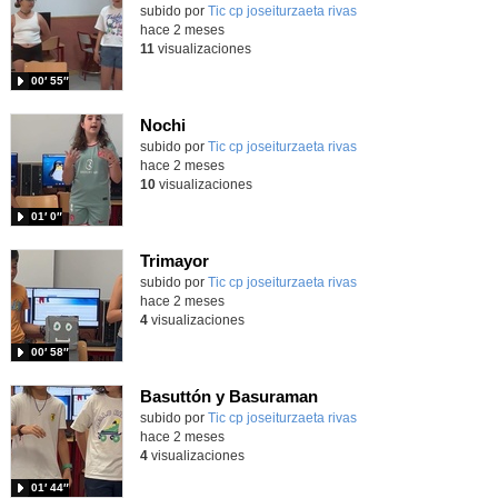
Contenido educativo.
subido por
Tic cp joseiturzaeta rivas
-
hace 2 meses
11
visualizaciones
00′ 55″
Nochi
Contenido educativo.
subido por
Tic cp joseiturzaeta rivas
-
hace 2 meses
10
visualizaciones
01′ 0″
Trimayor
Contenido educativo.
subido por
Tic cp joseiturzaeta rivas
-
hace 2 meses
4
visualizaciones
00′ 58″
Basuttón y Basuraman
Contenido educativo.
subido por
Tic cp joseiturzaeta rivas
-
hace 2 meses
4
visualizaciones
01′ 44″