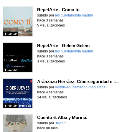
RepetArte - Como tú
subido por
ies puertabonita madrid
-
hace 3 semanas
5
visualizaciones
19′ 19″
RepetArte - Gelem Gelem
subido por
ies puertabonita madrid
-
hace 3 semanas
3
visualizaciones
11′ 33″
Aránzazu Herráez: Ciberseguridad e innovación: Protegiendo y transformando la vida digital
subido por
Admin-educamadrid-mediateca
-
hace 4 semanas
14
visualizaciones
40′ 39″
Cuento 6. Alba y Marina.
Contenido educativo.
subido por
Javier G.
-
hace un mes