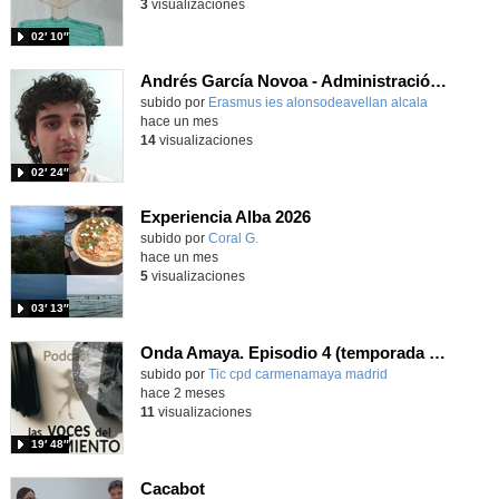
3
visualizaciones
02′ 10″
Andrés García Novoa - Administración y Finanzas - Zagreb - Croacia 2026
subido por
Erasmus ies alonsodeavellan alcala
-
hace un mes
14
visualizaciones
02′ 24″
Experiencia Alba 2026
subido por
Coral G.
-
hace un mes
5
visualizaciones
03′ 13″
Onda Amaya. Episodio 4 (temporada 2): "La Capitana"
Contenido educativo.
subido por
Tic cpd carmenamaya madrid
-
hace 2 meses
11
visualizaciones
19′ 48″
Cacabot