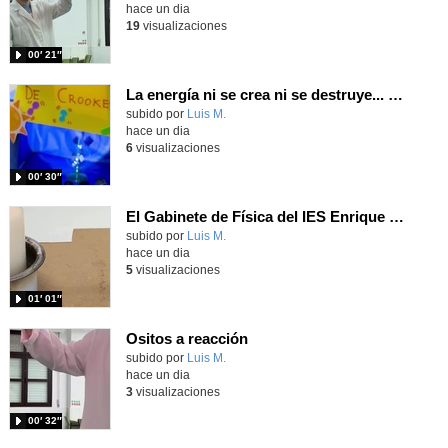
hace un dia
19
visualizaciones
00′ 21″
La energía ni se crea ni se destruye... ¡se experimenta! El Tierno en la Feria Madrid es Ciencia 2026
Contenido educativo.
subido por
Luis M.
-
hace un dia
6
visualizaciones
00′ 30″
El Gabinete de Física del IES Enrique Tierno Galván de Parla (Curso 25-26)
Contenido educativo.
subido por
Luis M.
-
hace un dia
5
visualizaciones
01′ 01″
Ositos a reacción
Contenido educativo.
subido por
Luis M.
-
hace un dia
3
visualizaciones
00′ 32″