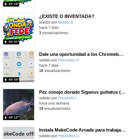
03′ 10″
¿EXISTE O INVENTADA?
Contenido educativo.
subido por
Beatriz B.
-
hace 7 dias
3
visualizaciones
02′ 01″
Dale una oportunidad a los Chromebooks y utiliza un proyector para realizar talleres si no tienes pantallas táctiles
Contenido educativo.
subido por
Felicisimo G.
-
hace 7 dias
16
visualizaciones
00′ 59″
Pez conejo dorado Siganus guttatus (Bloch, 1786)
Contenido educativo.
subido por
Fernando L.
-
hace una semana
18
visualizaciones
00′ 13″
Instala MakeCode Arcade para trabajar offline en tu tablet, ordenador, Chromebook
Contenido educativo.
subido por
Felicisimo G.
-