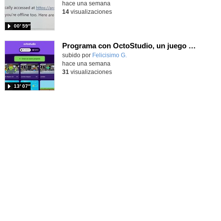
hace una semana
14
visualizaciones
00′ 59″
Programa con OctoStudio, un juego de disparos contra Zombies con un cargador basado en el House of the dead
Contenido educativo.
subido por
Felicisimo G.
-
hace una semana
31
visualizaciones
13′ 07″