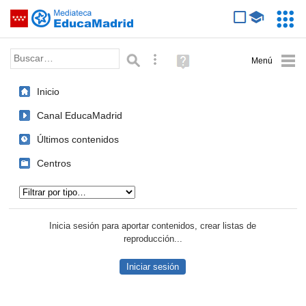
Mediateca de EducaMadrid
Saltar navegación
Servic
Educa
Palabra o frase:
Búsqueda avanzada
Ayuda
(en
ventana
Inicio
nueva)
Canal EducaMadrid
Últimos contenidos
Centros
Tipo de contenido:
Inicia sesión para aportar contenidos, crear listas de
reproducción...
Iniciar sesión