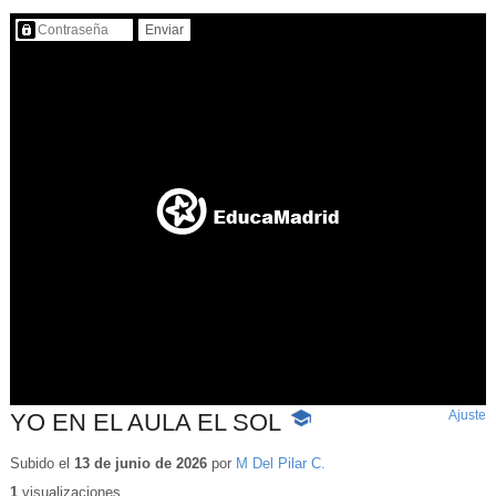
Contenido protegido…
Ajuste
d
YO EN EL AULA EL SOL
-
p
Contenido
educativo
Subido el
13 de junio de 2026
por
M Del Pilar C.
1
visualizaciones