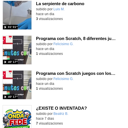
La serpiente de carbono
Contenido educativo.
subido por
Luis M.
-
hace un dia
3
visualizaciones
01′ 01″
Programa con Scratch, 8 diferentes juegos para vivir la emoción de los partidos de España en el mundial 2026
Contenido educativo.
subido por
Felicisimo G.
-
hace un dia
1
visualizaciones
40′ 17″
Programa con Scratch juegos con los partidos del mundial 2026 ganados por España
Contenido educativo.
subido por
Felicisimo G.
-
hace un dia
1
visualizaciones
40′ 17″
¿EXISTE O INVENTADA?
Contenido educativo.
subido por
Beatriz B.
-
hace 7 dias
7
visualizaciones