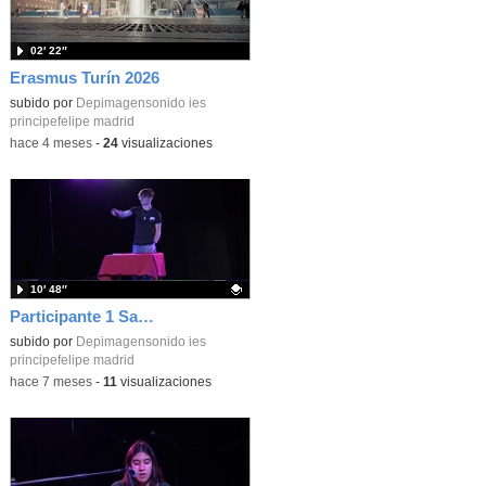
02′ 22″
Erasmus Turín 2026
subido por
Depimagensonido ies
principefelipe madrid
-
hace 4 meses
-
24
visualizaciones
10′ 48″
Participante 1 Samuel Panadero 3º ESO
Contenido educativo.
subido por
Depimagensonido ies
principefelipe madrid
-
hace 7 meses
-
11
visualizaciones