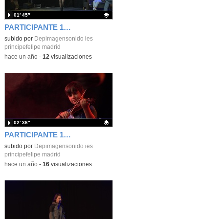
01′ 45″
PARTICIPANTE 17 KENAY GONZÁLEZ 1º ILUMIACIÓN
Contenido educativo.
subido por
Depimagensonido ies
principefelipe madrid
-
hace un año
-
12
visualizaciones
02′ 36″
PARTICIPANTE 16.- ÁLVARO CASERO
Contenido educativo.
subido por
Depimagensonido ies
principefelipe madrid
-
hace un año
-
16
visualizaciones