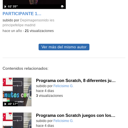
02′ 35″
PARTICIPANTE 15.- LEO MOLINA 1º ESO
Contenido educativo.
subido por
Depimagensonido ies
principefelipe madrid
-
hace un año
-
21
visualizaciones
Ver más del mismo autor
Contenidos relacionados:
Programa con Scratch, 8 diferentes juegos para vivir la emoción de los partidos de España en el mundial 2026
Contenido educativo.
subido por
Felicisimo G.
-
hace 4 dias
3
visualizaciones
40′ 17″
Programa con Scratch juegos con los partidos del mundial 2026 ganados por España
Contenido educativo.
subido por
Felicisimo G.
-
hace 4 dias