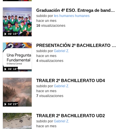
Graduación 4º ESO. Entrega de bandas 4ºB
subido por
Ies humanes humanes
-
hace un mes
16
visualizaciones
06′ 15″
PRESENTACIÓN 2º BACHILLERATO UD3
Contenido educativo.
subido por
Gabriel Z.
-
hace un mes
4
visualizaciones
06′ 18″
TRAILER 2º BACHILLERATO UD4
Contenido educativo.
subido por
Gabriel Z.
-
hace un mes
7
visualizaciones
04′ 23″
TRAILER 2º BACHILLERATO UD2
Contenido educativo.
subido por
Gabriel Z.
-
hace un mes