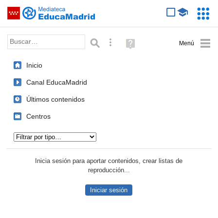
Mediateca de EducaMadrid
Saltar navegación
Servic
Educa
Palabra o frase:
Búsqueda avanzada
Ayuda
(en
ventana
Inicio
nueva)
Canal EducaMadrid
Últimos contenidos
Centros
Tipo de contenido:
Inicia sesión para aportar contenidos, crear listas de
reproducción...
Iniciar sesión