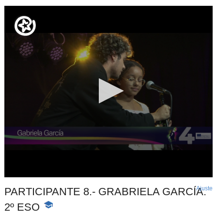
Ajuste
d
PARTICIPANTE 8.- GRABRIELA GARCÍA.
p
2º ESO
-
Contenido