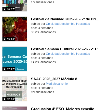
1
visualizaciones
40′ 17″
Festival de Navidad 2025-26 - 2º de Primaria
subido por
Cp ciudaddecolumbia trescantos
-
hace 4 semanas
30
visualizaciones
09′ 20″
Festival Semana Cultural 2025-26 - 2º P
subido por
Cp ciudaddecolumbia trescantos
-
hace 4 semanas
14
visualizaciones
07′ 27″
SAAC 2026_2027 Módulo 8
subido por
Mediateca ismie
-
hace 4 semanas
9
visualizaciones
02′ 36″
Graduación 4º ESO. Mejores expedientes