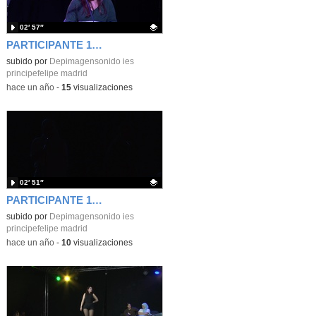
02′ 57″
PARTICIPANTE 12. LJEOMA MOLL PIANO
Contenido educativo.
subido por
Depimagensonido ies
principefelipe madrid
-
hace un año
-
15
visualizaciones
02′ 51″
PARTICIPANTE 18.-DHOA ZERRAD Y NEDA ESSABANDE
Contenido educativo.
subido por
Depimagensonido ies
principefelipe madrid
-
hace un año
-
10
visualizaciones