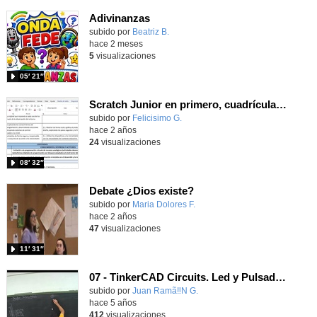
Adivinanzas
Contenido educativo.
subido por
Beatriz B.
-
hace 2 meses
5
visualizaciones
05′ 21″
Scratch Junior en primero, cuadrícula y fondo
Contenido educativo.
subido por
Felicisimo G.
-
hace 2 años
24
visualizaciones
08′ 32″
Debate ¿Dios existe?
Contenido educativo.
subido por
Maria Dolores F.
-
hace 2 años
47
visualizaciones
11′ 31″
07 - TinkerCAD Circuits. Led y Pulsador. Semaforo coches + peatones.
Contenido educativo.
subido por
Juan Ramã‼N G.
-
hace 5 años
412
visualizaciones