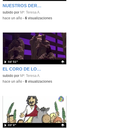
NUESTROS DERECHOS
Contenido educativo.
subido por
Mª. Teresa A.
-
hace un año
-
6
visualizaciones
04′ 51″
EL CORO DE LOS APÓSTOLES
Contenido educativo.
subido por
Mª. Teresa A.
-
hace un año
-
8
visualizaciones
03′ 0″