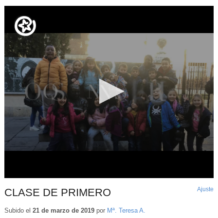
Ajuste
d
CLASE DE PRIMERO
p
Subido el
21 de marzo de 2019
por
Mª. Teresa A.