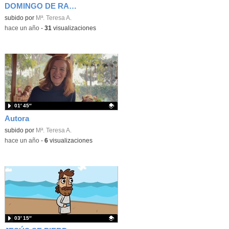
DOMINGO DE RAMOS
Contenido educativo.
subido por
Mª. Teresa A.
-
hace un año
-
31
visualizaciones
01′ 45″
Autora
Contenido educativo.
subido por
Mª. Teresa A.
-
hace un año
-
6
visualizaciones
03′ 15″