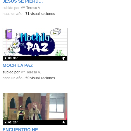
JESÚS SE PIERDE EN EL TEMPLO
Contenido educativo.
subido por
Mª. Teresa A.
-
hace un año
-
71
visualizaciones
03′ 35″
MOCHILA PAZ
Contenido educativo.
subido por
Mª. Teresa A.
-
hace un año
-
59
visualizaciones
02′ 20″
ENCUENTRO HERODES Y LOS MAGOS 2024