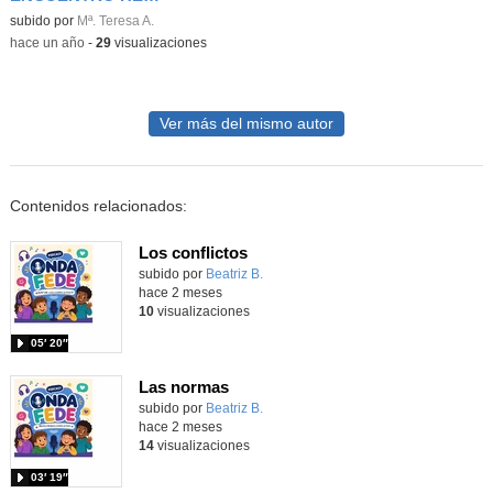
Contenido educativo.
subido por
Mª. Teresa A.
-
hace un año
-
29
visualizaciones
Ver más del mismo autor
Contenidos relacionados:
Los conflictos
Contenido educativo.
subido por
Beatriz B.
-
hace 2 meses
10
visualizaciones
05′ 20″
Las normas
Contenido educativo.
subido por
Beatriz B.
-
hace 2 meses
14
visualizaciones
03′ 19″