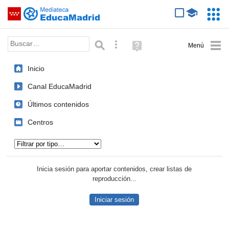
Mediateca de EducaMadrid
Saltar navegación
Servic
Educa
Palabra o frase:
Búsqueda avanzada
Ayuda
(en
ventana
Inicio
nueva)
Canal EducaMadrid
Últimos contenidos
Centros
Tipo de contenido:
Inicia sesión para aportar contenidos, crear listas de
reproducción...
Iniciar sesión