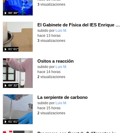
3
visualizaciones
00′ 30″
El Gabinete de Física del IES Enrique Tierno Galván de Parla (Curso 25-26)
Contenido educativo.
subido por
Luis M.
-
hace 13 horas
3
visualizaciones
01′ 01″
Ositos a reacción
Contenido educativo.
subido por
Luis M.
-
hace 14 horas
2
visualizaciones
00′ 32″
La serpiente de carbono
Contenido educativo.
subido por
Luis M.
-
hace 15 horas
2
visualizaciones
01′ 01″