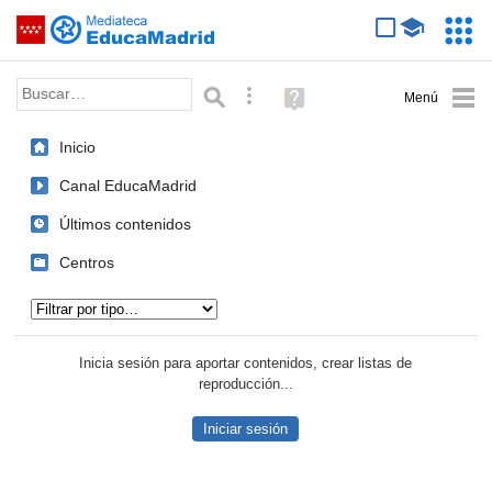
Mediateca de EducaMadrid
Saltar navegación
Servic
Educa
Palabra o frase:
Búsqueda avanzada
Ayuda
(en
ventana
Inicio
nueva)
Canal EducaMadrid
Últimos contenidos
Centros
Tipo de contenido:
Inicia sesión para aportar contenidos, crear listas de
reproducción...
Iniciar sesión