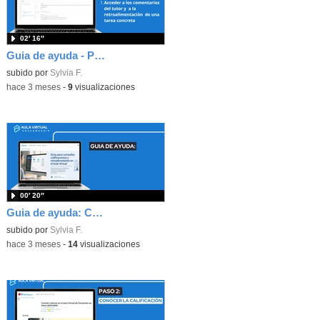
02′ 16″
Guia de ayuda - Paso 3. Acceder a los comentarios de las tareas y a los comentarios de retroalimentación.
subido por
Sylvia F.
-
hace 3 meses
-
9
visualizaciones
00′ 20″
Guia de ayuda: Consulta de calificaciones y retroalimentación
subido por
Sylvia F.
-
hace 3 meses
-
14
visualizaciones