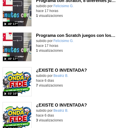
Programa con Scratch, 8 diferentes juegos para vivir la emoción de los partidos de España en el mundial 2026
Contenido educativo.
subido por
Felicisimo G.
-
hace 17 horas
1
visualizaciones
40′ 17″
Programa con Scratch juegos con los partidos del mundial 2026 ganados por España
Contenido educativo.
subido por
Felicisimo G.
-
hace 17 horas
1
visualizaciones
40′ 17″
¿EXISTE O INVENTADA?
Contenido educativo.
subido por
Beatriz B.
-
hace 6 dias
7
visualizaciones
03′ 10″
¿EXISTE O INVENTADA?
Contenido educativo.
subido por
Beatriz B.
-
hace 6 dias
3
visualizaciones