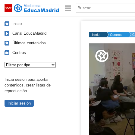
Mediateca de EducaMadrid
Saltar navegación
Palabra o frase:
Inicio
Canal EducaMadrid
Inicio
Centros
C
Últimos contenidos
Volume
50%
Centros
Tipo de contenido:
Inicia sesión para aportar
contenidos, crear listas de
reproducción...
Iniciar sesión