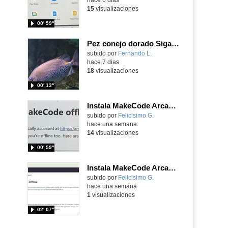
15
visualizaciones
00′ 59″
Pez conejo dorado Siganus guttatus (Bloch, 1786)
Contenido educativo.
subido por
Fernando L.
-
hace 7 dias
18
visualizaciones
00′ 13″
Instala MakeCode Arcade para trabajar offline en tu tablet, ordenador, Chromebook
Contenido educativo.
subido por
Felicisimo G.
-
hace una semana
14
visualizaciones
00′ 59″
Instala MakeCode Arcade offline para programar grandes juegos sin necesidad de Internet
Contenido educativo.
subido por
Felicisimo G.
-
hace una semana
1
visualizaciones
02′ 07″