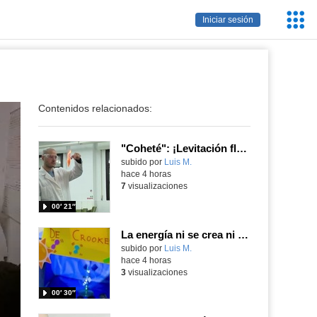
Servic
Iniciar sesión
Educa
Contenidos relacionados:
"Coheté": ¡Levitación flamígera!
Contenido educativo.
subido por
Luis M.
-
hace 4 horas
7
visualizaciones
00′ 21″
La energía ni se crea ni se destruye... ¡se experimenta! El Tierno en la Feria Madrid es Ciencia 2026
Contenido educativo.
subido por
Luis M.
-
hace 4 horas
3
visualizaciones
00′ 30″