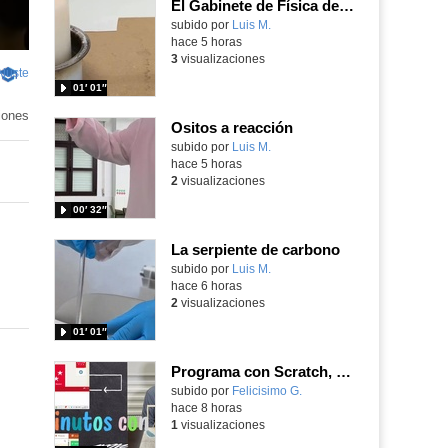
El Gabinete de Física del IES Enrique Tierno Galván de Parla (Curso 25-26)
Contenido educativo.
subido por
Luis M.
-
hace 5 horas
3
visualizaciones
Ajuste
de
-
01′ 01″
pantalla
Contenido
educativo
iones
Ositos a reacción
Contenido educativo.
subido por
Luis M.
-
hace 5 horas
2
visualizaciones
00′ 32″
La serpiente de carbono
Contenido educativo.
subido por
Luis M.
-
hace 6 horas
2
visualizaciones
01′ 01″
Programa con Scratch, 8 diferentes juegos para vivir la emoción de los partidos de España en el mundial 2026
Contenido educativo.
subido por
Felicisimo G.
-
hace 8 horas
1
visualizaciones