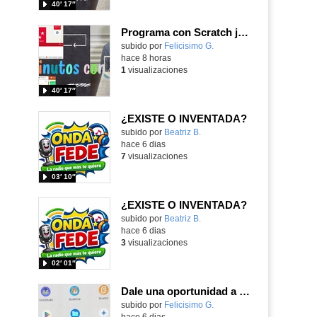
40′ 17″
Programa con Scratch juegos con los partidos del mundial 2026 ganados por España
Contenido educativo.
subido por
Felicisimo G.
-
hace 8 horas
1
visualizaciones
40′ 17″
¿EXISTE O INVENTADA?
Contenido educativo.
subido por
Beatriz B.
-
hace 6 dias
7
visualizaciones
03′ 10″
¿EXISTE O INVENTADA?
Contenido educativo.
subido por
Beatriz B.
-
hace 6 dias
3
visualizaciones
02′ 01″
Dale una oportunidad a los Chromebooks y utiliza un proyector para realizar talleres si no tienes pantallas táctiles
Contenido educativo.
subido por
Felicisimo G.
-
hace 6 dias