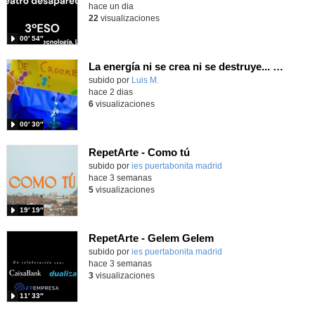
hace un dia
22
visualizaciones
00′ 54″
La energía ni se crea ni se destruye... ¡se experimenta! El Tierno en la Feria Madrid es Ciencia 2026
Contenido educativo.
subido por
Luis M.
-
hace 2 dias
6
visualizaciones
00′ 30″
RepetArte - Como tú
subido por
ies puertabonita madrid
-
hace 3 semanas
5
visualizaciones
19′ 19″
RepetArte - Gelem Gelem
subido por
ies puertabonita madrid
-
hace 3 semanas
3
visualizaciones
11′ 33″