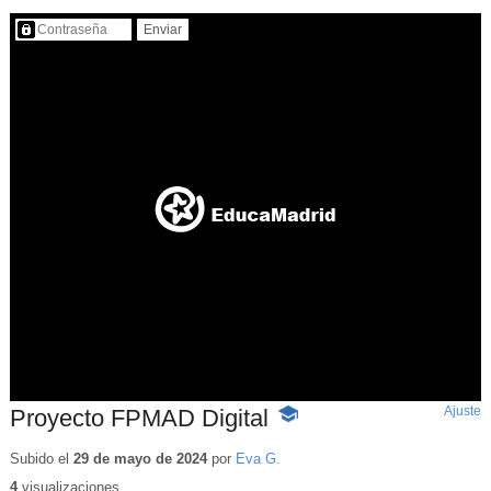
Contenido protegido…
Ajuste
d
Proyecto FPMAD Digital
-
p
Contenido
educativo
Subido el
29 de mayo de 2024
por
Eva G.
4
visualizaciones