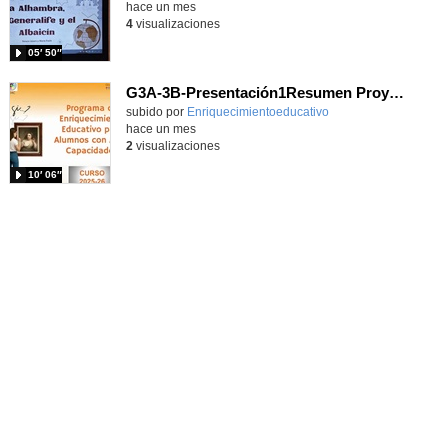
hace un mes
4
visualizaciones
05′ 50″
G3A-3B-Presentación1Resumen Proyecto anual 25-26
Contenido educativo.
subido por
Enriquecimientoeducativo
-
hace un mes
2
visualizaciones
10′ 06″