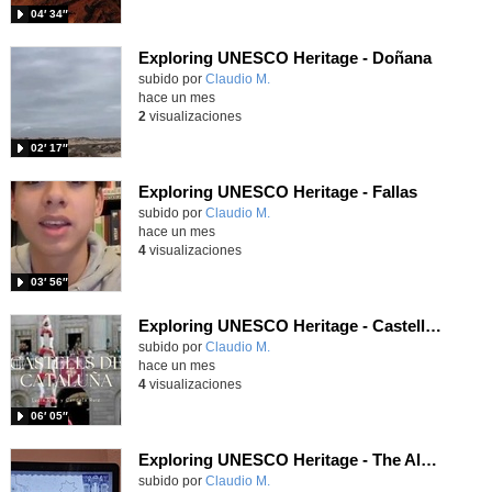
04′ 34″
Exploring UNESCO Heritage - Doñana
Contenido educativo.
subido por
Claudio M.
-
hace un mes
2
visualizaciones
02′ 17″
Exploring UNESCO Heritage - Fallas
Contenido educativo.
subido por
Claudio M.
-
hace un mes
4
visualizaciones
03′ 56″
Exploring UNESCO Heritage - Castells de Cataluña
Contenido educativo.
subido por
Claudio M.
-
hace un mes
4
visualizaciones
06′ 05″
Exploring UNESCO Heritage - The Alhambra
Contenido educativo.
subido por
Claudio M.
-