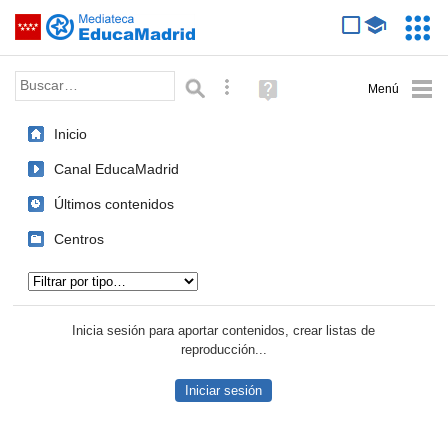
Mediateca de EducaMadrid
Saltar navegación
Servic
Educa
Palabra o frase:
Búsqueda avanzada
Ayuda
(en
ventana
Inicio
nueva)
Canal EducaMadrid
Últimos contenidos
Centros
Tipo de contenido:
Inicia sesión para aportar contenidos, crear listas de
reproducción...
Iniciar sesión