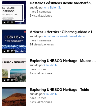
Destellos cósmicos desde Aldebarán, alcanzar las estrellas
Contenido educativo.
subido por
Ana Belen S.
-
hace 3 semanas
5
visualizaciones
03′ 52″
Aránzazu Herráez: Ciberseguridad e innovación: Protegiendo y transformando la vida digital
subido por
Admin-educamadrid-mediateca
-
hace 4 semanas
14
visualizaciones
40′ 39″
Exploring UNESCO Heritage - Museo del Prado
Contenido educativo.
subido por
Claudio M.
-
hace un mes
8
visualizaciones
05′ 17″
Exploring UNESCO Heritage - Teide
Contenido educativo.
subido por
Claudio M.
-
hace un mes
3
visualizaciones