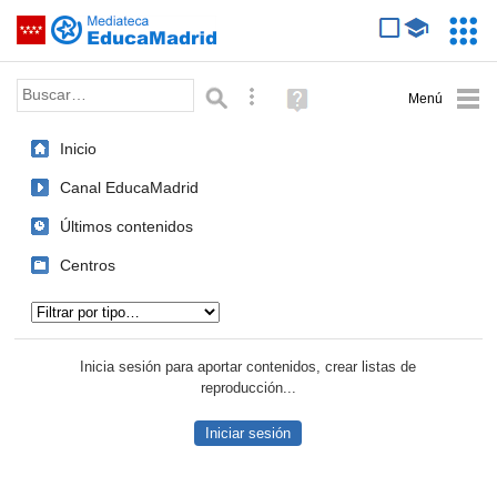
Mediateca de EducaMadrid
Saltar navegación
Servic
Educa
Palabra o frase:
Búsqueda avanzada
Ayuda
(en
ventana
Inicio
nueva)
Canal EducaMadrid
Últimos contenidos
Centros
Tipo de contenido:
Inicia sesión para aportar contenidos, crear listas de
reproducción...
Iniciar sesión