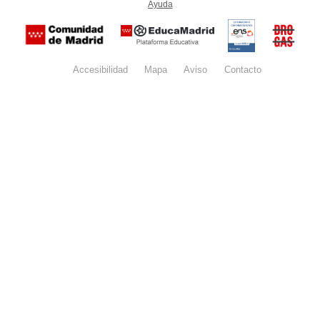
Ayuda
(en ventana nueva)
Certificación
Buzón
de
anónim
conformidad
del Pla
con el
Regiona
Esquema
contra l
Nacional de
Accesibilidad
Mapa
web
Aviso
legal
Contacto
Drogas 
Seguridad
la
(categoría
Comunid
MEDIA). El
de Madr
documento
se abrirá en
ventana
nueva.