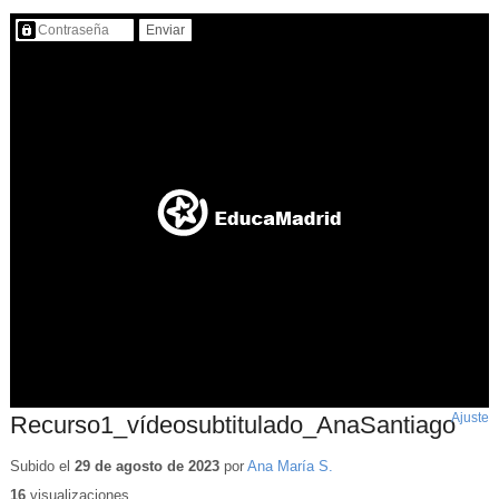
Contenido protegido…
Ajuste
d
Recurso1_vídeosubtitulado_AnaSantiago
p
Subido el
29 de agosto de 2023
por
Ana María S.
16
visualizaciones