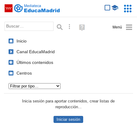
Mediateca de EducaMadrid
Saltar navegación
Servic
Educa
Palabra o frase:
Búsqueda avanzada
Ayuda
(en
ventana
Inicio
nueva)
Canal EducaMadrid
Últimos contenidos
Centros
Tipo de contenido:
Inicia sesión para aportar contenidos, crear listas de
reproducción...
Iniciar sesión