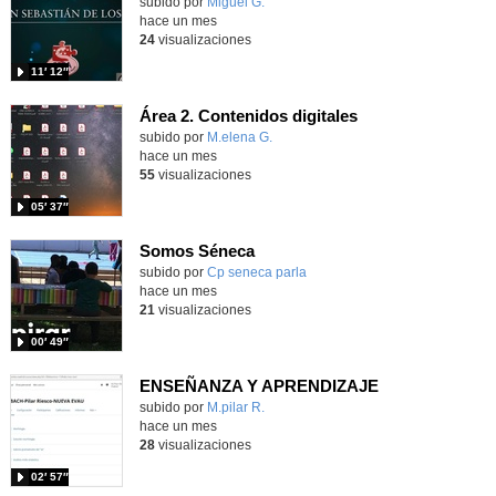
Contenido educativo.
subido por
Miguel G.
-
hace un mes
24
visualizaciones
11′ 12″
Área 2. Contenidos digitales
Contenido educativo.
subido por
M.elena G.
-
hace un mes
55
visualizaciones
05′ 37″
Somos Séneca
subido por
Cp seneca parla
-
hace un mes
21
visualizaciones
00′ 49″
ENSEÑANZA Y APRENDIZAJE
Contenido educativo.
subido por
M.pilar R.
-
hace un mes
28
visualizaciones
02′ 57″