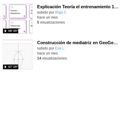
Explicación Teoría el entrenamiento 1º Bachillerato (IA)
Contenido educativo.
subido por
Iñigo C.
-
hace un mes
5
visualizaciones
08′ 05″
Construcción de mediatriz en GeoGebra
Contenido educativo.
subido por
Eva L.
-
hace un mes
14
visualizaciones
07′ 29″