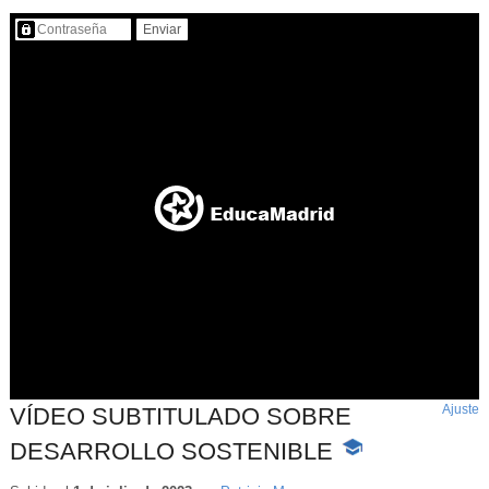
Contenido protegido…
Ajuste
d
VÍDEO SUBTITULADO SOBRE
p
DESARROLLO SOSTENIBLE
-
Contenido