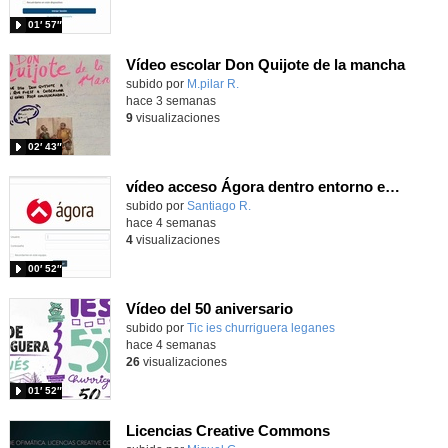
01′ 57″
Vídeo escolar Don Quijote de la mancha
Contenido educativo.
subido por
M.pilar R.
-
hace 3 semanas
9
visualizaciones
02′ 43″
vídeo acceso Ágora dentro entorno escuela
Contenido educativo.
subido por
Santiago R.
-
hace 4 semanas
4
visualizaciones
00′ 52″
Vídeo del 50 aniversario
subido por
Tic ies churriguera leganes
-
hace 4 semanas
26
visualizaciones
01′ 52″
Licencias Creative Commons