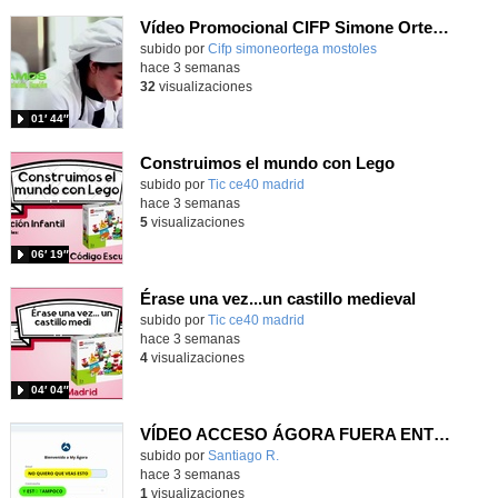
Vídeo Promocional CIFP Simone Ortega
Contenido educativo.
subido por
Cifp simoneortega mostoles
-
hace 3 semanas
32
visualizaciones
01′ 44″
Construimos el mundo con Lego
subido por
Tic ce40 madrid
-
hace 3 semanas
5
visualizaciones
06′ 19″
Érase una vez...un castillo medieval
subido por
Tic ce40 madrid
-
hace 3 semanas
4
visualizaciones
04′ 04″
VÍDEO ACCESO ÁGORA FUERA ENTORNO ESCUELA
Contenido educativo.
subido por
Santiago R.
-
hace 3 semanas
1
visualizaciones