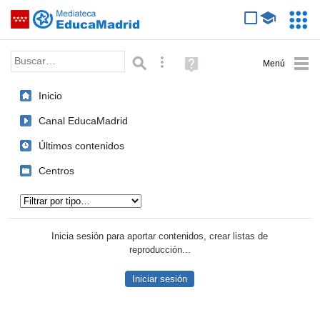
Mediateca de EducaMadrid
Saltar navegación
Servic
Educa
Palabra o frase:
Búsqueda avanzada
Ayuda
(en
ventana
Inicio
nueva)
Canal EducaMadrid
Últimos contenidos
Centros
Tipo de contenido:
Inicia sesión para aportar contenidos, crear listas de
reproducción...
Iniciar sesión