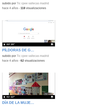
Contenido educativo.
subido por
Tic cpee vallecas madrid
-
hace 4 años
-
118
visualizaciones
03′ 29″
PÍLDORAS DE GOOGLE. TUTORIAL Nº 1 LOGEARNOS EN GOOGLE
Contenido educativo.
subido por
Tic cpee vallecas madrid
-
hace 4 años
-
62
visualizaciones
01′ 22″
DÍA DE LA MUJER 2022 en CPEE VALLECAS