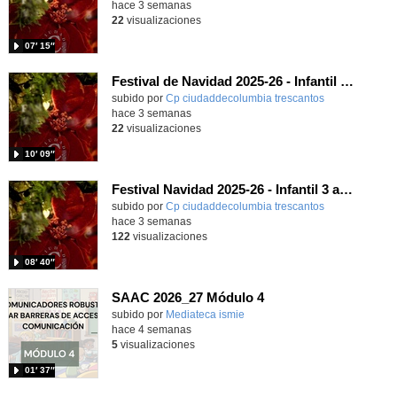
hace 3 semanas
22
visualizaciones
07′ 15″
Festival de Navidad 2025-26 - Infantil 4 años
subido por
Cp ciudaddecolumbia trescantos
-
hace 3 semanas
22
visualizaciones
10′ 09″
Festival Navidad 2025-26 - Infantil 3 años
subido por
Cp ciudaddecolumbia trescantos
-
hace 3 semanas
122
visualizaciones
08′ 40″
SAAC 2026_27 Módulo 4
subido por
Mediateca ismie
-
hace 4 semanas
5
visualizaciones
01′ 37″