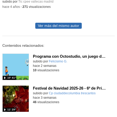
Contenido educativo.
subido por
Tic cpee vallecas madrid
-
hace 4 años
-
271
visualizaciones
Ver más del mismo autor
Contenidos relacionados:
Programa con Octostudio, un juego de 4 personajes ganando la copa del mundo saltando y esquivando rivales.
Contenido educativo.
subido por
Felicisimo G.
-
hace 2 semanas
10
visualizaciones
10′ 41″
Festival de Navidad 2025-26 - 6º de Primaria
subido por
Cp ciudaddecolumbia trescantos
-
hace 3 semanas
46
visualizaciones
11′ 29″