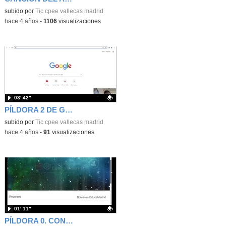
Contenido educativo.
subido por
Tic cpee vallecas madrid
-
hace 4 años
-
1106
visualizaciones
03′ 42″
PÍLDORA 2 DE GOOGLE. VERIFICAR CÓDIGO DE CENTRO
Contenido educativo.
subido por
Tic cpee vallecas madrid
-
hace 4 años
-
91
visualizaciones
01′ 11″
PÍLDORA 0. CONOCE LAS DIRECTRICES DE USO Y LA POLÍTICA DE PRIVACIDAD