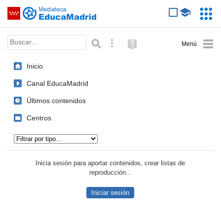
Mediateca de EducaMadrid
Saltar navegación
Servic
Educa
Palabra o frase:
Búsqueda avanzada
Ayuda
(en
ventana
Inicio
nueva)
Canal EducaMadrid
Últimos contenidos
Centros
Tipo de contenido:
Inicia sesión para aportar contenidos, crear listas de
reproducción...
Iniciar sesión