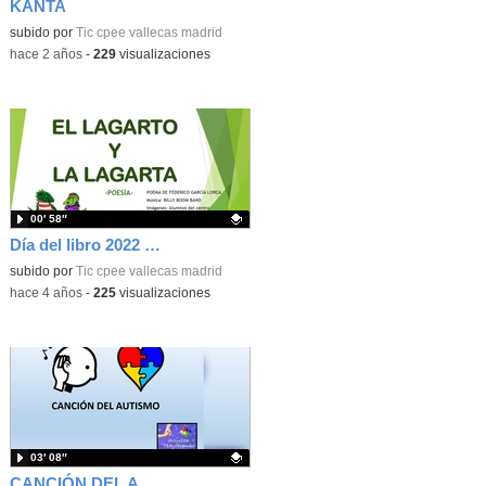
KANTA
Contenido educativo.
subido por
Tic cpee vallecas madrid
-
hace 2 años
-
229
visualizaciones
00′ 58″
Día del libro 2022 El lagarto y la lagarta
Contenido educativo.
subido por
Tic cpee vallecas madrid
-
hace 4 años
-
225
visualizaciones
03′ 08″
CANCIÓN DEL AUTISMO CPEE VALLECAS 2022