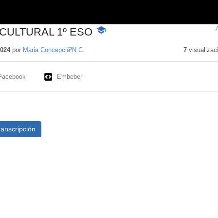
CULTURAL 1º ESO
-
Contenido
educativo
2024
por
Maria Concepciã³N C.
7
visualizac
Facebook
Embeber
ranscripción