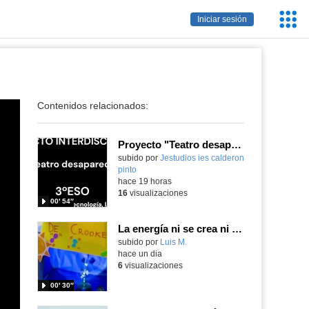
Servic
Iniciar sesión
Educa
Contenidos relacionados:
Proyecto "Teatro desaparecido"
Contenido educativo.
subido por
Jestudios ies calderon
pinto
-
hace 19 horas
16
visualizaciones
00′ 54″
La energía ni se crea ni se destruye... ¡se experimenta! El Tierno en la Feria Madrid es Ciencia 2026
Contenido educativo.
subido por
Luis M.
-
hace un dia
6
visualizaciones
00′ 30″