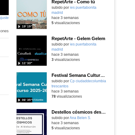
RepetArte - Como tú
subido por
ies puertabonita
madrid
-
Ajuste
de
hace 3 semanas
5
visualizaciones
pantalla
19′ 19″
iones
RepetArte - Gelem Gelem
subido por
ies puertabonita
madrid
-
hace 3 semanas
3
visualizaciones
11′ 33″
Festival Semana Cultural 2025-26 - 1º Primaria
subido por
Cp ciudaddecolumbia
trescantos
-
hace 3 semanas
78
visualizaciones
06′ 35″
Destellos cósmicos desde Aldebarán, alcanzar las estrellas
Contenido educativo.
subido por
Ana Belen S.
-
hace 3 semanas
5
visualizaciones