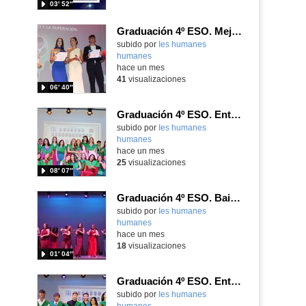
03′ 52″
Graduación 4º ESO. Mejores expedientes
subido por
Ies humanes
humanes
-
hace un mes
41
visualizaciones
06′ 40″
Graduación 4º ESO. Entrega de bandas 4ºA
subido por
Ies humanes
humanes
-
hace un mes
25
visualizaciones
08′ 07″
Graduación 4º ESO. Baile final alumnos
subido por
Ies humanes
humanes
-
hace un mes
18
visualizaciones
01′ 04″
Graduación 4º ESO. Entrega de bandas 4º Div
subido por
Ies humanes
humanes
-