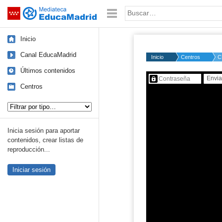
Mediateca de EducaMadrid
Saltar navegación
Palabra o frase:
Inicio
Canal EducaMadrid
Inicio
Centros
C
Últimos contenidos
Contenido protegido…
Centros
Tipo de contenido:
Inicia sesión para aportar
contenidos, crear listas de
reproducción...
Iniciar sesión