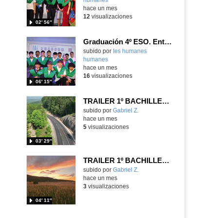
hace un mes
12
visualizaciones
02′ 56″
Graduación 4º ESO. Entrega de bandas 4ºB
subido por
Ies humanes
humanes
-
hace un mes
16
visualizaciones
06′ 15″
TRAILER 1º BACHILLERATO UD4
Contenido educativo.
subido por
Gabriel Z.
-
hace un mes
5
visualizaciones
03′ 29″
TRAILER 1º BACHILLERATO UD3
Contenido educativo.
subido por
Gabriel Z.
-
hace un mes
3
visualizaciones
04′ 11″